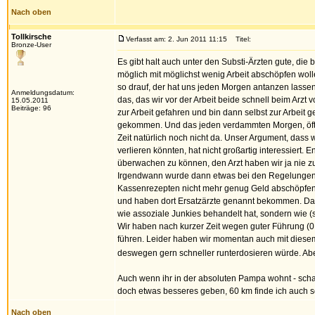
Nach oben
Tollkirsche
Verfasst am: 2. Jun 2011 11:15
Titel:
Bronze-User
Es gibt halt auch unter den Substi-Ärzten gute, d
möglich mit möglichst wenig Arbeit abschöpfen wollen
so drauf, der hat uns jeden Morgen antanzen lassen
Anmeldungsdatum:
das, das wir vor der Arbeit beide schnell beim Ar
15.05.2011
Beiträge: 96
zur Arbeit gefahren und bin dann selbst zur Arbeit g
gekommen. Und das jeden verdammten Morgen, öfter 
Zeit natürlich noch nicht da. Unser Argument, dass w
verlieren könnten, hat nicht großartig interessiert.
überwachen zu können, den Arzt haben wir ja nie 
Irgendwann wurde dann etwas bei den Regelungen ge
Kassenrezepten nicht mehr genug Geld abschöpfen k
und haben dort Ersatzärzte genannt bekommen. Das wa
wie assoziale Junkies behandelt hat, sondern wie 
Wir haben nach kurzer Zeit wegen guter Führung 
führen. Leider haben wir momentan auch mit diesem Ar
deswegen gern schneller runterdosieren würde. Abe
Auch wenn ihr in der absoluten Pampa wohnt - scha
doch etwas besseres geben, 60 km finde ich auch sc
Nach oben