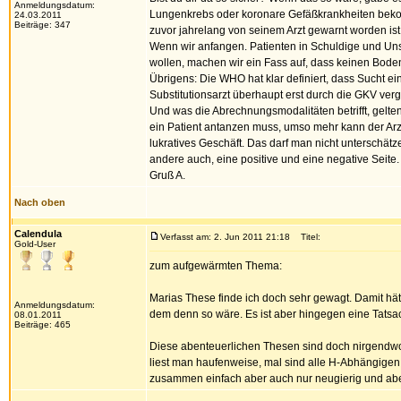
Anmeldungsdatum:
Lungenkrebs oder koronare Gefäßkrankheiten bekomm
24.03.2011
Beiträge: 347
zuvor jahrelang von seinem Arzt gewarnt worden ist
Wenn wir anfangen. Patienten in Schuldige und Uns
wollen, machen wir ein Fass auf, dass keinen Boden
Übrigens: Die WHO hat klar definiert, dass Sucht ein
Substitutionsarzt überhaupt erst durch die GKV ver
Und was die Abrechnungsmodalitäten betrifft, gelten 
ein Patient antanzen muss, umso mehr kann der Arzt 
lukratives Geschäft. Das darf man nicht unterschätzen
andere auch, eine positive und eine negative Seite. 
Gruß A.
Nach oben
Calendula
Verfasst am: 2. Jun 2011 21:18
Titel:
Gold-User
zum aufgewärmten Thema:
Marias These finde ich doch sehr gewagt. Damit hä
Anmeldungsdatum:
dem denn so wäre. Es ist aber hingegen eine Tatsa
08.01.2011
Beiträge: 465
Diese abenteuerlichen Thesen sind doch nirgendwo
liest man haufenweise, mal sind alle H-Abhängigen A
zusammen einfach aber auch nur neugierig und abe