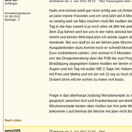
RZA 187
Verfasst am: 1. Jun 2011 20:15
Titel: Fassungslos über 
Anfänger
Hallo erst einmal weiß gar nicht richtig wie ich An
Anmeldungsdatum:
an,lalso meine Freundin und ich sind jetzt seit 8 M
01.06.2011
Beiträge: 2
so niedrig weil sie Mpu machen muß.Wir mußten di
Tag in die Apo soweit is ja noch alles ok.Wie be
dem Zug fahren weil bei uns in der nähe absolut k
nimmt und keinen Mist baut,also ich würde sagen a
mindeste. Bei uns läuft es so wir fahren jede Woch
Ausgabekosten dazu kommt noch er schreibt Monats
Euro rückwirkend zahlen. Urin einmal in 5 Monate
von der Drogenberatung über die PSB die zum Prog
Bestätigung abgegeben haben mußten wir denen erk
Augen und ein Tag mit außer WE 2 Tage mit. Haben 
mit Pola und Metha und ich bin mit 10 mg zu hoch d
Dosiert ohne mit mir vorher zu reden voll krass.
Frage is das überhaupt zulässig Monatsrezepte zu 
gespräch zwischen Arzt und Krankenkasse am tele
Wochenrezepte leisten aber müßen bei ihm jede Wo
bekomme s auf dreimal die Woche mit aber nicht f
Nach oben
gema1509
Verfasst am: 1. Jun 2011 21:04
Titel: