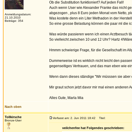
Ob die Substitution funktioniert? Auf jeden Fall!
Auch wenn User wie Alexander Franke das nicht ge
abgezogen , plus 8 Euro jeden Monat vom Netto, pl
Anmeldungsdatum:
21.10.2010
Was kostete denn ein Liter Methadon in der Herstel
Beiträge: 354
So eine grosse Belastung können die paar ml die ic
Was würde passieren wenn ich einen Arztbesuch tägl
So vielleicht zwischen 10 und 12 Uhr? Hartz 4!Wäre
Hmmm schwierige Frage, für die Gesellschaft im All
Dummerweise ist es wirklich nicht leicht den pass
gegenseitiges Vertrauen, und das man eben wie ein 
Wenn dann dieses ständige "Wir müsssen sie aber d
Mir graut schon jetzt davor mir mal einen anderen A
Alles Gute, Marla Mia
Nach oben
Tollkirsche
Verfasst am: 2. Jun 2011 18:42
Titel:
Bronze-User
veilchenfee hat Folgendes geschrieben: