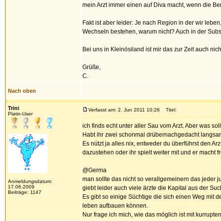
mein Arzt immer einen auf Diva macht, wenn die Be
Fakt ist aber leider: Je nach Region in der wir leb
Wechseln bestehen, warum nicht? Auch in der Substi
Bei uns in Kleinösiland ist mir das zur Zeit auch nic
Grüße,
C.
Nach oben
Trini
Verfasst am: 2. Jun 2011 10:26
Titel:
Platin-User
ich finds echt unter aller Sau vom Arzt. Aber was so
Habt ihr zwei schonmal drübernachgedacht langs
Es nützt ja alles nix, entweder du überführst den 
dazustehen oder ihr spielt weiter mit und er macht 
@Germa
man sollte das nicht so verallgemeinern das jeder j
Anmeldungsdatum:
17.06.2009
giebt leider auch viele ärzte die Kapital aus der Suc
Beiträge: 1147
Es gibt so einige Süchtige die sich einen Weg mit d
leben aufbauen können.
Nur frage ich mich, wie das möglich ist mit kurrupten