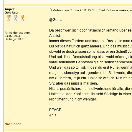
Anja33
Verfasst am: 2. Jun 2011 15:35
Titel: Scheiss-Junkies, 
Gold-User
@Gema:
Da beschwert sich doch tatsächlich jemand über sei
Anmeldungsdatum:
Arzt ist.
24.03.2011
Beiträge: 347
Immer dieses Fordern und fordern...Das sollte man 
Du bist da natürlich ganz anders. Und das musst d
obwohl er doch wissen sollte, dass er ein Scheiß Junk
Und auf diese Demutshaltung biste wohl mächtig stolz
vorauseilendem Gehorsam gleich selbst gebrochen. D
Und weil das so toll ist, findest du erst Ruhe, wenn 
reagierst stereotyp auf irgendwelche Stichworte, die
nix zu fordern, ist ja ein Junkie so wie ich. Nur ich 
Sry, aber das musste mal sein.
Nichts persönliches, nur stellvertretend für alle, d
Haltet mal den Kopf hoch, ihr seid Süchtige in eine
Nicht mehr und nicht weniger.
PEACE
Anja
Nach oben