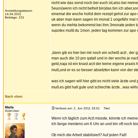
nicht wie das sonst noch bei euch ist,also bei mei
5euro(wenn ich nicht befreit bin)das bin ich aber,son
Anmeldungsdatum:
einemal die woche hollst dein rezept gehst zur apo u
14.04.2011
Beiträge: 231
uk aber man kann sagen im monat 1 ungefähr mal me
wenn du mehta bekommst bei ihm 3monate jeden tag 
supotex mußt du 1mon. jeden tag kommen zur apo 
,dann gib es hier bei mir noch ein scheiß arzt , der
man auch die 10 pro qatall und in der woche je nac
geld,naja ist ein knast arzt der keine eigene praxi
muß,und er es so besser absetzten kann von der s
was ich sagen will hier gibt es nicht viele ärzte und 
muß.es gibt halt gute und schlechte ärzte...was wil
Nach oben
Marla
Verfasst am: 2. Jun 2011 18:01
Titel:
Gold-User
Wenn ich täglich zum Arzt müsste, könnte ich mein
Ich fange meistens um 6 Uhr an und bin oft noch bi
Ob mich die Arbeit stabilisiert? Auf jeden Fall!