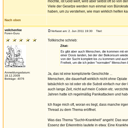
möchte, ist Gold wert, wird aber selbst oft so von de
Viele der Gesetze werden nun einmal von Bürokrate
haben, um zu verstehen, wie man wirklich helfen ka
Nach oben
veilchenfee
Verfasst am: 2. Jun 2011 19:30
Titel:
Foren-Guru
Tollkirsche schrieb:
Zitat:
Es gibt aber auch Menschen, die kommen mit eine
einer Dosis landen, bei der der Beikonsum wiede
von der Sucht komplett los zu kommen und auch
Freiheit, um die ich jeden "normalen" Menschen b
Anmeldungsdatum:
Ja, das ist eine komplizierte Geschichte ...
18.12.2009
Menschen, die dauerhaft wirklich nicht ohne Opiate
Beiträge: 4076
tatsächlich so ist oder ob die Substi einfach nur d
auch lange Zeit, nicht auf mein Codein etc. verzich
Jahren hatte ich regelmäßig Panikattacken und h
Ich frage mich oft, woran es liegt, dass manche ir
Thread zu dem Thema eröffnet.
Was das Thema "Sucht=Krankheit" angeht: Das wurde 
Essenz der Erkenntnis lautete in etwa: Eine Krankhe