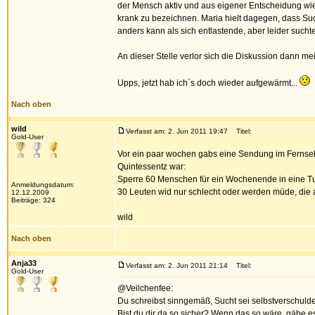
der Mensch aktiv und aus eigener Entscheidung wie
krank zu bezeichnen. Maria hielt dagegen, dass Such
anders kann als sich entlastende, aber leider suc
An dieser Stelle verlor sich die Diskussion dann meis
Upps, jetzt hab ich´s doch wieder aufgewärmt...
Nach oben
wild
Verfasst am: 2. Jun 2011 19:47
Titel:
Gold-User
Vor ein paar wochen gabs eine Sendung im Fernseh
Quintessentz war:
Sperre 60 Menschen für ein Wochenende in eine Tu
Anmeldungsdatum:
30 Leuten wid nur schlecht oder werden müde, die a
12.12.2009
Beiträge: 324
wild
Nach oben
Anja33
Verfasst am: 2. Jun 2011 21:14
Titel:
Gold-User
@Veilchenfee:
Du schreibst sinngemäß, Sucht sei selbstverschuldet
Bist du dir da so sicher? Wenn das so wäre, gäbe es