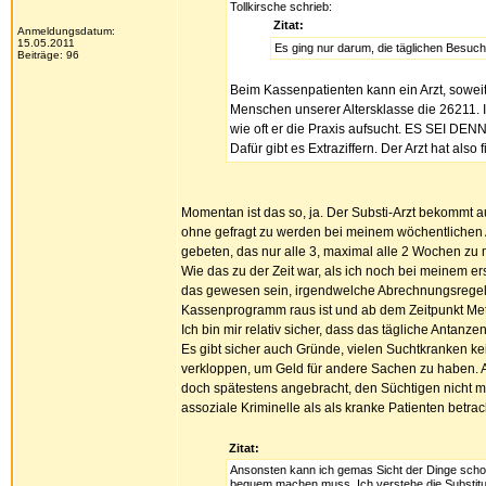
Tollkirsche schrieb:
Zitat:
Anmeldungsdatum:
15.05.2011
Es ging nur darum, die täglichen Besuc
Beiträge: 96
Beim Kassenpatienten kann ein Arzt, soweit 
Menschen unserer Altersklasse die 26211. In
wie oft er die Praxis aufsucht. ES SEI DENN
Dafür gibt es Extraziffern. Der Arzt hat als
Momentan ist das so, ja. Der Substi-Arzt bekommt a
ohne gefragt zu werden bei meinem wöchentlichen 
gebeten, das nur alle 3, maximal alle 2 Wochen zu
Wie das zu der Zeit war, als ich noch bei meinem er
das gewesen sein, irgendwelche Abrechnungsregeln
Kassenprogramm raus ist und ab dem Zeitpunkt Met
Ich bin mir relativ sicher, dass das tägliche Antanze
Es gibt sicher auch Gründe, vielen Suchtkranken ke
verkloppen, um Geld für andere Sachen zu haben. A
doch spätestens angebracht, den Süchtigen nicht mi
assoziale Kriminelle als als kranke Patienten betrac
Zitat:
Ansonsten kann ich gemas Sicht der Dinge schon
bequem machen muss. Ich verstehe die Substitu