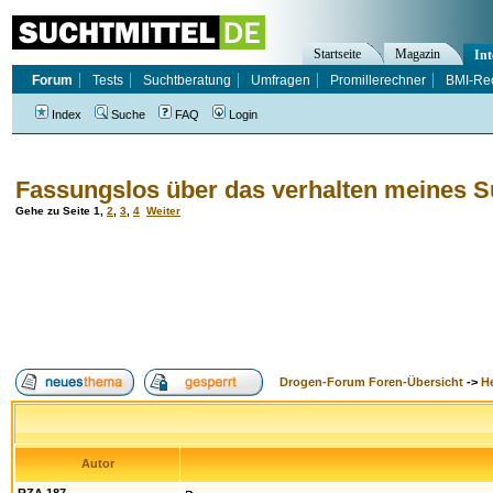
Startseite
Magazin
Int
Forum
Tests
Suchtberatung
Umfragen
Promillerechner
BMI-Re
Index
Suche
FAQ
Login
Fassungslos über das verhalten meines S
Gehe zu Seite
1
,
2
,
3
,
4
Weiter
Drogen-Forum Foren-Übersicht
->
H
Autor