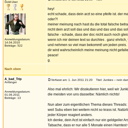
Gold-User
hey!
echt schade, dass dein arzt so eine pfeife ist. der m
oder?!
meiner meinung nach hast du die total falsche betr
nicht dein arzt soll das und das und das und das so
falsche - schade, dass der doc nicht auch noch glei
Anmeldungsdatum:
wenn ich mir deinen text so durchles . ganz ehrlich
14.04.2010
und nehmen so viel man bekommt! um jeden preis.
Beiträge: 522
dir wird wahrscheinlich meine meinung nicht gefall
peace!
g.
Nach oben
A_bad_Trip
Verfasst am: 1. Jun 2011 21:20
Titel: Junkies -- nein da
Anfänger
Also mal ehrlich: Wir disskutieren hier, weil wir J
Anmeldungsdatum:
die meisten von uns dasselbe: Nämlich nichts!
01.06.2011
Beiträge: 13
Nun aber zum eigentlichen Thema dieses Threads: B
weil Subu eben bei weitem nicht so krass ist. Natür
jeder Körper reagiert anders.
Ich denke, dein Arzt ist einfach nur ein geldgeiler Ar
Tatsache, dass er nur alle 5 Monate einen Harntest v