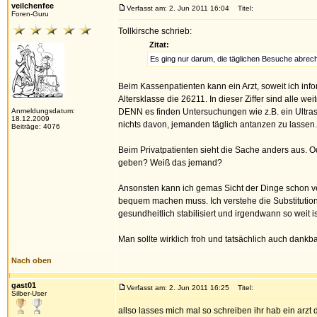
veilchenfee
Verfasst am: 2. Jun 2011 16:04
Titel:
Foren-Guru
Tollkirsche schrieb:
Zitat:
Es ging nur darum, die täglichen Besuche abre
Beim Kassenpatienten kann ein Arzt, soweit ich inf
Altersklasse die 26211. In dieser Ziffer sind alle we
Anmeldungsdatum:
DENN es finden Untersuchungen wie z.B. ein Ultrascha
18.12.2009
nichts davon, jemanden täglich antanzen zu lassen.
Beiträge: 4076
Beim Privatpatienten sieht die Sache anders aus. Ode
geben? Weiß das jemand?
Ansonsten kann ich gemas Sicht der Dinge schon ve
bequem machen muss. Ich verstehe die Substitutio
gesundheitlich stabilisiert und irgendwann so weit
Man sollte wirklich froh und tatsächlich auch dankbar
Nach oben
gast01
Verfasst am: 2. Jun 2011 16:25
Titel:
Silber-User
allso lasses mich mal so schreiben ihr hab ein arzt 