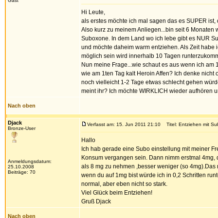
Gast
Hi Leute,
als erstes möchte ich mal sagen das es SUPER ist, 
Also kurz zu meinem Anliegen...bin seit 6 Monaten w
Suboxone. In dem Land wo ich lebe gibt es NUR Su
und möchte daheim warm entziehen. Als Zeit habe ic
möglich sein wird innerhalb 10 Tagen runterzukom
Nun meine Frage...wie schaut es aus wenn ich am 1
wie am 1ten Tag kalt Heroin Affen? Ich denke nicht
noch vielleicht 1-2 Tage etwas schlecht gehen würd
meint ihr? Ich möchte WIRKLICH wieder aufhören u
Nach oben
Djack
Verfasst am: 15. Jun 2011 21:10
Titel: Entziehen mit S
Bronze-User
Hallo
Ich hab gerade eine Subo einstellung mit meiner Fre
Konsum vergangen sein. Dann nimm erstmal 4mg, dan
Anmeldungsdatum:
als 8 mg zu nehmen ,besser weniger (so 4mg).Das m
25.10.2008
Beiträge: 70
wenn du auf 1mg bist würde ich in 0,2 Schritten ru
normal, aber eben nicht so stark.
Viel Glück beim Entziehen!
Gruß Djack
Nach oben