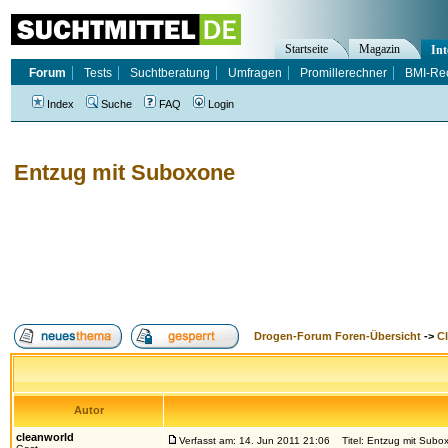
Startseite
Magazin
Int
Forum
Tests
Suchtberatung
Umfragen
Promillerechner
BMI-Re
Index
Suche
FAQ
Login
Entzug mit Suboxone
Drogen-Forum Foren-Übersicht
->
Cl
Autor
cleanworld
Verfasst am: 14. Jun 2011 21:06
Titel: Entzug mit Subo