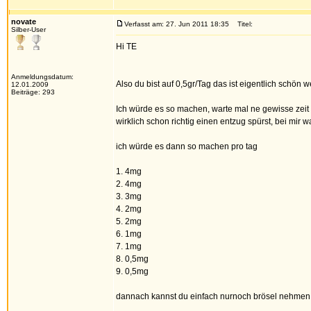
novate
Verfasst am: 27. Jun 2011 18:35
Titel:
Silber-User
Hi TE
Anmeldungsdatum:
Also du bist auf 0,5gr/Tag das ist eigentlich schön w
12.01.2009
Beiträge: 293
Ich würde es so machen, warte mal ne gewisse zeit (
wirklich schon richtig einen entzug spürst, bei mir
ich würde es dann so machen pro tag
1. 4mg
2. 4mg
3. 3mg
4. 2mg
5. 2mg
6. 1mg
7. 1mg
8. 0,5mg
9. 0,5mg
dannach kannst du einfach nurnoch brösel nehmen