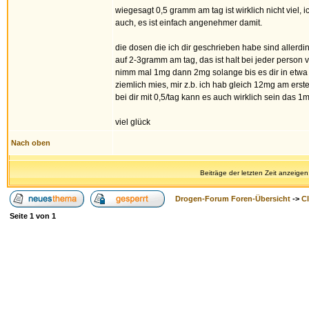
wiegesagt 0,5 gramm am tag ist wirklich nicht viel,
auch, es ist einfach angenehmer damit.
die dosen die ich dir geschrieben habe sind allerd
auf 2-3gramm am tag, das ist halt bei jeder person
nimm mal 1mg dann 2mg solange bis es dir in etwa no
ziemlich mies, mir z.b. ich hab gleich 12mg am erst
bei dir mit 0,5/tag kann es auch wirklich sein das 1m
viel glück
Nach oben
Beiträge der letzten Zeit anzeigen
Drogen-Forum Foren-Übersicht
->
Cl
Seite
1
von
1