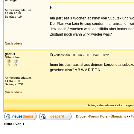
Anfänger
Hi,
Anmeldungsdatum:
23.09.2010
Beiträge: 16
bin jetzt seit 3 Wochen abstinet von Subutex und wol
Der Plan war kein Entzug sondern nur umstellen wied
Jetzt nach 3 wochen wirkt das tilidin aber immer no
Zustand noch wann wirkt wieder was?
Nach oben
gast01
Verfasst am: 20. Jun 2011 21:40
Titel:
Silber-User
hmm bis das raus ist aus deinem körper das suboxone
gesehen also? A B W A R T E N
Anmeldungsdatum:
14.04.2011
Beiträge: 231
Nach oben
Beiträge der letzten Zeit anzeigen
Drogen-Forum Foren-Übersicht
->
F
Seite
1
von
1