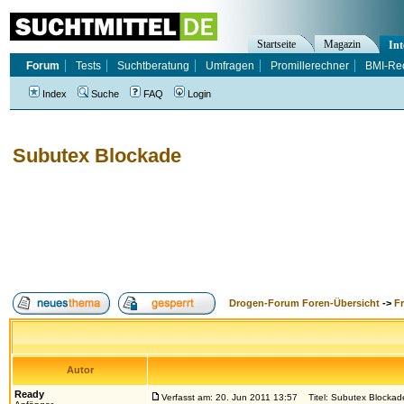
Startseite
Magazin
Int
Forum
Tests
Suchtberatung
Umfragen
Promillerechner
BMI-Re
Index
Suche
FAQ
Login
Subutex Blockade
Drogen-Forum Foren-Übersicht
->
F
Autor
Ready
Verfasst am: 20. Jun 2011 13:57
Titel: Subutex Blockad