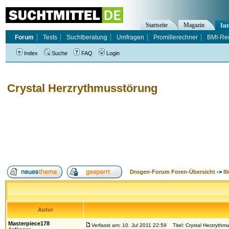
Startseite
Magazin
Int
Forum
Tests
Suchtberatung
Umfragen
Promillerechner
BMI-Re
Index
Suche
FAQ
Login
Crystal Herzrythmusstörung
Drogen-Forum Foren-Übersicht
->
Il
Autor
Masterpiece178
Verfasst am: 10. Jul 2011 22:59
Titel: Crystal Herzrythm