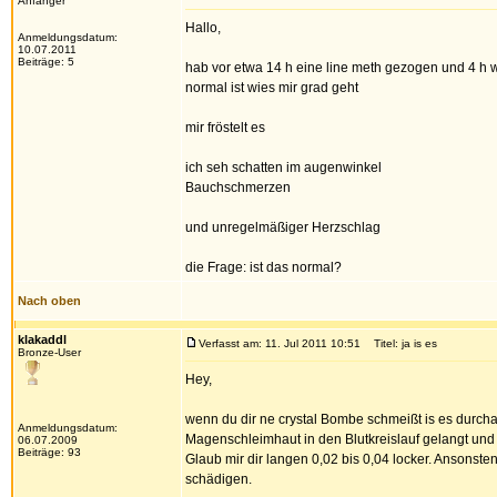
Anfänger
Hallo,
Anmeldungsdatum:
10.07.2011
Beiträge: 5
hab vor etwa 14 h eine line meth gezogen und 4 h wa
normal ist wies mir grad geht
mir fröstelt es
ich seh schatten im augenwinkel
Bauchschmerzen
und unregelmäßiger Herzschlag
die Frage: ist das normal?
Nach oben
klakaddl
Verfasst am: 11. Jul 2011 10:51
Titel: ja is es
Bronze-User
Hey,
wenn du dir ne crystal Bombe schmeißt is es durchau
Anmeldungsdatum:
Magenschleimhaut in den Blutkreislauf gelangt und
06.07.2009
Beiträge: 93
Glaub mir dir langen 0,02 bis 0,04 locker. Ansons
schädigen.