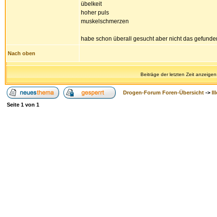
übelkeit
hoher puls
muskelschmerzen
habe schon überall gesucht aber nicht das gefunde
Nach oben
Beiträge der letzten Zeit anzeigen
Drogen-Forum Foren-Übersicht
->
Il
Seite
1
von
1