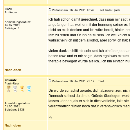
lili20
Verfasst am: 16. Jul 2011 16:49
Titel: hallo Djack
Anfänger
ich hab schon damit gerechnet, dass man mir sagt, d
Anmeldungsdatum:
angefangen hat, weil er mit der trennung seiner ex 
16.07.2011
Beiträge: 4
nicht an mich denken und ich wäre bereit, hinter ihm
ihm zu reden und für ihn da zu sein. ich weiß nicht
wahrscheinlich mit dem alkohol, aber sorry ich hab
vielen dank es hilft mir sehr und ich bin über jede
hatten usw. und er mir sagte, dass egal was mit uns i
therapie bewegen würde als ich...ich bin einfach nur
Nach oben
Yolande
Verfasst am: 16. Jul 2011 22:12
Titel:
Platin-User
Dir wurde zunächst gerade, dich abzugrenzen, nicht 
Dennoch solltest du dir die Gründe überlegen, wesha
lassen können, als er sich in dich verliebte, falls s
Anmeldungsdatum:
verantwortlich fühlen noch dafür verantwortlich mac
01.06.2011
Beiträge: 1438
Lg
Nach oben