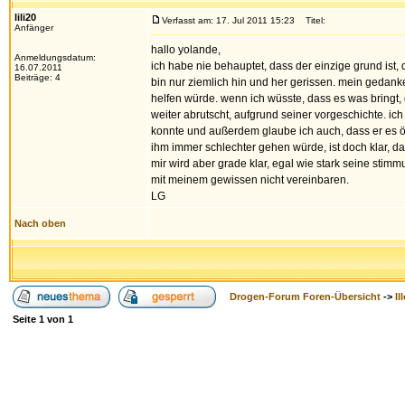
lili20
Verfasst am: 17. Jul 2011 15:23
Titel:
Anfänger
hallo yolande,
Anmeldungsdatum:
ich habe nie behauptet, dass der einzige grund ist, da
16.07.2011
Beiträge: 4
bin nur ziemlich hin und her gerissen. mein gedanke
helfen würde. wenn ich wüsste, dass es was bringt, 
weiter abrutscht, aufgrund seiner vorgeschichte. i
konnte und außerdem glaube ich auch, dass er es öfte
ihm immer schlechter gehen würde, ist doch klar, d
mir wird aber grade klar, egal wie stark seine stim
mit meinem gewissen nicht vereinbaren.
LG
Nach oben
Drogen-Forum Foren-Übersicht
->
Il
Seite
1
von
1