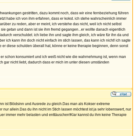
schwankungen gestritten, dazu kommt noch, dass wir eine fernbeziehung führen
jetzt habe ich von ihm erfahren, dass er kokst. ich stehe wahrscheinlich immer
rüber zu reden, aber er meint, ich verstehe das nicht, weil ich nicht selbst
 sie getan und dann ist sie ihm fremd gegangen...er wollte danach eigentlich
 dadurch verschuldet. ich liebe ihn und sagte ihm gleich, ich wäre für ihn da und
ber ich kann ihn doch nicht einfach im stich lassen, das kann ich nicht! ich sagte
e er diese schulden überall hat, könne er keine therapie beginnen, denn sonst
at er schon konsumiert und ich weiß nicht wie die wahrnehmung ist, wenn man
mich gar nicht liebt, dadurch dass er mich im unter diesen umständen
nn ist Blödsinn und Ausrede zu gleich.Das man als Kokser extreme
nur allein.Das du ihn nicht im Stich lassen möchtest ist ja sehr lobenswert, nur
auer immer mehr belasten und enttäuschen!Klar kannst du ihm keine Therapie