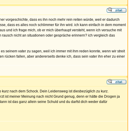
ner vorgeschichte, dass es ihn noch mehr rein reiten würde, weil er dadurch
lasse, dass es alles noch schlimmer für ihn wird. ich kann einfach in dem moment
t aus und ich frage mich, ob er mich überhaupt versteht, wenn ich versuche mit
m rausch nicht an situationen oder gespräche erinnern? ich vergleich das
 es seinem vater zu sagen, weil ich immer mit ihm reden konnte, wenn wir streit
 den rücken fallen, aber andererseits denke ich, dass sein vater ihn eher zu einer
.so kurz nach dem Schock. Dein Leidensweg ist diesbezüglich zu kurz.
ürzt ist meiner Meinung nach nicht Grund genug, denn er hätte die Drogen ja
, dann ist das ganz allein seine Schuld und du darfst dich weder dafür