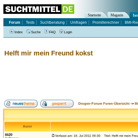
Startseite
Magazin
Int
Forum
Tests
Suchtberatung
Umfragen
Promillerechner
BMI-Re
Index
Suche
FAQ
Login
Helft mir mein Freund kokst
Drogen-Forum Foren-Übersicht
->
Il
Autor
lili20
Verfasst am: 16. Jul 2011 06:30
Titel: Helft mir mein Fre