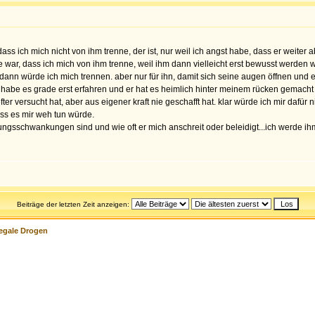
ss ich mich nicht von ihm trenne, der ist, nur weil ich angst habe, dass er weiter abs
 war, dass ich mich von ihm trenne, weil ihm dann vielleicht erst bewusst werden wü
dann würde ich mich trennen. aber nur für ihn, damit sich seine augen öffnen und e
ch habe es grade erst erfahren und er hat es heimlich hinter meinem rücken gemac
r versucht hat, aber aus eigener kraft nie geschafft hat. klar würde ich mir dafür n
ass es mir weh tun würde.
mungsschwankungen sind und wie oft er mich anschreit oder beleidigt...ich werde ih
Beiträge der letzten Zeit anzeigen:
legale Drogen