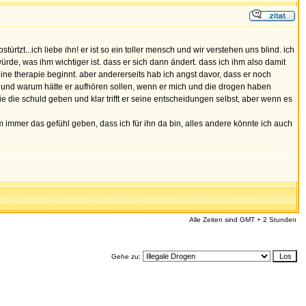
türtzt...ich liebe ihn! er ist so ein toller mensch und wir verstehen uns blind. ich
rde, was ihm wichtiger ist. dass er sich dann ändert. dass ich ihm also damit
ine therapie beginnt. aber andererseits hab ich angst davor, dass er noch
ht und warum hätte er aufhören sollen, wenn er mich und die drogen haben
ie die schuld geben und klar trifft er seine entscheidungen selbst, aber wenn es
m immer das gefühl geben, dass ich für ihn da bin, alles andere könnte ich auch
Alle Zeiten sind GMT + 2 Stunden
Gehe zu: