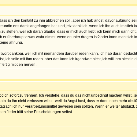
ass ich den kontakt zu ihm abbrechen soll. aber ich hab angst, davor aufgrund sei
freundin erst damit angefangen hat. und jetzt denk ich, wenn ich ihn auch im stich 
 zu stehen, weil ich daran glaube, dass er mich auch liebt. ich kenn mich gar nich
 ob er überhaupt etwas wahr nimmt, wenn er unter drogen ist? oder kann man sich i
 keine ahnung.
 antwort dankbar, weil ich mit niemandem darüber reden kann, ich hab daran gedacht
st, ich solle mit ihm reden. aber das kann ich irgendwie nicht, ich will ihm nicht in
 fertig mit den nerven.
dich sofort zu trennen. Ich verstehe, dass du das nicht unbedingt machen willst..
lb du ihn nicht verlassen willst...weil du Angst hast, dass er dann noch mehr abst
ie tatsächlich nur Verarbeitungsmittel gewesen sein sollten. Wenn er weiter abstürzt
hen Jeder trifft seine Entscheidungen selbst.