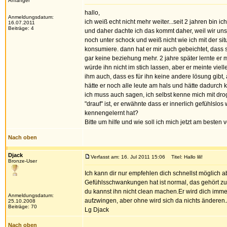
Anfänger
hallo,
Anmeldungsdatum:
ich weiß echt nicht mehr weiter...seit 2 jahren b
16.07.2011
Beiträge: 4
und daher dachte ich das kommt daher, weil wir uns n
noch unter schock und weiß nicht wie ich mit der situ
konsumiere. dann hat er mir auch gebeichtet, dass s
gar keine beziehung mehr. 2 jahre später lernte er mi
würde ihn nicht im stich lassen, aber er meinte viell
ihm auch, dass es für ihn keine andere lösung gibt,
hätte er noch alle leute am hals und hätte dadurch ke
ich muss auch sagen, ich selbst kenne mich mit dro
"drauf" ist, er erwähnte dass er innerlich gefühlslo
kennengelernt hat?
Bitte um hilfe und wie soll ich mich jetzt am besten 
Nach oben
Djack
Verfasst am: 16. Jul 2011 15:06
Titel: Hallo lili!
Bronze-User
Ich kann dir nur empfehlen dich schnellst möglich
Gefühlsschwankungen hat ist normal, das gehört zur 
du kannst ihn nicht clean machen.Er wird dich imm
Anmeldungsdatum:
aufzwingen, aber ohne wird sich da nichts änderen.
25.10.2008
Beiträge: 70
Lg Djack
Nach oben