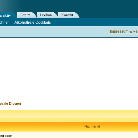
Forum
Lexikon
Kontakt
eraktiv
chner
Alkoholfreie Cocktails
Impressum & Rec
legale Drogen
Nachricht
und kokst