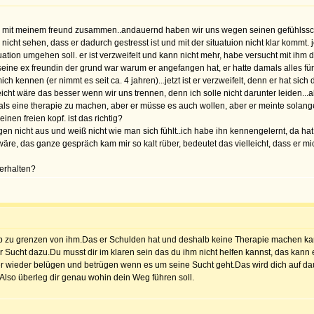
in ich mit meinem freund zusammen..andauernd haben wir uns wegen seinen gefühls
icht sehen, dass er dadurch gestresst ist und mit der situatuion nicht klar kommt. 
ation umgehen soll. er ist verzweifelt und kann nicht mehr, habe versucht mit ihm da
eine ex freundin der grund war warum er angefangen hat, er hatte damals alles für
ch kennen (er nimmt es seit ca. 4 jahren)...jetzt ist er verzweifelt, denn er hat sich
eicht wäre das besser wenn wir uns trennen, denn ich solle nicht darunter leiden...a
 als eine therapie zu machen, aber er müsse es auch wollen, aber er meinte solang
inen freien kopf. ist das richtig?
gen nicht aus und weiß nicht wie man sich fühlt..ich habe ihn kennengelernt, da h
s wäre, das ganze gespräch kam mir so kalt rüber, bedeutet das vielleicht, dass er 
verhalten?
 ab zu grenzen von ihm.Das er Schulden hat und deshalb keine Therapie machen ka
Sucht dazu.Du musst dir im klaren sein das du ihm nicht helfen kannst, das kann er 
er wieder belügen und betrügen wenn es um seine Sucht geht.Das wird dich auf d
Also überleg dir genau wohin dein Weg führen soll.