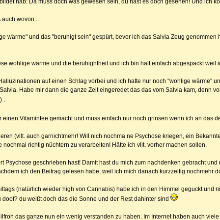
ngebildet hab: Da muss doch was gewesen sein, du hast es doch gesehen! Und ich 
ß auch wovon...
ge wärme" und das "beruhigt sein" gespürt, bevor ich das Salvia Zeug genommen 
ese wohlige wärme und die beruhightheit und ich bin halt einfach abgespackt weil 
alluzinationen auf einen Schlag vorbei und ich hatte nur noch "wohlige wärme" u
om Salvia. Habe mir dann die ganze Zeit eingeredet das das vom Salvia kam, denn 
) .
 mir einen Vitamintee gemacht und muss einfach nur noch grinsen wenn ich an das 
en (vllt. auch garnichtmehr! Will nich nochma ne Psychose kriegen, ein Bekannter
nochmal richtig nüchtern zu verarbeiten! Hätte ich vllt. vorher machen sollen.
Psychose geschrieben hast! Damit hast du mich zum nachdenken gebracht und mich
chdem ich den Beitrag gelesen habe, weil ich mich danach kurzzeitig nochmehr do
tags (natürlich wieder high von Cannabis) habe ich in den Himmel geguckt und n
u doof? du weißt doch das die Sonne und der Rest dahinter sind
 heilfroh das ganze nun ein wenig verstanden zu haben. Im Internet haben auch vie