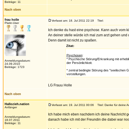
Beiträge: 11
Nach oben
frau holle
Verfasst am: 18. Jul 2011 22:19
Titel:
Platin-User
Ich denke du hast eine psychose. Kann auch vom k
An deiner stelle würde ich mal zum arzt gehen und 
Denn damit ist nicht zu spaßen.
Zitat:
Psychosen
:
* Psychische Störung/Erkrankung mit erhebli
Anmeldungsdatum:
der Persönlichkeit.
24.09.2010
Beiträge: 1723
* zentral bedingte Störung des "seelischen 
vorstellungen.
LG Frauu Holle
Nach oben
Hallozieh.nation
Verfasst am: 19. Jul 2011 00:06
Titel: Danke für deine A
Anfänger
Ich habe mich eben nachdem ich deine Nachricht g
Anmeldungsdatum:
danach habe ich mit der Freundin die dabei war no
18.07.2011
Beiträge: 11