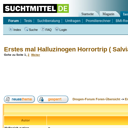
Startseite
Magazin
Int
Forum
Tests
Suchtberatung
Umfragen
Promillerechner
BMI-Re
Index
Suche
FAQ
Login
Erstes mal Halluzinogen Horrortrip ( Salvi
Gehe zu Seite
1
,
2
Weiter
Drogen-Forum Foren-Übersicht
->
E
Autor