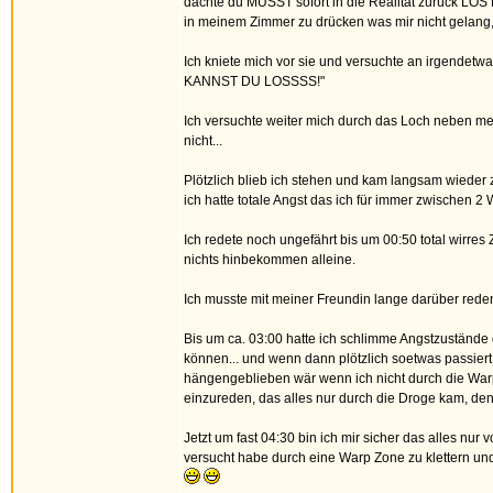
dachte du MUSST sofort in die Realität zurück L
in meinem Zimmer zu drücken was mir nicht gelang, i
Ich kniete mich vor sie und versuchte an irgende
KANNST DU LOSSSS!"
Ich versuchte weiter mich durch das Loch neben me
nicht...
Plötzlich blieb ich stehen und kam langsam wieder 
ich hatte totale Angst das ich für immer zwischen 2 
Ich redete noch ungefährt bis um 00:50 total wirres 
nichts hinbekommen alleine.
Ich musste mit meiner Freundin lange darüber reden
Bis um ca. 03:00 hatte ich schlimme Angstzustände
können... und wenn dann plötzlich soetwas passiert
hängengeblieben wär wenn ich nicht durch die Warpz
einzureden, das alles nur durch die Droge kam, denn 
Jetzt um fast 04:30 bin ich mir sicher das alles 
versucht habe durch eine Warp Zone zu klettern u