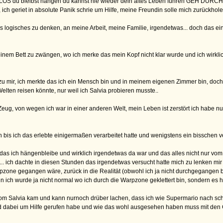
OS LOS du bleibst hängen du kannst nie wieder dein altes Leben führen GEH D
ch geriet in absolute Panik schrie um Hilfe, meine Freundin solle mich zurückhole
twas logisches zu denken, an meine Arbeit, meine Familie, irgendetwas... doc
inem Bett zu zwängen, wo ich merke das mein Kopf nicht klar wurde und ich wirkli
zu mir, ich merkte das ich ein Mensch bin und in meinem eigenen Zimmer bin, doch 
Welten reisen könnte, nur weil ich Salvia probieren musste..
Zeug, von wegen ich war in einer anderen Welt, mein Leben ist zerstört ich habe nur n
 bis ich das erlebte einigermaßen verarbeitet hatte und wenigstens ein bisschen 
 das ich hängenbleibe und wirklich irgendetwas da war und das alles nicht nur vo
... ich dachte in diesen Stunden das irgendetwas versucht hatte mich zu lenken mi
one gegangen wäre, zurück in die Realität (obwohl ich ja nicht durchgegangen bin
ich wurde ja nicht normal wo ich durch die Warpzone geklettert bin, sondern es hat 
nur vom Salvia kam und kann nurnoch drüber lachen, dass ich wie Supermario nach
nd dabei um Hilfe gerufen habe und wie das wohl ausgesehen haben muss mit den