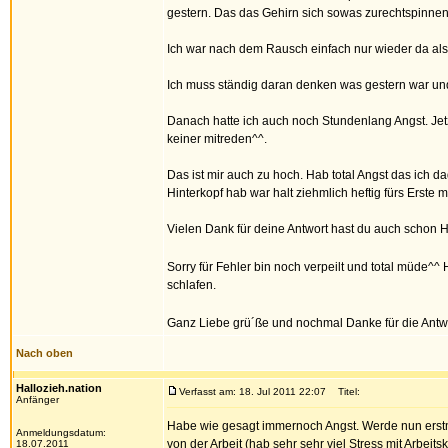
gestern. Das das Gehirn sich sowas zurechtspinnen
Ich war nach dem Rausch einfach nur wieder da al
Ich muss ständig daran denken was gestern war und 
Danach hatte ich auch noch Stundenlang Angst. Jet
keiner mitreden^^.
Das ist mir auch zu hoch. Hab total Angst das ich 
Hinterkopf hab war halt ziehmlich heftig fürs Erste m
Vielen Dank für deine Antwort hast du auch scho
Sorry für Fehler bin noch verpeilt und total müde
schlafen.
Ganz Liebe grü´ße und nochmal Danke für die Antw
Nach oben
Hallozieh.nation
Verfasst am: 18. Jul 2011 22:07
Titel:
Anfänger
Habe wie gesagt immernoch Angst. Werde nun erstmal
Anmeldungsdatum:
von der Arbeit (hab sehr sehr viel Stress mit Arbeit
18.07.2011