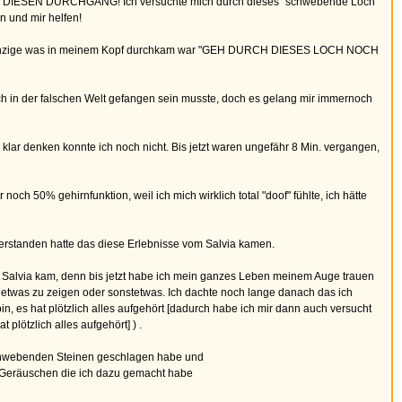
URCH DIESEN DURCHGANG! Ich versuchte mich durch dieses "schwebende Loch"
n und mir helfen!
h das einzige was in meinem Kopf durchkam war "GEH DURCH DIESES LOCH NOCH
ch in der falschen Welt gefangen sein musste, doch es gelang mir immernoch
klar denken konnte ich noch nicht. Bis jetzt waren ungefähr 8 Min. vergangen,
och 50% gehirnfunktion, weil ich mich wirklich total "doof" fühlte, ich hätte
verstanden hatte das diese Erlebnisse vom Salvia kamen.
m Salvia kam, denn bis jetzt habe ich mein ganzes Leben meinem Auge trauen
r etwas zu zeigen oder sonstetwas. Ich dachte noch lange danach das ich
, es hat plötzlich alles aufgehört [dadurch habe ich mir dann auch versucht
plötzlich alles aufgehört] ) .
 schwebenden Steinen geschlagen habe und
 Geräuschen die ich dazu gemacht habe