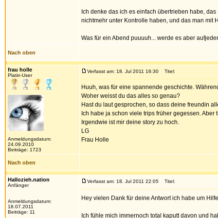
Ich denke das ich es einfach übertrieben habe, das 
nichtmehr unter Kontrolle haben, und das man mit 
Was für ein Abend puuuuh... werde es aber aufjeden
Nach oben
frau holle
Verfasst am: 18. Jul 2011 16:30
Titel:
Platin-User
Huuh, was für eine spannende geschichte. Während ic
Woher weisst du das alles so genau?
Hast du laut gesprochen, so dass deine freundin al
Ich habe ja schon viele trips früher gegessen. Aber 
Irgendwie ist mir deine story zu hoch.
LG
Anmeldungsdatum:
Frau Holle
24.09.2010
Beiträge: 1723
Nach oben
Hallozieh.nation
Verfasst am: 18. Jul 2011 22:05
Titel:
Anfänger
Hey vielen Dank für deine Antwort ich habe um Hilfe
Anmeldungsdatum:
18.07.2011
Beiträge: 11
Ich fühle mich immernoch total kaputt davon und ha