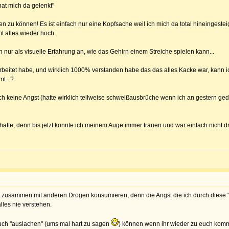
at mich da gelenkt"
nken zu können! Es ist einfach nur eine Kopfsache weil ich mich da total hineingest
t alles wieder hoch.
 nur als visuelle Erfahrung an, wie das Gehirn einem Streiche spielen kann...
rarbeitet habe, und wirklich 1000% verstanden habe das das alles Kacke war, kan
t...?
h keine Angst (hatte wirklich teilweise schweißausbrüche wenn ich an gestern geda
atte, denn bis jetzt konnte ich meinem Auge immer trauen und war einfach nicht drau
 zusammen mit anderen Drogen konsumieren, denn die Angst die ich durch diese 
lles nie verstehen.
uch "auslachen" (ums mal hart zu sagen
) können wenn ihr wieder zu euch kommt.