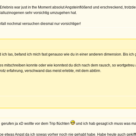
Erlebnis war just in the Moment absolut Angsteinflößend und erschreckend, trotzdem
Halluzinogenen sehr vorsichtig umzugehen hat.
fall nochmal versuchen diesmal nur vorsichtiger!
h las, befand ich mich fast genauso wie du in einer anderen dimension. Bis ich ge
les mitschreiben konnte oder wie konntest du dich nach dem rausch, so wortgetreu
trotz erfahrung, verschwand das meist erlebte, mit dem abtörn.
 gerufen ja xD wollte vor dem Trip flüchten
und ich hab gesagt ich muss was 
be etwas Angst da ich sowas vorher noch nie gehabt habe. Habe heute auch gekifft