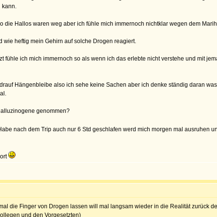
 kann.
so die Hallos waren weg aber ich fühle mich immernoch nichtklar wegen dem Mar
wie heftig mein Gehirn auf solche Drogen reagiert.
zt fühle ich mich immernoch so als wenn ich das erlebte nicht verstehe und mit
dadrauf Hängenbleibe also ich sehe keine Sachen aber ich denke ständig daran was 
al.
n Halluzinogene genommen?
^^ Habe nach dem Trip auch nur 6 Std geschlafen werd mich morgen mal ausruhen u
ort
 die Finger von Drogen lassen will mal langsam wieder in die Realität zurück de
skollegen und den Vorgesetzten)