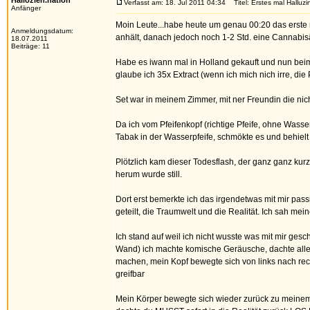
Hallozieh.nation
Verfasst am: 18. Jul 2011 04:34
Titel: Erstes mal Halluzin
Anfänger
Moin Leute...habe heute um genau 00:20 das erste 
Anmeldungsdatum:
anhält, danach jedoch noch 1-2 Std. eine Cannabis
18.07.2011
Beiträge: 11
Habe es iwann mal in Holland gekauft und nun beim
glaube ich 35x Extract (wenn ich mich nich irre, di
Set war in meinem Zimmer, mit ner Freundin die nic
Da ich vom Pfeifenkopf (richtige Pfeife, ohne Wasse
Tabak in der Wasserpfeife, schmökte es und behielt 
Plötzlich kam dieser Todesflash, der ganz ganz kurz
herum wurde still.
Dort erst bemerkte ich das irgendetwas mit mir pass
geteilt, die Traumwelt und die Realität. Ich sah mein
Ich stand auf weil ich nicht wusste was mit mir ge
Wand) ich machte komische Geräusche, dachte aller
machen, mein Kopf bewegte sich von links nach rech
greifbar
Mein Körper bewegte sich wieder zurück zu meinem B