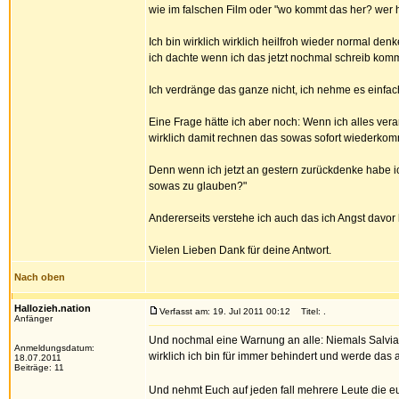
wie im falschen Film oder "wo kommt das her? wer h
Ich bin wirklich wirklich heilfroh wieder normal de
ich dachte wenn ich das jetzt nochmal schreib komm
Ich verdränge das ganze nicht, ich nehme es einfach
Eine Frage hätte ich aber noch: Wenn ich alles ve
wirklich damit rechnen das sowas sofort wiederkomm
Denn wenn ich jetzt an gestern zurückdenke habe ic
sowas zu glauben?"
Andererseits verstehe ich auch das ich Angst davor h
Vielen Lieben Dank für deine Antwort.
Nach oben
Hallozieh.nation
Verfasst am: 19. Jul 2011 00:12
Titel: .
Anfänger
Und nochmal eine Warnung an alle: Niemals Salvia
Anmeldungsdatum:
wirklich ich bin für immer behindert und werde das a
18.07.2011
Beiträge: 11
Und nehmt Euch auf jeden fall mehrere Leute die e