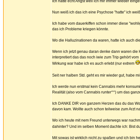
Ich hatte echt Angst weil ich mir immer wieder ei
Nun weiß ich das ich eine Psychose "hatte" ich wei
Ich habe vom dauerkiffen schon immer diese "wohli
das ich Probleme kriegen könnte.
Wo die Halluzinationen da waren, hatte ich auch di
Wenn ich jetzt genau daran denke dann waren die H
interpretiert das das noch iwie zum Trip gehört v
Wirkung war habe ich es auch erlebt (nur extrem
Seit ner halben Std. geht es mir wieder gut, habe
Ich werde nun erstmal kein Cannabis mehr konsumier
Realität (also vom Cannabis runter^^) um das ganze 
Ich DANKE DIR von ganzem Herzen das du das Wort 
davon kam. Wollte auch schon teilweise zum Arzt na
Wo ich heute mit nem Freund unterwegs war nachmit
dahinter? Und im selben Moment dachte ich: Bist d
Mit sowas ist wirklich nicht zu spaßen und ich bin