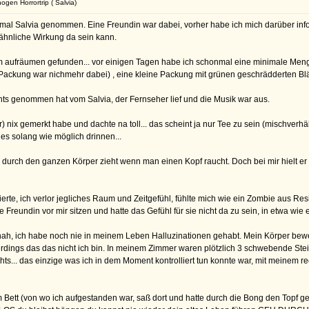
ogen Horrortrip ( Salvia)
mal Salvia genommen. Eine Freundin war dabei, vorher habe ich mich darüber info
ähnliche Wirkung da sein kann.
 aufräumen gefunden... vor einigen Tagen habe ich schonmal eine minimale Menge 
e Packung war nichmehr dabei) , eine kleine Packung mit grünen geschrädderten Blä
hts genommen hat vom Salvia, der Fernseher lief und die Musik war aus.
r) nix gemerkt habe und dachte na toll... das scheint ja nur Tee zu sein (mischverh
es solang wie möglich drinnen...
 durch den ganzen Körper zieht wenn man einen Kopf raucht. Doch bei mir hielt er 
ierte, ich verlor jegliches Raum und Zeitgefühl, fühlte mich wie ein Zombie aus R
e Freundin vor mir sitzen und hatte das Gefühl für sie nicht da zu sein, in etwa wie e
schah, ich habe noch nie in meinem Leben Halluzinationen gehabt. Mein Körper bewe
dings das das nicht ich bin. In meinem Zimmer waren plötzlich 3 schwebende Stein
ts... das einzige was ich in dem Moment kontrolliert tun konnte war, mit meinem re
ett (von wo ich aufgestanden war, saß dort und hatte durch die Bong den Topf ge