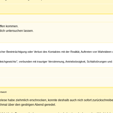
iffen kommen.
dich untersuchen lassen.
cher Beeinträchtigung oder Verlust des Kontaktes mit der Realität, Auftreten von Wahnideen 
Gleichgewichts", verbunden mit trauriger Verstimmung, Antriebslosigkeit, Schlafstörungen
ntwort
elese habe ziehmlich erschrocken, konnte deshalb auch nich sofort zurückschre
chmal über den gestrigen Abend geredet.