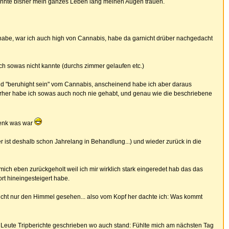
konnte bisher mein ganzes Leben lang meinen Augen trauen.
habe, war ich auch high von Cannabis, habe da garnicht drüber nachgedacht
ich sowas nicht kannte (durchs zimmer gelaufen etc.)
nd "beruhight sein" vom Cannabis, anscheinend habe ich aber daraus
vorher habe ich sowas auch noch nie gehabt, und genau wie die beschriebene
denk was war
 ist deshalb schon Jahrelang in Behandlung...) und wieder zurück in die
 eben zurückgeholt weil ich mir wirklich stark eingeredet hab das das
rt hineingesteigert habe.
icht nur den Himmel gesehen... also vom Kopf her dachte ich: Was kommt
le Leute Tripberichte geschrieben wo auch stand: Fühlte mich am nächsten Tag