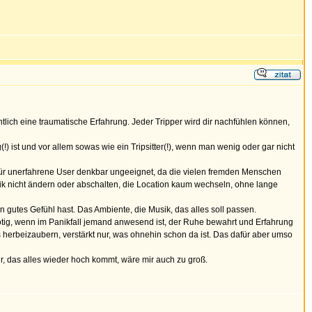
entlich eine traumatische Erfahrung. Jeder Tripper wird dir nachfühlen können,
g(!) ist und vor allem sowas wie ein Tripsitter(!), wenn man wenig oder gar nicht
st für unerfahrene User denkbar ungeeignet, da die vielen fremden Menschen
ik nicht ändern oder abschalten, die Location kaum wechseln, ohne lange
 gutes Gefühl hast. Das Ambiente, die Musik, das alles soll passen.
 nötig, wenn im Panikfall jemand anwesend ist, der Ruhe bewahrt und Erfahrung
s herbeizaubern, verstärkt nur, was ohnehin schon da ist. Das dafür aber umso
ahr, das alles wieder hoch kommt, wäre mir auch zu groß.