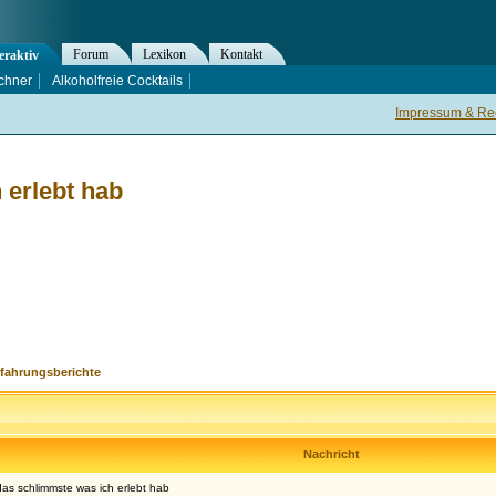
Forum
Lexikon
Kontakt
eraktiv
chner
Alkoholfreie Cocktails
Impressum & Rec
 erlebt hab
rfahrungsberichte
Nachricht
 das schlimmste was ich erlebt hab