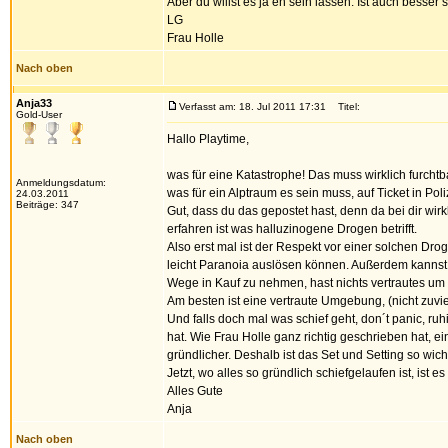
Aber du willst es ja eh sein lassen. Ist auch besser s
LG
Frau Holle
Nach oben
Anja33
Verfasst am: 18. Jul 2011 17:31
Titel:
Gold-User
Hallo Playtime,
was für eine Katastrophe! Das muss wirklich furchtba
Anmeldungsdatum:
was für ein Alptraum es sein muss, auf Ticket in Pol
24.03.2011
Beiträge: 347
Gut, dass du das gepostet hast, denn da bei dir wirkl
erfahren ist was halluzinogene Drogen betrifft.
Also erst mal ist der Respekt vor einer solchen Dr
leicht Paranoia auslösen können. Außerdem kannst 
Wege in Kauf zu nehmen, hast nichts vertrautes um d
Am besten ist eine vertraute Umgebung, (nicht zuvi
Und falls doch mal was schief geht, don´t panic, ru
hat. Wie Frau Holle ganz richtig geschrieben hat, e
gründlicher. Deshalb ist das Set und Setting so wich
Jetzt, wo alles so gründlich schiefgelaufen ist, ist
Alles Gute
Anja
Nach oben