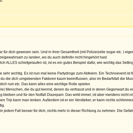
o.
r für dich gewesen sein. Und in ihrer Gesamtheit (mit Polizeizelle sogar etc. ) eig
izeigewahrsam zu landen, wo du auch definitiv nicht hingehört hast.
ich ALLES schiefgelaufen ist, ist es ein gutes Beispiel dafür, wie wichtig das Settin
oge sehr wichtig. Es ist nun mal keine Partydroge zum Abfeiern. Ein Technoevent i
du die dich umgebenden Faktoren kaum beeinflussen, also im Bedarfsfall die Mus
ich rum etc. Das kann alles eine wichtige Rolle spielen.
ele) Menschen, die du gut kennst, denen du vertraust und in deren Gegenwart du ein
hig bleiben und für den Notfall Diazepam. Das wirkt immer, ist aber meistens nicht
inen Trip kann man lenken. Außerdem ist er ein Verstärker, er kann nichts schlimme
tig.
 es in jedem Fall besser für dich, nichts mehr in dieser Richtung zu nehmen. Die Gef