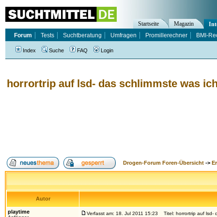
Startseite
Magazin
Int
Forum
Tests
Suchtberatung
Umfragen
Promillerechner
BMI-Re
Index
Suche
FAQ
Login
horrortrip auf lsd- das schlimmste was ich
Drogen-Forum Foren-Übersicht
->
E
Autor
playtime
Verfasst am: 18. Jul 2011 15:23
Titel: horrortrip auf lsd-