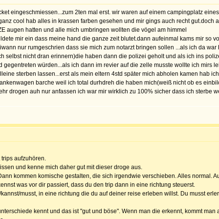
cket eingeschmiessen...zum 2ten mal erst. wir waren auf einem campingplatz eines el
anz cool hab alles in krassen farben gesehen und mir gings auch recht gut.doch auf
ZE augen hatten und alle mich umbringen wollten die vögel am himmel
ildete mir ein dass meine hand die ganze zeit blutet.dann aufeinmal kams mir so v
iwann nur rumgeschrien dass sie mich zum notarzt bringen sollen ...als ich da war 
elbst nicht dran erinnern)die haben dann die polizei geholt und als ich ins polize
gegentreten würden...als ich dann im revier auf die zelle musste wollte ich mirs 
 alleine sterben lassen...erst als mein eltern 4std später mich abholen kamen hab ic
ankenwagen barche weil ich total durhdreh die haben mich(weiß nicht ob es einbil
r drogen auh nur anfassen ich war mir wirklich zu 100% sicher dass ich sterbe we
 trips aufzuhören.
hmissen und kenne mich daher gut mit dieser droge aus.
ann kommen komische gestalten, die sich irgendwie verschieben. Alles normal. Auc
nst was vor dir passiert, dass du den trip dann in eine richtung steuerst.
t/kannst/musst, in eine richtung die du auf deiner reise erleben willst. Du musst er
 unterschiede kennt und das ist "gut und böse". Wenn man die erkennt, kommt man a