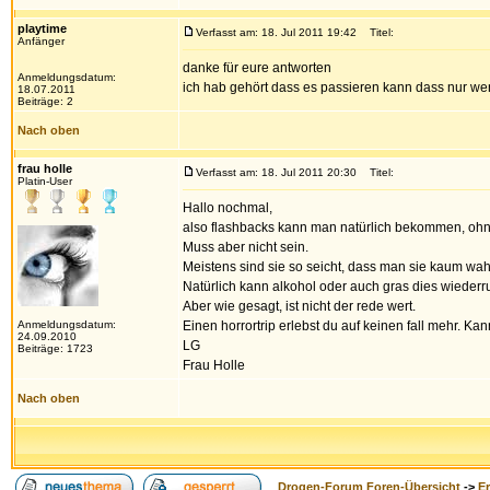
playtime
Verfasst am: 18. Jul 2011 19:42
Titel:
Anfänger
danke für eure antworten
Anmeldungsdatum:
ich hab gehört dass es passieren kann dass nur 
18.07.2011
Beiträge: 2
Nach oben
frau holle
Verfasst am: 18. Jul 2011 20:30
Titel:
Platin-User
Hallo nochmal,
also flashbacks kann man natürlich bekommen, ohn
Muss aber nicht sein.
Meistens sind sie so seicht, dass man sie kaum wah
Natürlich kann alkohol oder auch gras dies wiederr
Aber wie gesagt, ist nicht der rede wert.
Anmeldungsdatum:
Einen horrortrip erlebst du auf keinen fall mehr. Kan
24.09.2010
LG
Beiträge: 1723
Frau Holle
Nach oben
Drogen-Forum Foren-Übersicht
->
E