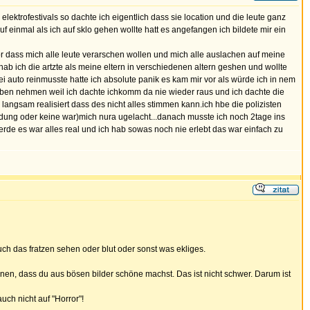
ektrofestivals so dachte ich eigentlich dass sie location und die leute ganz
 einmal als ich auf sklo gehen wollte hatt es angefangen ich bildete mir ein
or dass mich alle leute verarschen wollen und mich alle auslachen auf meine
hab ich die artzte als meine eltern in verschiedenen altern geshen und wollte
i auto reinmusste hatte ich absolute panik es kam mir vor als würde ich in nem
leben nehmen weil ich dachte ichkomm da nie wieder raus und ich dachte die
h langsam realisiert dass des nicht alles stimmen kann.ich hbe die polizisten
dung oder keine war)mich nura ugelacht...danach musste ich noch 2tage ins
rde es war alles real und ich hab sowas noch nie erlebt das war einfach zu
h das fratzen sehen oder blut oder sonst was ekliges.
lernen, dass du aus bösen bilder schöne machst. Das ist nicht schwer. Darum ist
uch nicht auf "Horror"!