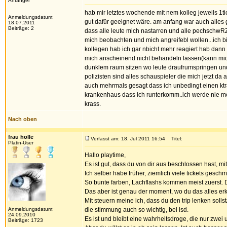
Anfänger
hab mir letztes wochende mit nem kolleg jeweils 1ti
Anmeldungsdatum:
gut dafür geeignet wäre. am anfang war auch alles g
18.07.2011
Beiträge: 2
dass alle leute mich nastarren und alle pechschwR
mich beobachten und mich angreifebl wollen...ich b
kollegen hab ich gar nbicht mehr reagiert hab dann 
mich anscheinend nicht behandeln lassen(kann mich s
dunklem raum sitzen wo leute draufrumspringen und 
polizisten sind alles schauspieler die mich jetzt da
auch mehrmals gesagt dass ich unbedingt einen ktr
krankenhaus dass ich runterkomm..ich werde nie meh
krass.
Nach oben
frau holle
Verfasst am: 18. Jul 2011 16:54
Titel:
Platin-User
Hallo playtime,
Es ist gut, dass du von dir aus beschlossen hast, mit
Ich selber habe früher, ziemlich viele tickets gesc
So bunte farben, Lachflashs kommen meist zuerst. D
Das aber ist genau der moment, wo du das alles erken
Mit steuern meine ich, dass du den trip lenken solls
Anmeldungsdatum:
die stimmung auch so wichtig, bei lsd.
24.09.2010
Es ist und bleibt eine wahrheitsdroge, die nur zwei
Beiträge: 1723