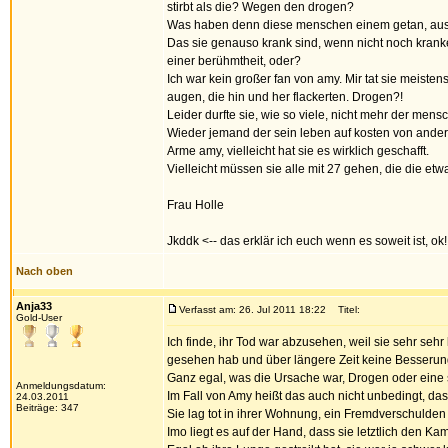
stirbt als die? Wegen den drogen?
Was haben denn diese menschen einem getan, ausse
Das sie genauso krank sind, wenn nicht noch kranke
einer berühmtheit, oder?
Ich war kein großer fan von amy. Mir tat sie meisten
augen, die hin und her flackerten. Drogen?!
Leider durfte sie, wie so viele, nicht mehr der mensc
Wieder jemand der sein leben auf kosten von ander
Arme amy, vielleicht hat sie es wirklich geschafft.
Vielleicht müssen sie alle mit 27 gehen, die die et
Frau Holle
Jkddk <-- das erklär ich euch wenn es soweit ist, ok!
Nach oben
Anja33
Verfasst am: 26. Jul 2011 18:22
Titel:
Gold-User
Ich finde, ihr Tod war abzusehen, weil sie sehr s
gesehen hab und über längere Zeit keine Besserung
Ganz egal, was die Ursache war, Drogen oder eine
Anmeldungsdatum:
Im Fall von Amy heißt das auch nicht unbedingt, da
24.03.2011
Beiträge: 347
Sie lag tot in ihrer Wohnung, ein Fremdverschulden
Imo liegt es auf der Hand, dass sie letztlich den Ka