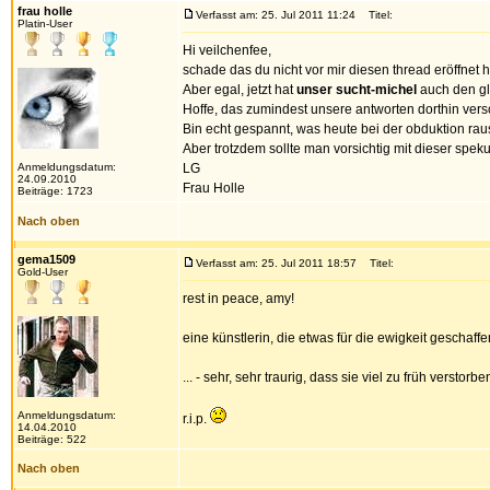
frau holle
Verfasst am: 25. Jul 2011 11:24
Titel:
Platin-User
Hi veilchenfee,
schade das du nicht vor mir diesen thread eröffnet h
Aber egal, jetzt hat
unser sucht-michel
auch den gl
Hoffe, das zumindest unsere antworten dorthin ver
Bin echt gespannt, was heute bei der obduktion ra
Aber trotzdem sollte man vorsichtig mit dieser sp
Anmeldungsdatum:
LG
24.09.2010
Frau Holle
Beiträge: 1723
Nach oben
gema1509
Verfasst am: 25. Jul 2011 18:57
Titel:
Gold-User
rest in peace, amy!
eine künstlerin, die etwas für die ewigkeit geschaff
... - sehr, sehr traurig, dass sie viel zu früh verstorben
Anmeldungsdatum:
r.i.p.
14.04.2010
Beiträge: 522
Nach oben