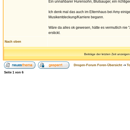
Ein unnahbarer Hurensohn, Blutsauger, ein richtiger
Ich denk mal das auch im Elternhaus bei Amy einiges sc
Musikentdeckung/Karriere begann.
Wäre da alles ok gewesen, hätte es vermutlich nie 
erstickt.
Nach oben
Beiträge der letzten Zeit anzeigen
Drogen-Forum Foren-Übersicht
->
T
Seite
1
von
6