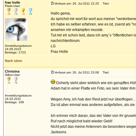
frau holle
Verfasst am: 26. Jul 2011 22:25
Titel:
Platin-User
Hallo gema,
du sprichst mir wort für wort aus meiner "verdorben
Ich habe es selber erfahren, wie es ist, zuerst als
ansehen mir erkämpfen musste.
Tut mir eh schon leid, dass ich amy`s "öffentlichen
nachrichtenforum.
Anmeldungsdatum:
LG
24.09.2010
Frau Holle
Beiträge: 1723
Nach oben
Christina
Verfasst am: 26. Jul 2011 23:08
Titel:
Silber-User
Doherty sieht aber wirklich wie ein gerupftes H
Adam hat in einer Platte ein Foto, wo sein Vater ih
Anmeldungsdatum:
16.03.2011
Wegen Amy, ich hab den Rest jetzt nur überflogen...
Beiträge: 168
Da ist aber einmal was anderes aufgefallen, als sie 
Ich erinner mich daran, das der Vater von ihr gruse
Ruf nach möglichst bald wieder Geld!
Nicht jetzt das meine Antennen da besonders wegen
Jacksons.