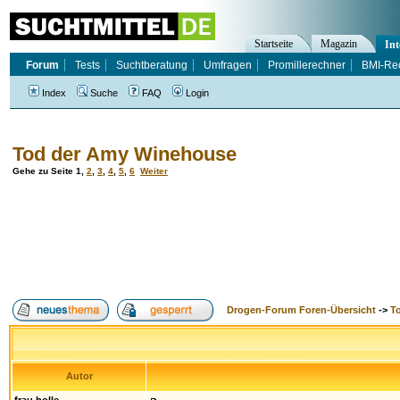
Startseite
Magazin
Int
Forum
Tests
Suchtberatung
Umfragen
Promillerechner
BMI-Re
Index
Suche
FAQ
Login
Tod der Amy Winehouse
Gehe zu Seite
1
,
2
,
3
,
4
,
5
,
6
Weiter
Drogen-Forum Foren-Übersicht
->
T
Autor