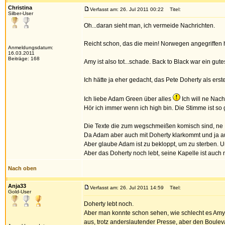
Christina
Verfasst am: 26. Jul 2011 00:22
Titel:
Silber-User
Oh...daran sieht man, ich vermeide Nachrichten.
Reicht schon, das die mein! Norwegen angegriffen
Anmeldungsdatum:
16.03.2011
Beiträge: 168
Amy ist also tot...schade. Back to Black war ein gute
Ich hätte ja eher gedacht, das Pete Doherty als erst
Ich liebe Adam Green über alles
Ich will ne Nacht
Hör ich immer wenn ich high bin. Die Stimme ist so ge
Die Texte die zum wegschmeißen komisch sind, ne M
Da Adam aber auch mit Doherty klarkommt und ja au
Aber glaube Adam ist zu bekloppt, um zu sterben. Un
Aber das Doherty noch lebt, seine Kapelle ist auch n
Nach oben
Anja33
Verfasst am: 26. Jul 2011 14:59
Titel:
Gold-User
Doherty lebt noch.
Aber man konnte schon sehen, wie schlecht es Amy gin
aus, trotz anderslautender Presse, aber den Boule