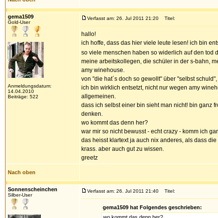
gema1509
Verfasst am: 26. Jul 2011 21:20
Titel:
Gold-User
hallo!
ich hoffe, dass das hier viele leute lesen! ich bin 
so viele menschen haben so widerlich auf den tod d
meine arbeitskollegen, die schüler in der s-bahn, 
amy winehouse.
von "die hat´s doch so gewollt" über "selbst schuld"
Anmeldungsdatum:
ich bin wirklich entsetzt, nicht nur wegen amy win
14.04.2010
allgemeinen.
Beiträge: 522
dass ich selbst einer bin sieht man nicht! bin gan
denken.
wo kommt das denn her?
war mir so nicht bewusst - echt crazy - komm ich gar ni
das heisst klartext ja auch nix anderes, als dass 
krass. aber auch gut zu wissen.
greetz
Nach oben
Sonnenscheinchen
Verfasst am: 26. Jul 2011 21:40
Titel:
Silber-User
gema1509 hat Folgendes geschrieben:
wo kommt das denn her?