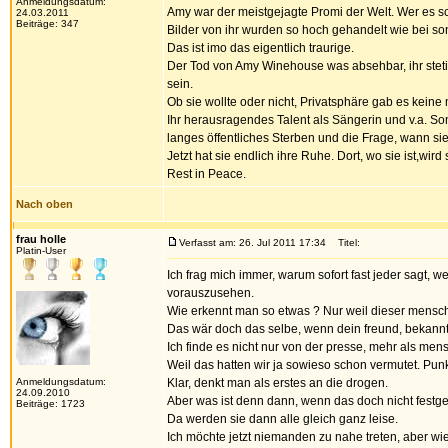
Anmeldungsdatum:
Amy war der meistgejagte Promi der Welt. Wer es sc
24.03.2011
Beiträge: 347
Bilder von ihr wurden so hoch gehandelt wie bei s
Das ist imo das eigentlich traurige.
Der Tod von Amy Winehouse was absehbar, ihr stetige
sein.
Ob sie wollte oder nicht, Privatsphäre gab es keine
Ihr herausragendes Talent als Sängerin und v.a. So
langes öffentliches Sterben und die Frage, wann sie w
Jetzt hat sie endlich ihre Ruhe. Dort, wo sie ist,wird
Rest in Peace.
Nach oben
frau holle
Verfasst am: 26. Jul 2011 17:34
Titel:
Platin-User
Ich frag mich immer, warum sofort fast jeder sagt,
vorauszusehen.
Wie erkennt man so etwas ? Nur weil dieser mensch
Das wär doch das selbe, wenn dein freund, bekannter
Ich finde es nicht nur von der presse, mehr als me
Weil das hatten wir ja sowieso schon vermutet. Punk
Anmeldungsdatum:
Klar, denkt man als erstes an die drogen.
24.09.2010
Aber was ist denn dann, wenn das doch nicht festges
Beiträge: 1723
Da werden sie dann alle gleich ganz leise.
Ich möchte jetzt niemanden zu nahe treten, aber wi