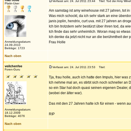
frau holle
Verfasst am: 24. Jul 2011 23:44
Titel: Tod der Amy Win
Platin-User
Am samstag ist amy winehouse mit 27 jahren, tot in
Was mich schockt, da ich sehr stark an eine überdos
janis joplin, hendrix, curt uva. mit 27 jahren an drog
Ich bin trotzdem sehr bestürzt über ihren tod, da wi
Ich finde das sehr unheimlich. Woran mag so etwas
Ich denke da jetzt nicht nur an die berühmtheit der 
Anmeldungsdatum:
Frau Holle
24.09.2010
Beiträge: 1723
Nach oben
veilchenfee
Verfasst am: 24. Jul 2011 23:53
Titel:
Foren-Guru
Tja, frau holle, auch ich hatte den Impuls, hier w
Ich nehme mal an, es stirbt sich noch schneller a
so ein Star hat doch quasi seinen eigenen Dealer, d
(wobei der älter war).
Das mit den 27 Jahren halte ich für einen - wenn auc
Anmeldungsdatum:
18.12.2009
RIP
Beiträge: 4076
Nach oben