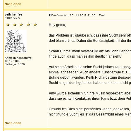
Nach oben
veilchenfee
Verfasst am: 26. Jul 2011 21:56
Titel:
Foren-Guru
Hey gema,
das Problem ist, glaube ich, dass ihre Sucht sehr ö
dort blamiert hat. Daher die Gehässigkeit, mit der ih
Schau Dir mal mein Avatar-Bild an: Als John Lennon m
finde auch, dass man es ihm deutlich ansieht.
Anmeldungsdatum:
18.12.2009
Beiträge: 4076
Auf seine Arbeit hatte seine Sucht jedoch kaum neg
einmal abgesehen. Auch andere Künstler wie z.B. O
Bühne gebuht wurden. Keith Richards zum Beispiel o
Sucht so gut durchgehalten haben und eben nicht ge
Amy wurde sicherlich für ihre Musik respektiert, ab
dass sie echten Kontakt zu ihren Fans bzw. dem Pub
Obwohl ich Dich nicht persönlich kenne, denke ich
nicht nur die Sucht, es ist das Gesamtbild eines Me
Nach oben