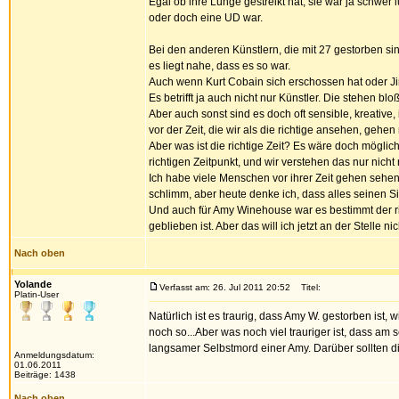
Egal ob ihre Lunge gestreikt hat, sie war ja schwer
oder doch eine UD war.
Bei den anderen Künstlern, die mit 27 gestorben si
es liegt nahe, dass es so war.
Auch wenn Kurt Cobain sich erschossen hat oder Jim
Es betrifft ja auch nicht nur Künstler. Die stehen blo
Aber auch sonst sind es doch oft sensible, kreative,
vor der Zeit, die wir als die richtige ansehen, gehe
Aber was ist die richtige Zeit? Es wäre doch möglich
richtigen Zeitpunkt, und wir verstehen das nur nicht 
Ich habe viele Menschen vor ihrer Zeit gehen sehen
schlimm, aber heute denke ich, dass alles seinen Si
Und auch für Amy Winehouse war es bestimmt der ri
geblieben ist. Aber das will ich jetzt an der Stelle ni
Nach oben
Yolande
Verfasst am: 26. Jul 2011 20:52
Titel:
Platin-User
Natürlich ist es traurig, dass Amy W. gestorben ist,
noch so...Aber was noch viel trauriger ist, dass am
langsamer Selbstmord einer Amy. Darüber sollten d
Anmeldungsdatum:
01.06.2011
Beiträge: 1438
Nach oben