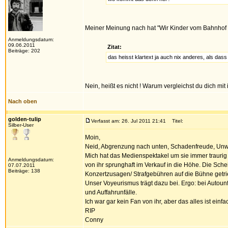
Meiner Meinung nach hat "Wir Kinder vom Bahnhof Zo
Anmeldungsdatum:
09.06.2011
Zitat:
Beiträge: 202
das heisst klartext ja auch nix anderes, als da
Nein, heißt es nicht ! Warum vergleichst du dich mit 
Nach oben
golden-tulip
Verfasst am: 26. Jul 2011 21:41
Titel:
Silber-User
Moin,
Neid, Abgrenzung nach unten, Schadenfreude, Unwi
Mich hat das Medienspektakel um sie immer traurig g
Anmeldungsdatum:
von ihr sprunghaft im Verkauf in die Höhe. Die Schei
07.07.2011
Beiträge: 138
Konzertzusagen/ Strafgebühren auf die Bühne getr
Unser Voyeurismus trägt dazu bei. Ergo: bei Autoun
und Auffahrunfälle.
Ich war gar kein Fan von ihr, aber das alles ist einf
RIP
Conny