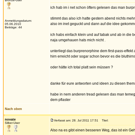
Bronze-User
ich hab im i net schon öfters gelesen das man burp
stimmt das also ich hatte gestern abend nichts mehr
Anmeldungsdatum:
also im inet geguckt und dann auf die idee gekomm
05.06.2010
Beiträge: 44
ich habs einfach klein und auf tabak und ab in die
naja umgehauen hats mich nicht .
unterliegt das burprenorphine dem first-pass-effekt
hirn erreicht oder sogar schon bevor es die bluthir
oder hätte ich total platt sein müssen ?
danke für eure antworten und ideen zu diesen the
habe in nem anderen tread gelesen das man temege
dem pflaster
Nach oben
novate
Verfasst am: 28. Jul 2011 17:51
Titel:
Silber-User
Also na es gibt einen besseren Weg, das ist ein Ge