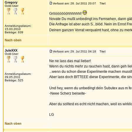
Gregory
Verfasst am: 28. Jul 2011 20:07
Titel:
Gold-User
Gröööööööhhhhhhl!
Novate Du mußt unbedingt ins Fernsehen, dann gäb
Die Anfrage ist aber auch S...blöd. Nein im Ernst 
Anmeldungsdatum:
15.03.2010
Deinen ganzen Vorrat verqualmt hast, ohne zu mer
Beiträge: 639
Nach oben
JuleXXX
Verfasst am: 29. Jul 2011 04:18
Titel:
Gold-User
Ne ne lass das mal lieber!
Wenn du nichts mehr zu rauchen hast, dann geh lie
...wenn du schon diese Experimente machen musst
Anmeldungsdatum:
Aber lass doch BITTEEE diese Experimente, die sind
29.05.2011
Beiträge: 525
Und hey, wenn du unbedingt dein Subutex aus m fen
-Neee Scherz beiseite-
Aber du solltest es echt nicht machen, weil es wirkli
LG
Nach oben