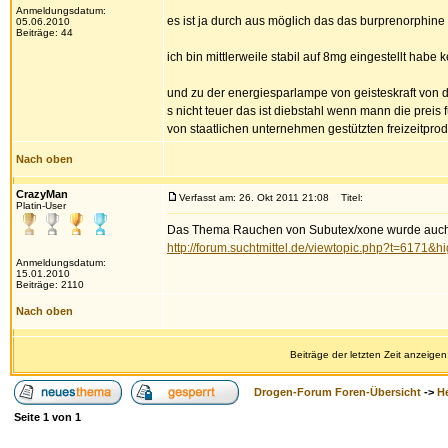
Anmeldungsdatum:
es ist ja durch aus möglich das das burprenorphine ü
05.06.2010
Beiträge: 44
ich bin mittlerweile stabil auf 8mg eingestellt hab
und zu der energiesparlampe von geisteskraft von 
s nicht teuer das ist diebstahl wenn mann die preis fü
von staatlichen unternehmen gestützten freizeitprod
Nach oben
CrazyMan
Verfasst am: 26. Okt 2011 21:08
Titel:
Platin-User
Das Thema Rauchen von Subutex/xone wurde auch sc
http://forum.suchtmittel.de/viewtopic.php?t=6171&h
Anmeldungsdatum:
15.01.2010
Beiträge: 2110
Nach oben
Beiträge der letzten Zeit anzeigen
Drogen-Forum Foren-Übersicht
->
H
Seite
1
von
1