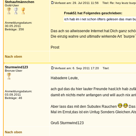
Stehaufmännchen
Verfasst am: 29. Jul 2011 11:56
Titel: Re: hey leutz bur
Gold-User
Freak51 hat Folgendes geschrieben:
ich hab im i net schon öfters gelesen das man b
Anmeldungsdatum:
30.05.2011
Beiträge: 356
Das ach so allwissende Internet hat Dich ganz schö
Die einzig wahre und ultimativ wirkende Art `burpre`
Prost
Nach oben
Sturmwind123
Verfasst am: 6. Sep 2011 17:20
Titel:
Bronze-User
Habadere Leute,
ach gut das du hier lauter Freunde hast.Ich hab zu
Anmeldungsdatum:
03.09.2011
damit eh nichts mehr anfangen und will auch nix an
Beiträge: 46
Aber lass das mit den Subutex Rauchen
Das 
Mal im Ernst,das ist ein Unfug Sonders Gleichen.Al
Gruß Sturmwind123
Nach oben