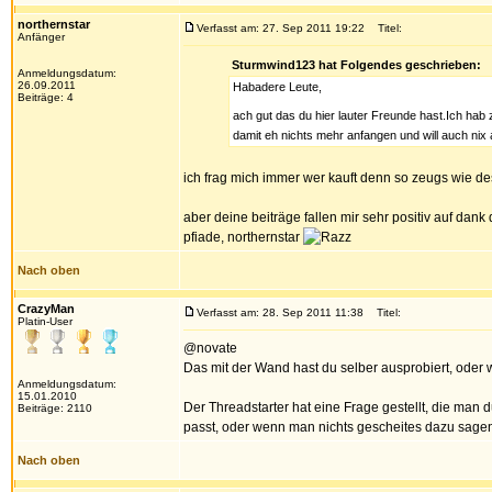
northernstar
Verfasst am: 27. Sep 2011 19:22
Titel:
Anfänger
Sturmwind123 hat Folgendes geschrieben:
Anmeldungsdatum:
26.09.2011
Habadere Leute,
Beiträge: 4
ach gut das du hier lauter Freunde hast.Ich hab
damit eh nichts mehr anfangen und will auch nix
ich frag mich immer wer kauft denn so zeugs wie d
aber deine beiträge fallen mir sehr positiv auf 
pfiade, northernstar
Nach oben
CrazyMan
Verfasst am: 28. Sep 2011 11:38
Titel:
Platin-User
@novate
Das mit der Wand hast du selber ausprobiert, ode
Anmeldungsdatum:
15.01.2010
Der Threadstarter hat eine Frage gestellt, die man
Beiträge: 2110
passt, oder wenn man nichts gescheites dazu sagen 
Nach oben