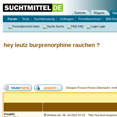
Startseite
Magazin
Int
Forum
Tests
Suchtberatung
Umfragen
Promillerechner
BMI-Re
Index
Suche
FAQ
Login
hey leutz burprenorphine rauchen ?
Drogen-Forum Foren-Übersicht
->
H
Autor
Freak51
Verfasst am: 28. Jul 2011 07:21
Titel: hey leutz burpren