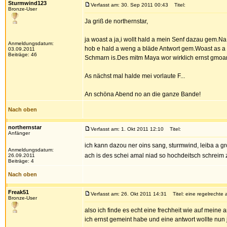
Sturmwind123
Verfasst am: 30. Sep 2011 00:43
Titel:
Bronze-User
Ja griß de northernstar,
ja woast a ja,i wollt hald a mein Senf dazau gem.N
Anmeldungsdatum:
hob e hald a weng a bläde Antwort gem.Woast as a w
03.09.2011
Beiträge: 46
Schmarn is.Des mitm Maya wor wirklich ernst gmoan
As nächst mal halde mei vorlaute F...
An schöna Abend no an die ganze Bande!
Nach oben
northernstar
Verfasst am: 1. Okt 2011 12:10
Titel:
Anfänger
ich kann dazou ner oins sang, sturmwind, leiba a g
Anmeldungsdatum:
ach is des schei amal niad so hochdeitsch schrei
26.09.2011
Beiträge: 4
Nach oben
Freak51
Verfasst am: 26. Okt 2011 14:31
Titel: eine regelrechte 
Bronze-User
also ich finde es echt eine frechheit wie auf meine 
ich ernst gemeint habe und eine antwort wollte nu