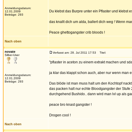
Anmeldungsdatum:
Du klebst das Burpre unter ein Pflaster und klebst 
12.01.2009
Beiträge: 293
das knallt dich um alda, ballert dich weg ! Wenn ma
Peace ghettogangster crib bloods !
Nach oben
novate
Verfasst am: 28. Jul 2011 17:53
Titel:
Silber-User
"pflaster in aceton zu einem extrakt machen und sd
ja klar das klappt schon auch, aber nur wenn man e
Anmeldungsdatum:
12.01.2009
Beiträge: 293
Das blöde ist man muss halt um den Kochtopf nackt 
das packen halt nur echte Bloodgangster der Stufe 
durchgehend Bushido.. dann wird man lvl up als ga
peace bro knast gangster !
Drogen cool !
Nach oben