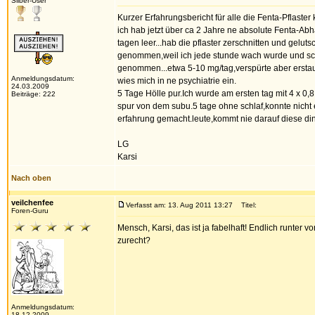
Silber-User
Kurzer Erfahrungsbericht für alle die Fenta-Pflaster 
ich hab jetzt über ca 2 Jahre ne absolute Fenta-Ab
tagen leer...hab die pflaster zerschnitten und geluts
genommen,weil ich jede stunde wach wurde und sc
genommen...etwa 5-10 mg/tag,verspürte aber erstau
Anmeldungsdatum:
wies mich in ne psychiatrie ein.
24.03.2009
5 Tage Hölle pur.Ich wurde am ersten tag mit 4 x 0,
Beiträge: 222
spur von dem subu.5 tage ohne schlaf,konnte nicht e
erfahrung gemacht.leute,kommt nie darauf diese din
LG
Karsi
Nach oben
veilchenfee
Verfasst am: 13. Aug 2011 13:27
Titel:
Foren-Guru
Mensch, Karsi, das ist ja fabelhaft! Endlich runter
zurecht?
Anmeldungsdatum:
18.12.2009