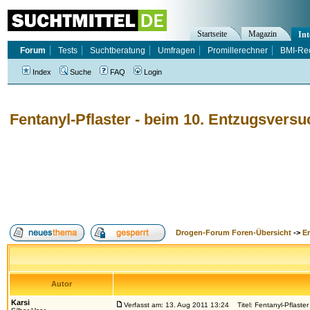
Startseite
Magazin
Int
Forum
Tests
Suchtberatung
Umfragen
Promillerechner
BMI-Re
Index
Suche
FAQ
Login
Fentanyl-Pflaster - beim 10. Entzugsvers
Drogen-Forum Foren-Übersicht
->
E
Autor
Karsi
Verfasst am: 13. Aug 2011 13:24
Titel: Fentanyl-Pflaste