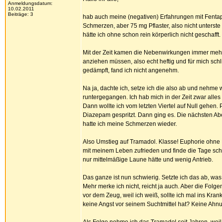
Anmeldungsdatum:
10.02.2011
Beiträge: 3
hab auch meine (negativen) Erfahrungen mit Fentapf
Schmerzen, aber 75 mg Pflaster, also nicht unters
hätte ich ohne schon rein körperlich nicht geschafft.
Mit der Zeit kamen die Nebenwirkungen immer mehr z
anziehen müssen, also echt heftig und für mich schli
gedämpft, fand ich nicht angenehm.
Na ja, dachte ich, setze ich die also ab und nehme 
runtergegangen. Ich hab mich in der Zeit zwar alles
Dann wollte ich vom letzten Viertel auf Null gehen.
Diazepam gespritzt. Dann ging es. Die nächsten 
hatte ich meine Schmerzen wieder.
Also Umstieg auf Tramadol. Klasse! Euphorie ohne 
mit meinem Leben zufrieden und finde die Tage schön
nur mittelmäßige Laune hätte und wenig Antrieb.
Das ganze ist nun schwierig. Setzte ich das ab, wa
Mehr merke ich nicht, reicht ja auch. Aber die Fol
vor dem Zeug, weil ich weiß, sollte ich mal ins Kra
keine Angst vor seinem Suchtmittel hat? Keine Ahn