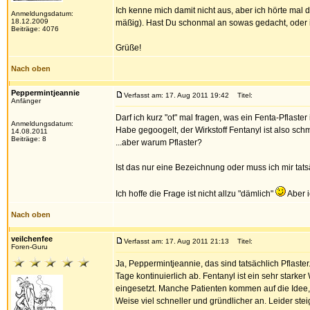
Ich kenne mich damit nicht aus, aber ich hörte mal
Anmeldungsdatum:
18.12.2009
mäßig). Hast Du schonmal an sowas gedacht, oder i
Beiträge: 4076
Grüße!
Nach oben
Peppermintjeannie
Verfasst am: 17. Aug 2011 19:42
Titel:
Anfänger
Darf ich kurz "ot" mal fragen, was ein Fenta-Pflaster 
Anmeldungsdatum:
Habe gegoogelt, der Wirkstoff Fentanyl ist also schm
14.08.2011
Beiträge: 8
...aber warum Pflaster?
Ist das nur eine Bezeichnung oder muss ich mir tatsä
Ich hoffe die Frage ist nicht allzu "dämlich"
Aber i
Nach oben
veilchenfee
Verfasst am: 17. Aug 2011 21:13
Titel:
Foren-Guru
Ja, Peppermintjeannie, das sind tatsächlich Pflast
Tage kontinuierlich ab. Fentanyl ist ein sehr starke
eingesetzt. Manche Patienten kommen auf die Idee, 
Weise viel schneller und gründlicher an. Leider ste