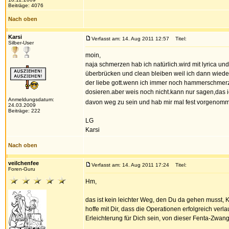
Beiträge: 4076
Nach oben
Karsi
Verfasst am: 14. Aug 2011 12:57
Titel:
Silber-User
moin,
naja schmerzen hab ich natürlich.wird mit lyrica un
überbrücken und clean bleiben weil ich dann wiede
der liebe gott.wenn ich immer noch hammerschmerze
dosieren.aber weis noch nicht.kann nur sagen,das i
Anmeldungsdatum:
davon weg zu sein und hab mir mal fest vorgenomm
24.03.2009
Beiträge: 222
LG
Karsi
Nach oben
veilchenfee
Verfasst am: 14. Aug 2011 17:24
Titel:
Foren-Guru
Hm,
das ist kein leichter Weg, den Du da gehen musst, 
hoffe mit Dir, dass die Operationen erfolgreich ver
Erleichterung für Dich sein, von dieser Fenta-Zwangs