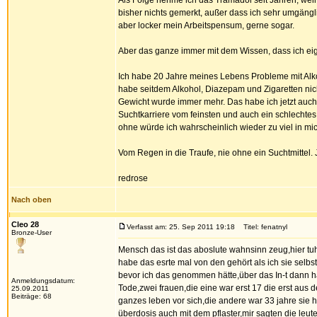
Als Folge nehme ich das Tramadol seit Jahren, wei
bisher nichts gemerkt, außer dass ich sehr umgängl
aber locker mein Arbeitspensum, gerne sogar.
Aber das ganze immer mit dem Wissen, dass ich eigen
Ich habe 20 Jahre meines Lebens Probleme mit Alko
habe seitdem Alkohol, Diazepam und Zigaretten nic
Gewicht wurde immer mehr. Das habe ich jetzt auch 
Suchtkarriere vom feinsten und auch ein schlechtes
ohne würde ich wahrscheinlich wieder zu viel in mic
Vom Regen in die Traufe, nie ohne ein Suchtmittel. 
redrose
Nach oben
Cleo 28
Verfasst am: 25. Sep 2011 19:18
Titel: fenatnyl
Bronze-User
Mensch das ist das aboslute wahnsinn zeug,hier tuh
habe das esrte mal von den gehört als ich sie selbs
bevor ich das genommen hätte,über das In-t dann ha
Anmeldungsdatum:
Tode,zwei frauen,die eine war erst 17 die erst aus d
25.09.2011
Beiträge: 68
ganzes leben vor sich,die andere war 33 jahre sie 
überdosis auch mit dem pflaster,mir sagten die leute