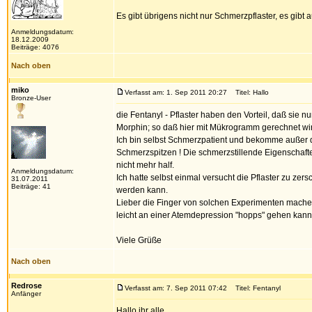
Es gibt übrigens nicht nur Schmerzpflaster, es gibt a
Anmeldungsdatum:
18.12.2009
Beiträge: 4076
Nach oben
miko
Verfasst am: 1. Sep 2011 20:27
Titel: Hallo
Bronze-User
die Fentanyl - Pflaster haben den Vorteil, daß sie 
Morphin; so daß hier mit Mükrogramm gerechnet wi
Ich bin selbst Schmerzpatient und bekomme außer 
Schmerzspitzen ! Die schmerzstillende Eigenschaften
nicht mehr half.
Anmeldungsdatum:
Ich hatte selbst einmal versucht die Pflaster zu ze
31.07.2011
Beiträge: 41
werden kann.
Lieber die Finger von solchen Experimenten machen
leicht an einer Atemdepression "hopps" gehen kann
Viele Grüße
Nach oben
Redrose
Verfasst am: 7. Sep 2011 07:42
Titel: Fentanyl
Anfänger
Hallo ihr alle,