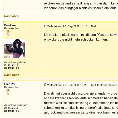
reichen würde und es hällt lang an,wo er dann keine
ich schon das bringt gar nichts,es ist auch ein teuf
Nach oben
BenZero
Verfasst am: 26. Sep 2011 14:16
Titel:
Bronze-User
Ich verstehe nicht, warum mit diesen Pflastern so w
entwickelt, die nicht mehr schlucken können.
Anmeldungsdatum:
20.02.2011
Beiträge: 65
Nach oben
Cleo 28
Verfasst am: 26. Sep 2011 18:23
Titel: fantanyl pfalster
Bronze-User
Das stimmt aber nicht ganz,das sie erfunden worde f
andere krankeheiten wo leute schmerzen haben,das
rumwirft weil sie sind schwierig zu bekommen,ich h
Anmeldungsdatum:
schmerzen zu tun,das ist pure morpfin,die leute sin
25.09.2011
Beiträge: 68
gedrückt und das von ein ganz kliner eck,hammer las