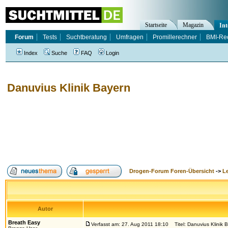
Startseite
Magazin
Int
Forum
Tests
Suchtberatung
Umfragen
Promillerechner
BMI-Re
Index
Suche
FAQ
Login
Danuvius Klinik Bayern
Drogen-Forum Foren-Übersicht
->
L
Autor
Breath Easy
Verfasst am: 27. Aug 2011 18:10
Titel: Danuvius Klinik 