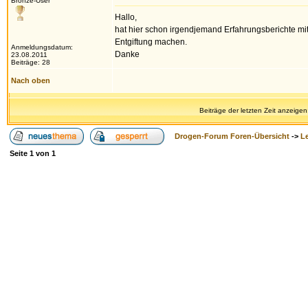
Bronze-User
Hallo,
hat hier schon irgendjemand Erfahrungsberichte mit
Entgiftung machen.
Anmeldungsdatum:
Danke
23.08.2011
Beiträge: 28
Nach oben
Beiträge der letzten Zeit anzeigen
Drogen-Forum Foren-Übersicht
->
L
Seite
1
von
1