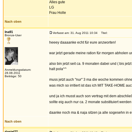
Alles gute
LG
Frau Holle
Nach oben
Ina91
Verfasst am: 31. Aug 2011 10:34
Titel:
Bronze-User
heeey daaaanke echt für eure anzworten!
war jetzt gerade meine ration für morgen abholen un
also bin jetzt seit ca. 9 monaten dabei und ( bis je
halt pola^^
Anmeldungsdatum:
28.08.2011
Beiträge: 50
muss jetzt auch "nur" 3 ma die woche kommen ohn
was mich so irritiert ist das ich MIT TAKE-HOME a
und ja ich musst auch son vertrag mit dem abschli
sollte eig auch nur ca. 2 monate substituiert werde
daanke noch ma & naja sitzen ja alle sogesehn in
Nach oben
daniel77