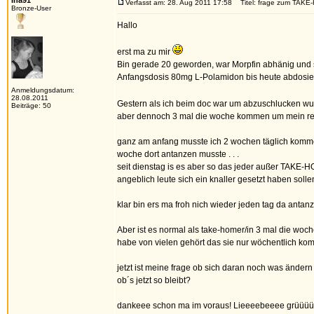
Ina91
Verfasst am: 28. Aug 2011 17:58
Titel: frage zum TAK
Bronze-User
Hallo
erst ma zu mir
Bin gerade 20 geworden, war Morpfin abhänig und 
Anfangsdosis 80mg L-Polamidon bis heute abdosier
Anmeldungsdatum:
28.08.2011
Gestern als ich beim doc war um abzuschlucken wur
Beiträge: 50
aber dennoch 3 mal die woche kommen um mein reze
ganz am anfang musste ich 2 wochen täglich komme
woche dort antanzen musste . . .
seit dienstag is es aber so das jeder außer TAKE
angeblich leute sich ein knaller gesetzt haben sollen 
klar bin ers ma froh nich wieder jeden tag da antan
Aber ist es normal als take-homer/in 3 mal die w
habe von vielen gehört das sie nur wöchentlich kom
jetzt ist meine frage ob sich daran noch was ände
ob´s jetzt so bleibt?
dankeee schon ma im voraus! Lieeeebeeee grüüü