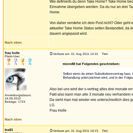
Wie definierts du denn Take Home? Take Home bede
Einnahme übergeben werden. Da du nur an drei Tage
Home.
Von daher verstehe ich dein Post nicht? Oder geht e
aktueller Take Home Status selten Bestandteil, da d
dauern angepasst wird.
Nach oben
frau holle
Verfasst am: 31. Aug 2011 14:31
Titel:
Platin-User
micro88 hat Folgendes geschrieben:
Selbst wenn du einen Substitutionsvertrag hast, 
Behandlung unterzeichnet wird, und in der Folgez
Also bei uns wird der s-vertrag alles drei monate e
Fakt-also kann man alle 3 monate neu verhandeln w
Anmeldungsdatum:
24.09.2010
Da sieht man mal wieder wie unterschiedlich dies 
Beiträge: 1723
LG
Frau Holle
Nach oben
Ina91
Verfasst am: 31. Aug 2011 19:15
Titel: