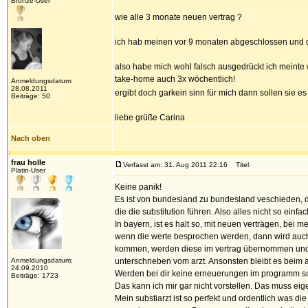
Bronze-User
wie alle 3 monate neuen vertrag ?
ich hab meinen vor 9 monaten abgeschlossen und d
also habe mich wohl falsch ausgedrückt ich meinte 
take-home auch 3x wöchentlich!
Anmeldungsdatum:
28.08.2011
ergibt doch garkein sinn für mich dann sollen sie e
Beiträge: 50
liebe grüße Carina
Nach oben
frau holle
Verfasst am: 31. Aug 2011 22:16
Titel:
Platin-User
Keine panik!
Es ist von bundesland zu bundesland veschieden, di
die die substitution führen. Also alles nicht so einfac
In bayern, ist es halt so, mit neuen verträgen, bei
wenn die werte besprochen werden, dann wird auch
kommen, werden diese im vertrag übernommen und 
Anmeldungsdatum:
unterschrieben vom arzt. Ansonsten bleibt es beim a
24.09.2010
Werden bei dir keine erneuerungen im programm sch
Beiträge: 1723
Das kann ich mir gar nicht vorstellen. Das muss eig
Mein substiarzt ist so perfekt und ordentlich was die 