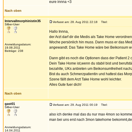
eure innna <3
Nach oben
Intervallmorphinistin35
Verfasst am: 28. Aug 2011 22:18
Titel:
Silber-User
Hallo Innna,
der Arzt darf dir die Medis als Take Home verordne
Woche persönlich hin muss. Dann muss er das Medi
Anmeldungsdatum:
angewandt. Das Take Home wäre bei Beikonsum w
19.08.2011
Beiträge: 238
Dann gibt es noch die Optionen dass der Patient 2 
Dein Take Home ist,wenn du stabil bist und berufstä
bezahlte, UKs anbieten um Beikonsumfreiheit nachzuw
Bist du auch Schmerzpatientin und hattest das Mor
Szene fällt dem Arzt Take Home wohl leichter.
Alles Gute fuer dich!
Nach oben
gast01
Verfasst am: 29. Aug 2011 00:19
Titel:
Silber-User
also ich denke mal das du nur max 4mon so kommen
man bei uns erst nach 3mon takehome bekommt,denk
Anmeldungsdatum:
14.04.2011