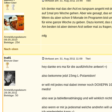
Verfasst am: 31. Aug 2011 10:46
Titel:
Silber-User
Ich denke mal das der Arzt es langsam angeht mit 
auf 1mal pro Woche gehen. Aber wie gesagt, das ent
Wenn du aber schon 9 Monate im Programm bist und s
für eine ganze Woche zu geben. Dazu kommt, das d
Am besten ist aber deinen Arzt selber mal zu fragen
mfg
Anmeldungsdatum:
08.05.2010
Beiträge: 254
Nach oben
Ina91
Verfasst am: 31. Aug 2011 11:09
Titel:
Bronze-User
hey danke ers ma für die ausführliche antwort =)
also bekomme jetzt 15mg L-Polamidon!
er will mit jedes mal dabei immer noch DOXEPIN 1
medis!
Anmeldungsdatum:
28.08.2011
Beiträge: 50
also war ja tablettenabhängig und will wirklich nic
also wenn er mir ja jedesmal welche andrehn will un
ich wiederstehn kann =)