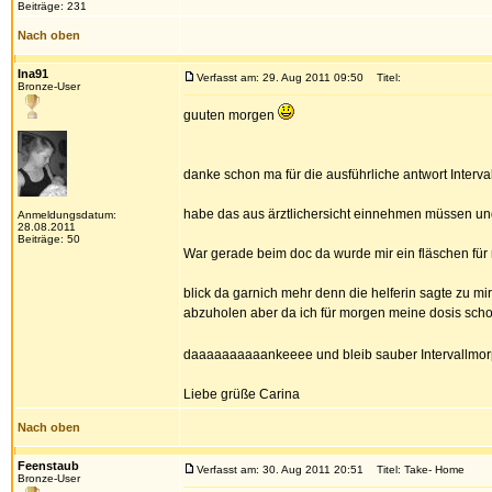
Beiträge: 231
Nach oben
Ina91
Verfasst am: 29. Aug 2011 09:50
Titel:
Bronze-User
guuten morgen
danke schon ma für die ausführliche antwort Interval
habe das aus ärztlichersicht einnehmen müssen u
Anmeldungsdatum:
28.08.2011
Beiträge: 50
War gerade beim doc da wurde mir ein fläschen f
blick da garnich mehr denn die helferin sagte zu
abzuholen aber da ich für morgen meine dosis sc
daaaaaaaaaankeeee und bleib sauber Intervallmor
Liebe grüße Carina
Nach oben
Feenstaub
Verfasst am: 30. Aug 2011 20:51
Titel: Take- Home
Bronze-User