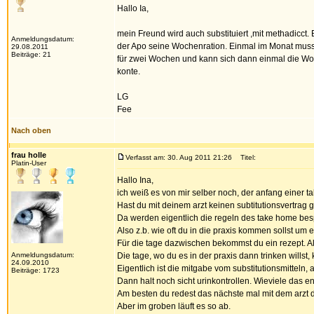
Hallo Ia,
mein Freund wird auch substituiert ,mit methadicct.
Anmeldungsdatum:
der Apo seine Wochenration. Einmal im Monat muss 
29.08.2011
Beiträge: 21
für zwei Wochen und kann sich dann einmal die Woche
konte.
LG
Fee
Nach oben
frau holle
Verfasst am: 30. Aug 2011 21:26
Titel:
Platin-User
Hallo Ina,
ich weiß es von mir selber noch, der anfang einer 
Hast du mit deinem arzt keinen subtitutionsvertrag
Da werden eigentlich die regeln des take home bes
Also z.b. wie oft du in die praxis kommen sollst um
Für die tage dazwischen bekommst du ein rezept. Also
Anmeldungsdatum:
Die tage, wo du es in der praxis dann trinken willst,
24.09.2010
Eigentlich ist die mitgabe vom substitutionsmitteln,
Beiträge: 1723
Dann halt noch sicht urinkontrollen. Wieviele das en
Am besten du redest das nächste mal mit dem arzt d
Aber im groben läuft es so ab.