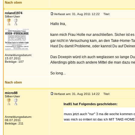
Nach oben
roland1974
Verfasst am: 31. Aug 2011 12:22
Titel:
Silber-User
Hallo Ina,
kann mich Frau Holle nur anschließen. Sicher ist es
gar nicht in Versuchung kam, an den Take-Home-
Hast Du damit Probleme, oder kannst Du auf Deiner 
Anmeldungsdatum:
Das Doxepin würd ich auch weglassen so lange Du a
15.07.2011
Beiträge: 107
Allerdings gibts auch andere Mittel die man dazu 
So long...
Nach oben
micro88
Verfasst am: 31. Aug 2011 14:22
Titel:
Silber-User
Ina91 hat Folgendes geschrieben:
muss jetzt auch "nur" 3 ma die woche kommen
Anmeldungsdatum:
was mich so irritiert ist das ich MIT TAKE-HO
08.07.2011
Beiträge: 211