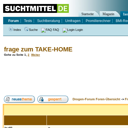
Startseite
Magazin
Int
Forum
Tests
Suchtberatung
Umfragen
Promillerechner
BMI-Re
Index
Suche
FAQ
Login
frage zum TAKE-HOME
Gehe zu Seite
1
,
2
Weiter
Drogen-Forum Foren-Übersicht
->
F
Autor