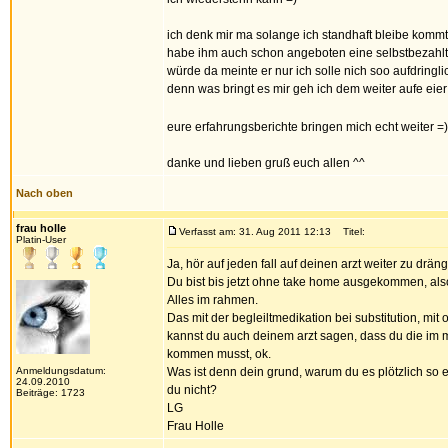
ich denk mir ma solange ich standhaft bleibe kommt
habe ihm auch schon angeboten eine selbstbezahl
würde da meinte er nur ich solle nich soo aufdringl
denn was bringt es mir geh ich dem weiter aufe eie
eure erfahrungsberichte bringen mich echt weiter 
danke und lieben gruß euch allen ^^
Nach oben
frau holle
Verfasst am: 31. Aug 2011 12:13
Titel:
Platin-User
Ja, hör auf jeden fall auf deinen arzt weiter zu drä
Du bist bis jetzt ohne take home ausgekommen, als
Alles im rahmen.
Das mit der begleiltmedikation bei substitution, mi
kannst du auch deinem arzt sagen, dass du die im mo
kommen musst, ok.
Anmeldungsdatum:
Was ist denn dein grund, warum du es plötzlich so e
24.09.2010
du nicht?
Beiträge: 1723
LG
Frau Holle