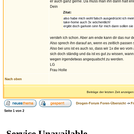
er auch ganz gerne. Da muss man ihn dann halt erin
Dein
Zitat:
also habe mich wohl falsch ausgedrückt ich mein
take-home auch 3x wöchentlich!
ergibt doch garkein sinn für mich dann sollen si
versteh ich schon. Aber am ende kann dir das nur dei
Also sprech ihn darauf an, wenn es zeitlich passen so
Also bei uns ist es auch so, dass wir 1x die wo vom
sich doch ständig und da ist es gut zu wissen, wan
wegen irgendetwas angequatscht zu werden.
LG
Frau Holle
Nach oben
Beiträge der letzten Zeit anzeigen
Drogen-Forum Foren-Übersicht
->
F
Seite
1
von
2