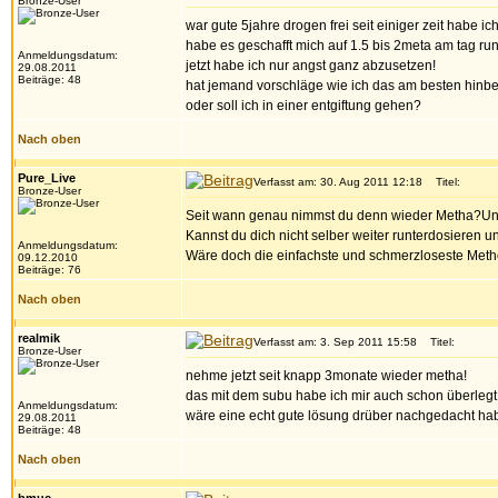
Bronze-User
war gute 5jahre drogen frei seit einiger zeit habe
habe es geschafft mich auf 1.5 bis 2meta am tag run
Anmeldungsdatum:
jetzt habe ich nur angst ganz abzusetzen!
29.08.2011
Beiträge: 48
hat jemand vorschläge wie ich das am besten hi
oder soll ich in einer entgiftung gehen?
Nach oben
Pure_Live
Verfasst am: 30. Aug 2011 12:18
Titel:
Bronze-User
Seit wann genau nimmst du denn wieder Metha?Und
Kannst du dich nicht selber weiter runterdosieren
Anmeldungsdatum:
Wäre doch die einfachste und schmerzloseste Meth
09.12.2010
Beiträge: 76
Nach oben
realmik
Verfasst am: 3. Sep 2011 15:58
Titel:
Bronze-User
nehme jetzt seit knapp 3monate wieder metha!
das mit dem subu habe ich mir auch schon überlegt
Anmeldungsdatum:
wäre eine echt gute lösung drüber nachgedacht ha
29.08.2011
Beiträge: 48
Nach oben