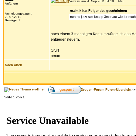
bmuc
Verfasst am: 4. Sep 2011 04:10
Titel:
Anfänger
realmik hat Folgendes geschrieben:
Anmeldungsdatum:
nehme jetzt seit knapp 3monate wieder meth
28.07.2011
Beiträge: 7
nach einem 3-monatigen Konsum würde ich das Metha
entgegensteuern.
Gruß
bmuc
Nach oben
Drogen-Forum Foren-Übersicht
-
Seite
1
von
1