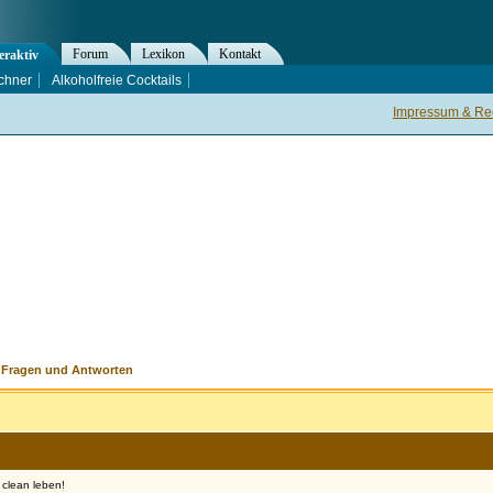
Forum
Lexikon
Kontakt
eraktiv
chner
Alkoholfreie Cocktails
Impressum & Rec
>
Fragen und Antworten
Nachricht
 clean leben!