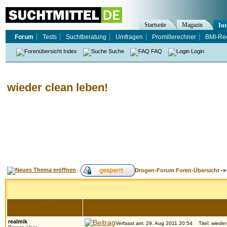
Startseite
Magazin
Int
Forum
Tests
Suchtberatung
Umfragen
Promillerechner
BMI-Re
Index
Suche
FAQ
Login
wieder clean leben!
Drogen-Forum Foren-Übersicht
-
Autor
realmik
Verfasst am: 29. Aug 2011 20:54
Titel: wieder