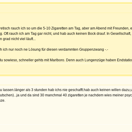
heoretisch rauch ich so um die 5-10 Zigaretten am Tag, aber am Abend mit Freunden,
. Oft rauch ich am Tag gar nicht, und hab auch keinen Bock drauf. In Gesellschaft,
rad nicht viel läuft...
rauch ich nur noch ne Lösung für diesen verdammten Gruppenzwang -.-
du sowieso, schneller gehts mit Marlboro. Denn auch Lungenzüge haben Endstati
u lassen.länger als 3 stunden hab ichs nie geschafft.hab auch keinen willen daz
schen)...ja und da sind 30 manchmal 40 zigaretten je nachdem wies meiner psyche
uze.