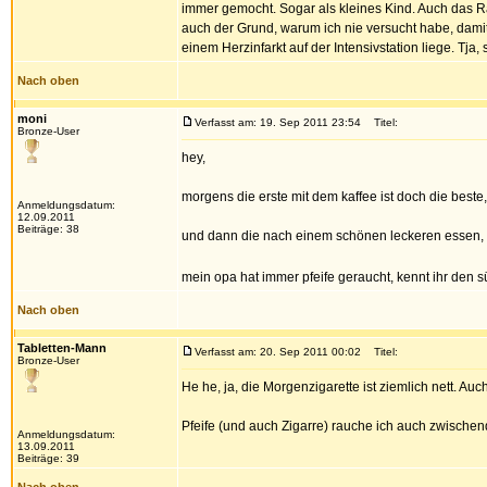
immer gemocht. Sogar als kleines Kind. Auch das R
auch der Grund, warum ich nie versucht habe, damit 
einem Herzinfarkt auf der Intensivstation liege. Tja,
Nach oben
moni
Verfasst am: 19. Sep 2011 23:54
Titel:
Bronze-User
hey,
morgens die erste mit dem kaffee ist doch die beste
Anmeldungsdatum:
12.09.2011
Beiträge: 38
und dann die nach einem schönen leckeren essen, di
mein opa hat immer pfeife geraucht, kennt ihr den 
Nach oben
Tabletten-Mann
Verfasst am: 20. Sep 2011 00:02
Titel:
Bronze-User
He he, ja, die Morgenzigarette ist ziemlich nett. Au
Pfeife (und auch Zigarre) rauche ich auch zwischen
Anmeldungsdatum:
13.09.2011
Beiträge: 39