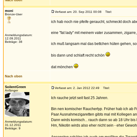
Nach oben
moni
Verfasst am: 20. Sep 2011 00:08
Titel:
Bronze-User
ich hab noch nie pfeife geraucht, schmeckt doch abe
eine "fat lady" mit meinem vater zusammen, zigarre, a
Anmeldungsdatum:
12.09.2011
Beiträge: 38
ich muß langsam mal das bettchen hüten gehen, son
bis dann und schlaft recht schön
dat mönchen
Nach oben
SoilentGreen
Verfasst am: 2. Jan 2012 22:49
Titel:
Anfänger
Ich rauche jetzt seit fast 25 Jahren.
Bin nen komischer Rauchertyp. Früher hab ich ab Fr
Paar Ausnahmezigaretten gibts mal mit Kollegen an d
Dann wirds komisch... rauch dann so ab 18 Uhr bis B
Anmeldungsdatum:
31.12.2011
Hm, Nikotin wirds also eher nicht sein - eher Gew
Beiträge: 9