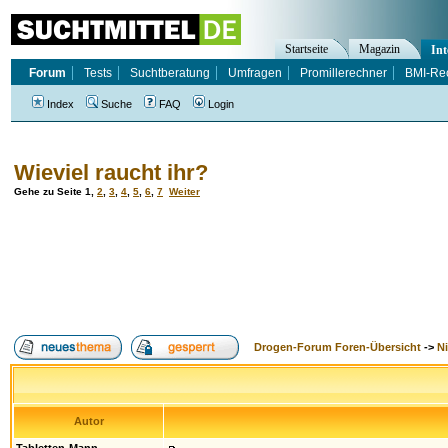
Startseite
Magazin
Int
Forum
Tests
Suchtberatung
Umfragen
Promillerechner
BMI-Re
Index
Suche
FAQ
Login
Wieviel raucht ihr?
Gehe zu Seite
1
,
2
,
3
,
4
,
5
,
6
,
7
Weiter
Drogen-Forum Foren-Übersicht
->
N
Autor