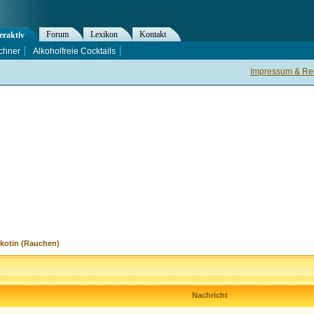
Forum
Lexikon
Kontakt
eraktiv
chner
Alkoholfreie Cocktails
Impressum & Rec
ikotin (Rauchen)
Nachricht