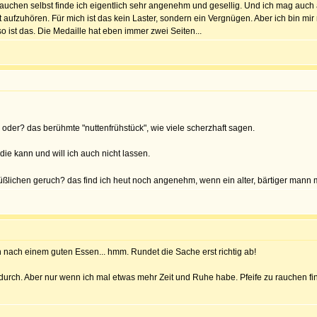
auchen selbst finde ich eigentlich sehr angenehm und gesellig. Und ich mag auch 
aufzuhören. Für mich ist das kein Laster, sondern ein Vergnügen. Aber ich bin mir 
 so ist das. Die Medaille hat eben immer zwei Seiten...
, oder? das berühmte "nuttenfrühstück", wie viele scherzhaft sagen.
e kann und will ich auch nicht lassen.
süßlichen geruch? das find ich heut noch angenehm, wenn ein alter, bärtiger mann m
ch nach einem guten Essen... hmm. Rundet die Sache erst richtig ab!
durch. Aber nur wenn ich mal etwas mehr Zeit und Ruhe habe. Pfeife zu rauchen fi