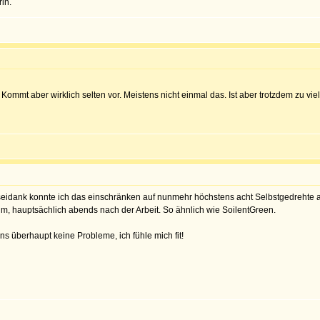
in.
ommt aber wirklich selten vor. Meistens nicht einmal das. Ist aber trotzdem zu viel
ottseidank konnte ich das einschränken auf nunmehr höchstens acht Selbstgedrehte
im, hauptsächlich abends nach der Arbeit. So ähnlich wie SoilentGreen.
s überhaupt keine Probleme, ich fühle mich fit!