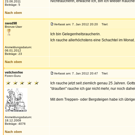
Nichtraucherin, erwache ich, bin ich wieder Raucher
23.06.2011
Beiträge: 5
Nach oben
swed98
Verfasst am: 7. Jan 2012 20:20
Titel:
Bronze-User
Ich bin Gelegenheitsraucherin.
Ich rauche allerhöchstens eine Schachtel im Monat. K
Anmeldungsdatum:
06.01.2012
Beiträge: 23
Nach oben
veilchenfee
Verfasst am: 7. Jan 2012 20:47
Titel:
Foren-Guru
Ich rauche jetzt seit ziemlich genau 25 Jahren. G
"draußen" rauche ich gar nicht mehr, nur noch dahe
Mit dem Treppen- oder Bergsteigen habe ich übrigen
Anmeldungsdatum:
18.12.2009
Beiträge: 4076
Nach oben