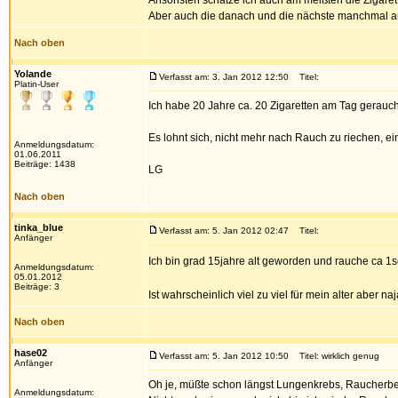
Ansonsten schätze ich auch am meißten die Zigare
Aber auch die danach und die nächste manchmal au
Nach oben
Yolande
Verfasst am: 3. Jan 2012 12:50
Titel:
Platin-User
Ich habe 20 Jahre ca. 20 Zigaretten am Tag gerauc
Es lohnt sich, nicht mehr nach Rauch zu riechen, 
Anmeldungsdatum:
01.06.2011
Beiträge: 1438
LG
Nach oben
tinka_blue
Verfasst am: 5. Jan 2012 02:47
Titel:
Anfänger
Ich bin grad 15jahre alt geworden und rauche ca 1
Anmeldungsdatum:
05.01.2012
Beiträge: 3
Ist wahrscheinlich viel zu viel für mein alter aber na
Nach oben
hase02
Verfasst am: 5. Jan 2012 10:50
Titel: wirklich genug
Anfänger
Oh je, müßte schon längst Lungenkrebs, Raucherbei
Anmeldungsdatum: