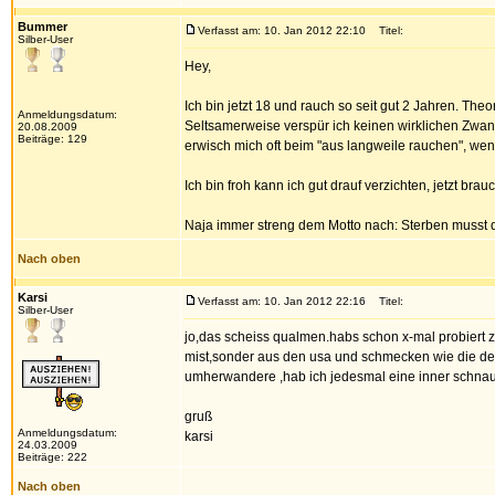
Bummer
Verfasst am: 10. Jan 2012 22:10
Titel:
Silber-User
Hey,
Ich bin jetzt 18 und rauch so seit gut 2 Jahren. T
Anmeldungsdatum:
Seltsamerweise verspür ich keinen wirklichen Zwang
20.08.2009
Beiträge: 129
erwisch mich oft beim "aus langweile rauchen", wenn g
Ich bin froh kann ich gut drauf verzichten, jetzt b
Naja immer streng dem Motto nach: Sterben musst 
Nach oben
Karsi
Verfasst am: 10. Jan 2012 22:16
Titel:
Silber-User
jo,das scheiss qualmen.habs schon x-mal probiert z
mist,sonder aus den usa und schmecken wie die deut
umherwandere ,hab ich jedesmal eine inner schna
gruß
Anmeldungsdatum:
karsi
24.03.2009
Beiträge: 222
Nach oben