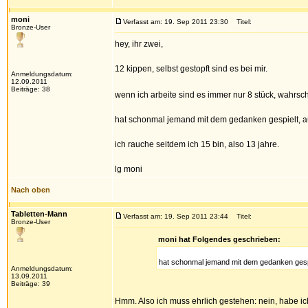
moni
Verfasst am: 19. Sep 2011 23:30
Titel:
Bronze-User
hey, ihr zwei,
12 kippen, selbst gestopft sind es bei mir.
Anmeldungsdatum:
12.09.2011
Beiträge: 38
wenn ich arbeite sind es immer nur 8 stück, wahrsche
hat schonmal jemand mit dem gedanken gespielt, a
ich rauche seitdem ich 15 bin, also 13 jahre.
lg moni
Nach oben
Tabletten-Mann
Verfasst am: 19. Sep 2011 23:44
Titel:
Bronze-User
moni hat Folgendes geschrieben:
hat schonmal jemand mit dem gedanken gespi
Anmeldungsdatum:
13.09.2011
Beiträge: 39
Hmm. Also ich muss ehrlich gestehen: nein, habe ic