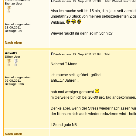
Tabletten-Mann
Verfasst am: 19. Sep 2011 22:38
Titel: Wieviel raucht ih
Bronze-User
Also ich rauche seit ich 15 bin, d. h. jetzt seit zi
ungefähr 20 Stück von meinen selbstgedrehten Zigar
Wildsau.
Anmeldungsdatum:
13.09.2011
Beiträge: 39
Wieviel raucht ihr denn so im Schnitt?
Nach oben
Anka83
Verfasst am: 19. Sep 2011 23:04
Titel:
Silber-User
Nabend T-Mann...
ich rauche seit...grübel...grübel...
Anmeldungsdatum:
ahh...17 Jahren...
06.08.2011
Beiträge: 256
hab mal weniger geraucht
mittlerweile bin ich bei 20-30 pro/Tag angekommen.
Denke aber, wenn der Stress wieder nachlassen wir
der Konsum sich auch wieder reduzieren wird...hoffe
LG und gute N8
Nach oben