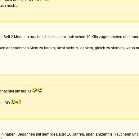
tte nach nem guten Essen.
ch noch...
ht. Seit 2 Monaten rauche ich nicht mehr, hab schon 10 Kilo zugenommen und enorm
einen angenehmen Atem zu haben, nicht mehr zu denken, gleich zu sterben, wenn ma
schachtel am tag ;D
ja. ;DD
n haben. Begonnen mit dem Idealalter 16 Jahren, über jahrzehnte Raucherin und di