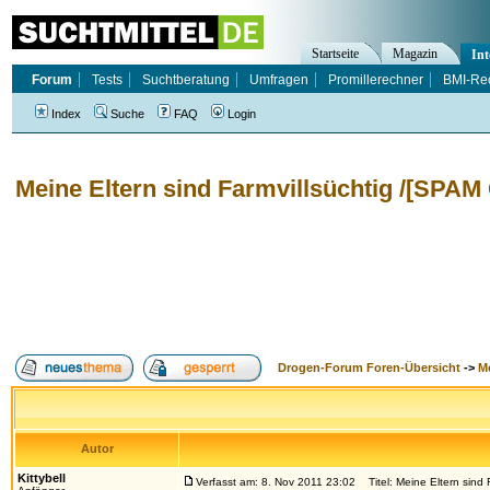
Startseite
Magazin
Int
Forum
Tests
Suchtberatung
Umfragen
Promillerechner
BMI-Re
Index
Suche
FAQ
Login
Meine Eltern sind Farmvillsüchtig /[SPA
Drogen-Forum Foren-Übersicht
->
M
Autor
Kittybell
Verfasst am: 8. Nov 2011 23:02
Titel: Meine Eltern sind 