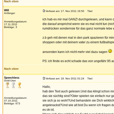
Nach oben
Will
Verfasst am: 17. Nov 2011 16:50
Titel:
Anfänger
ich hab es mir mal GANZ! durchgelesen, und kann dir
Anmeldungsdatum:
die darauf ansprichst wenn sie es mal nicht tun (ni
17.11.2011
Beiträge: 3
rumdrücken sondernsie für das ganz normale lebe w
z.b geh mit denen mal in den park spazieren für mind
shoppen oder mit deinem vater zu einem fußballspie
ansonsten kann ich nicht mehr viel dazu sagen
PS: ich finde es echt schade das von ungefähr 95 au
Nach oben
Speechless
Verfasst am: 18. Nov 2011 01:24
Titel:
Gold-User
Hallo,
hab den Text auch gelesen.Und das klingt schon mi
das sie süchtig sind?Oder spielen sie einfach nur 
Anmeldungsdatum:
sie sich ja so wohl?Und behandeln sie Dich wirklic
07.10.2011
Beiträge: 673
angeknackst?Und wie alt bist Du wenn ich fragen 
es ok ist.