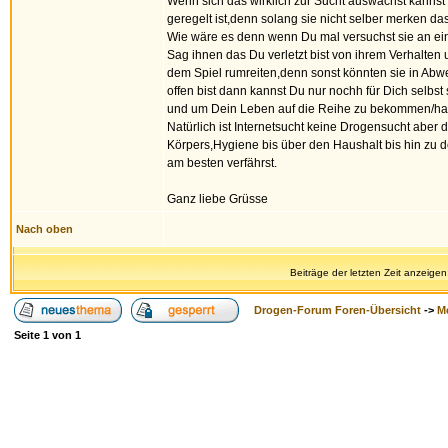
Wenn sich das wirklich zur Sucht auswächst kannst D
geregelt ist,denn solang sie nicht selber merken das
Wie wäre es denn wenn Du mal versuchst sie an ei
Sag ihnen das Du verletzt bist von ihrem Verhalten 
dem Spiel rumreiten,denn sonst könnten sie in Abw
offen bist dann kannst Du nur nochh für Dich selbst
und um Dein Leben auf die Reihe zu bekommen/hal
Natürlich ist Internetsucht keine Drogensucht abe
Körpers,Hygiene bis über den Haushalt bis hin zu
am besten verfährst.
Ganz liebe Grüsse
Nach oben
Beiträge der letzten Zeit anzeigen
Drogen-Forum Foren-Übersicht
->
M
Seite
1
von
1