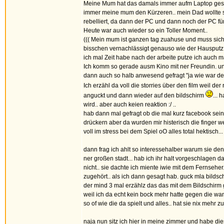
Meine Mum hat das damals immer aufm Laptop gespi
immer meine mum den Kürzeren.. mein Dad wollte s
rebelliert, da dann der PC und dann noch der PC für
Heute war auch wieder so ein Toller Moment..
((( Mein mum ist ganzen tag zuahuse und muss sich
bisschen vernachlässigt genauso wie der Hausputz.
ich mal Zeit habe nach der arbeite putze ich auch 
Ich komm so gerade ausm Kino mit ner Freundin. un
dann auch so halb anwesend gefragt "ja wie war den
Ich erzähl da voll die storries über den film weil der
anguckt und dann wieder auf den bildschirm
... 
wird.. aber auch keien reaktion :/ ..
hab dann mal gefragt ob die mal kurz facebook sein 
drückern aber da wurden mir histerisch die finger we
voll im stress bei dem Spiel oO alles total hektisch..
dann frag ich ahlt so interessehalber warum sie den ni
ner großen stadt... hab ich ihr halt vorgeschlagen d
nicht.. sie dachte ich miente iwie mit dem Fernseher.
zugehört.. als ich dann gesagt hab. guck mla bilds
der mind 3 mal erzählz das das mit dem Bildschirm ge
weil ich da echt kein bock mehr hatte gegen die wa
so of wie die da spielt und alles.. hat sie nix mehr z
naja nun sitz ich hier in meine zimmer und habe d