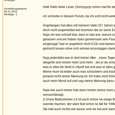
Anfänger
Halli Hallo liebe Leser, (Sorryyyyyy schon mal fü
Anmeldungsdatum:
08.11.2011
Beiträge: 1
ich schreibe in diesem Forum, da ich echt nicht wei
Angefangen hat alles mit meinem Vater (57 Jahre) al
doch nicht angemeldet wie kommen die an seine Ema
Naja mir war schnell klar, dass er das war. warum s
gelassen und wir haben dann gemeinsam sein Faceboo
eingeloggt "war er angeblich nicht O.O)! und kame
gelöscht lassen ohne sich einmal einzuloggen damit d
Naja jedenfalls war er dort immer öfter .. eines Ta
steigerte sich immer mehr und mehr... bis er da schon
was er alles für Geld in cityvill hat und was er alle
Meine mum ist leider auch was schüchtern und trau
jemand nicht seiner Meinung ist. Ich habe mich früh
auch mein Mund auf und sag meine Meinung dazu au
Naja wie auch immer hab dann immer meine mum gef
vernachlässigt..
(( Unser Badezimmer z.b ist auch schon ne ewige Ba
zuende machen. der wäre fast schon so fall für "Hil
SIe hält auch nichts viel davon und sie hat sich dan