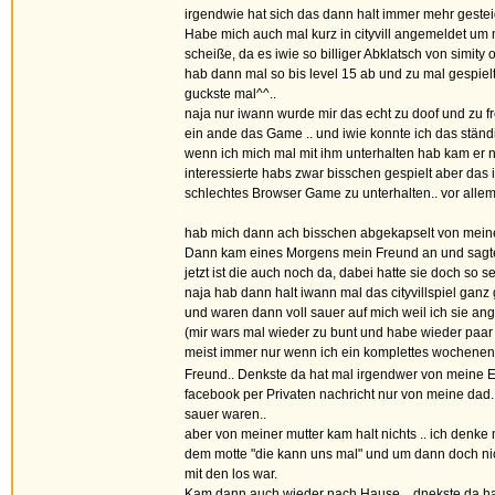
irgendwie hat sich das dann halt immer mehr gesteige
Habe mich auch mal kurz in cityvill angemeldet um m
scheiße, da es iwie so billiger Abklatsch von simity o
hab dann mal so bis level 15 ab und zu mal gespielt
guckste mal^^..
naja nur iwann wurde mir das echt zu doof und zu f
ein ande das Game .. und iwie konnte ich das ständ
wenn ich mich mal mit ihm unterhalten hab kam er n
interessierte habs zwar bisschen gespielt aber das 
schlechtes Browser Game zu unterhalten.. vor allem
hab mich dann ach bisschen abgekapselt von mein
Dann kam eines Morgens mein Freund an und sagte zu
jetzt ist die auch noch da, dabei hatte sie doch so
naja hab dann halt iwann mal das cityvillspiel ganz 
und waren dann voll sauer auf mich weil ich sie an
(mir wars mal wieder zu bunt und habe wieder paar
meist immer nur wenn ich ein komplettes wochenende
Freund.. Denkste da hat mal irgendwer von meine El
facebook per Privaten nachricht nur von meine dad.
sauer waren..
aber von meiner mutter kam halt nichts .. ich denke
dem motte "die kann uns mal" und um dann doch nic
mit den los war.
Kam dann auch wieder nach Hause .. dnekste da hat 