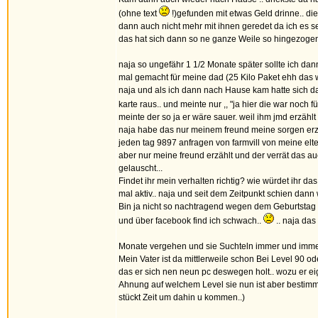
(ohne text
!)gefunden mit etwas Geld drinne.. die
dann auch nicht mehr mit ihnen geredet da ich es s
das hat sich dann so ne ganze Weile so hingezogen.
naja so ungefähr 1 1/2 Monate später sollte ich da
mal gemacht für meine dad (25 Kilo Paket ehh das 
naja und als ich dann nach Hause kam hatte sich d
karte raus.. und meinte nur ,, "ja hier die war noch f
meinte der so ja er wäre sauer. weil ihm jmd erzählt
naja habe das nur meinem freund meine sorgen erzäh
jeden tag 9897 anfragen von farmvill von meine elte
aber nur meine freund erzählt und der verrät das au
gelauscht...
Findet ihr mein verhalten richtig? wie würdet ihr da
mal aktiv.. naja und seit dem Zeitpunkt schien dann 
Bin ja nicht so nachtragend wegen dem Geburtstag ..
und über facebook find ich schwach..
.. naja das
Monate vergehen und sie Suchteln immer und immer
Mein Vater ist da mittlerweile schon Bei Level 90 od
das er sich nen neun pc deswegen holt.. wozu er eig
Ahnung auf welchem Level sie nun ist aber bestimmt a
stückt Zeit um dahin u kommen..)