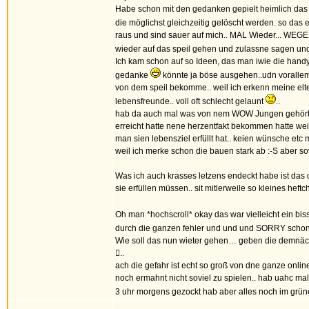
Habe schon mit den gedanken gepielt heimlich das 
die möglichst gleichzeitig gelöscht werden. so das
raus und sind sauer auf mich.. MAL Wieder... WEGE
wieder auf das speil gehen und zulassne sagen und
Ich kam schon auf so Ideen, das man iwie die handyr
gedanke
könnte ja böse ausgehen..udn vorallem i
von dem speil bekomme.. weil ich erkenn meine elter
lebensfreunde.. voll oft schlecht gelaunt
..
hab da auch mal was von nem WOW Jungen gehört der
erreicht hatte nene herzentfakt bekommen hatte weil
man sien lebensziel erfüllt hat.. keien wünsche etc
weil ich merke schon die bauen stark ab :-S aber sov
Was ich auch krasses letzens endeckt habe ist das di
sie erfüllen müssen.. sit mitlerweile so kleines heftc
Oh man *hochscroll* okay das war vielleicht ein bi
durch die ganzen fehler und und und SORRY sch
Wie soll das nun wieter gehen… geben die demnächst
..
ach die gefahr ist echt so groß von dne ganze online
noch ermahnt nicht soviel zu spielen.. hab uahc mal
3 uhr morgens gezockt hab aber alles noch im grüne