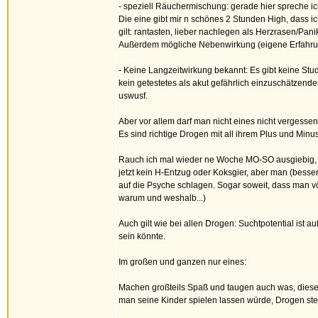
- speziell Räuchermischung: gerade hier spreche ic
Die eine gibt mir n schönes 2 Stunden High, dass i
gilt: rantasten, lieber nachlegen als Herzrasen/Pani
Außerdem mögliche Nebenwirkung (eigene Erfahrung
- Keine Langzeitwirkung bekannt: Es gibt keine Stu
kein getestetes als akut gefährlich einzuschätzend
uswusf.
Aber vor allem darf man nicht eines nicht vergessen
Es sind richtige Drogen mit all ihrem Plus und Minus
Rauch ich mal wieder ne Woche MO-SO ausgiebig, d
jetzt kein H-Entzug oder Koksgier, aber man (bess
auf die Psyche schlagen. Sogar soweit, dass man vö
warum und weshalb...)
Auch gilt wie bei allen Drogen: Suchtpotential ist a
sein könnte.
Im großen und ganzen nur eines:
Machen großteils Spaß und taugen auch was, diese R
man seine Kinder spielen lassen würde, Drogen st