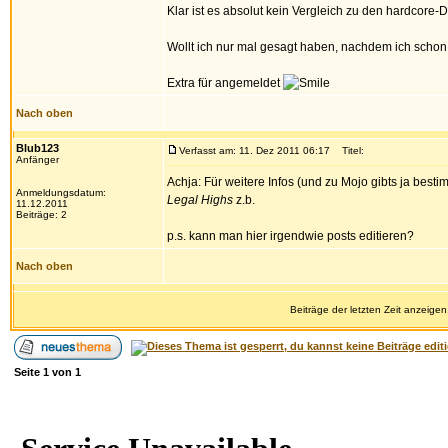
Klar ist es absolut kein Vergleich zu den hardcore-
Wollt ich nur mal gesagt haben, nachdem ich schon 
Extra für angemeldet
Nach oben
Blub123
Verfasst am: 11. Dez 2011 06:17
Titel:
Anfänger
Achja: Für weitere Infos (und zu Mojo gibts ja bes
Anmeldungsdatum:
Legal Highs
z.b.
11.12.2011
Beiträge: 2
p.s. kann man hier irgendwie posts editieren?
Nach oben
Beiträge der letzten Zeit anzeigen
Seite
1
von
1