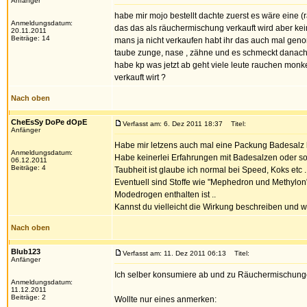
Anfänger
habe mir mojo bestellt dachte zuerst es wäre eine 
Anmeldungsdatum:
das das als räuchermischung verkauft wird aber keine
20.11.2011
Beiträge: 14
mans ja nicht verkaufen habt ihr das auch mal ge
taube zunge, nase , zähne und es schmeckt danach w
habe kp was jetzt ab geht viele leute rauchen monkee
verkauft wirt ?
Nach oben
CheEsSy DoPe dOpE
Verfasst am: 6. Dez 2011 18:37
Titel:
Anfänger
Habe mir letzens auch mal eine Packung Badesalz b
Anmeldungsdatum:
Habe keinerlei Erfahrungen mit Badesalzen oder s
06.12.2011
Beiträge: 4
Taubheit ist glaube ich normal bei Speed, Koks etc .
Eventuell sind Stoffe wie "Mephedron und Methylon
Modedrogen enthalten ist ..
Kannst du vielleicht die Wirkung beschreiben und 
Nach oben
Blub123
Verfasst am: 11. Dez 2011 06:13
Titel:
Anfänger
Ich selber konsumiere ab und zu Räuchermischunge
Anmeldungsdatum:
11.12.2011
Beiträge: 2
Wollte nur eines anmerken: