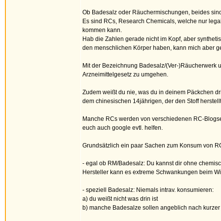
Ob Badesalz oder Räuchermischungen, beides sind 
Es sind RCs, Research Chemicals, welche nur legal 
kommen kann.
Hab die Zahlen gerade nicht im Kopf, aber synthet
den menschlichen Körper haben, kann mich aber ge
Mit der Bezeichnung Badesalz/(Ver-)Räucherwerk un
Arzneimittelgesetz zu umgehen.
Zudem weißt du nie, was du in deinem Päckchen drin 
dem chinesischen 14jährigen, der den Stoff herstell
Manche RCs werden von verschiedenen RC-Blogseite
euch auch google evtl. helfen.
Grundsätzlich ein paar Sachen zum Konsum von RCs
- egal ob RM/Badesalz: Du kannst dir ohne chemisch
Hersteller kann es extreme Schwankungen beim Wir
- speziell Badesalz: Niemals intrav. konsumieren:
a) du weißt nicht was drin ist
b) manche Badesalze sollen angeblich nach kurzer Z