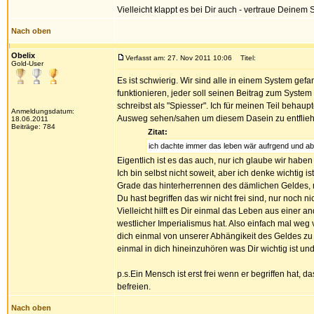
Vielleicht klappt es bei Dir auch - vertraue Deinem
Nach oben
Obelix
Verfasst am: 27. Nov 2011 10:06
Titel:
Gold-User
Es ist schwierig. Wir sind alle in einem System gefa
funktionieren, jeder soll seinen Beitrag zum System 
schreibst als "Spiesser". Ich für meinen Teil behau
Anmeldungsdatum:
Ausweg sehen/sahen um diesem Dasein zu entflie
18.06.2011
Beiträge: 784
Zitat:
ich dachte immer das leben wär aufrgend und ab
Eigentlich ist es das auch, nur ich glaube wir habe
Ich bin selbst nicht soweit, aber ich denke wichtig 
Grade das hinterherrennen des dämlichen Geldes, ma
Du hast begriffen das wir nicht frei sind, nur noch ni
Vielleicht hilft es Dir einmal das Leben aus einer 
westlicher Imperialismus hat. Also einfach mal we
dich einmal von unserer Abhängikeit des Geldes zu l
einmal in dich hineinzuhören was Dir wichtig ist und
p.s.Ein Mensch ist erst frei wenn er begriffen hat,
befreien.
Nach oben