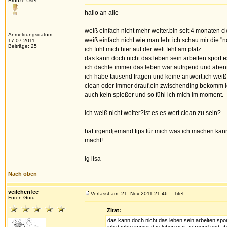
Bronze-User
hallo an alle
weiß einfach nicht mehr weiter.bin seit 4 monaten 
Anmeldungsdatum:
weiß einfach nicht wie man lebt.ich schau mir die 
17.07.2011
Beiträge: 25
ich fühl mich hier auf der welt fehl am platz.
das kann doch nicht das leben sein.arbeiten.sport.e
ich dachte immer das leben wär aufrgend und aben
ich habe tausend fragen und keine antwort.ich weiß
clean oder immer drauf.ein zwischending bekomm ich 
auch kein spießer und so fühl ich mich im moment.
ich weiß nicht weiter?ist es es wert clean zu sein?
hat irgendjemand tips für mich was ich machen kan
macht!
lg lisa
Nach oben
veilchenfee
Verfasst am: 21. Nov 2011 21:46
Titel:
Foren-Guru
Zitat:
das kann doch nicht das leben sein.arbeiten.spo