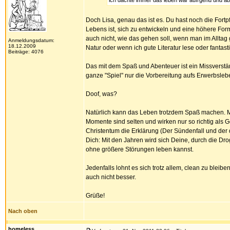
ich dachte immer das leben wär aufrgend und ab
Doch Lisa, genau das ist es. Du hast noch die For
Lebens ist, sich zu entwickeln und eine höhere Form
auch nicht, wie das gehen soll, wenn man im Alltag
Anmeldungsdatum:
18.12.2009
Natur oder wenn ich gute Literatur lese oder fantasti
Beiträge: 4076
Das mit dem Spaß und Abenteuer ist ein Missverstä
ganze "Spiel" nur die Vorbereitung aufs Erwerbsleb
Doof, was?
Natürlich kann das Leben trotzdem Spaß machen. 
Momente sind selten und wirken nur so richtig als 
Christentum die Erklärung (Der Sündenfall und der 
Dich: Mit den Jahren wird sich Deine, durch die D
ohne größere Störungen leben kannst.
Jedenfalls lohnt es sich trotz allem, clean zu blei
auch nicht besser.
Grüße!
Nach oben
homeless