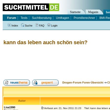
Startseite
Magazin
Int
Forum
Tests
Suchtberatung
Umfragen
Promillerechner
BMI-Re
Index
Suche
FAQ
Login
kann das leben auch schön sein?
Drogen-Forum Foren-Übersicht
->
Cl
Autor
Lisa1990
Verfasst am: 21. Nov 2011 21:23
Titel: kann das leben 