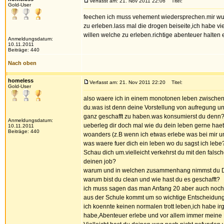
Verfasst am: 21. Nov 2011 22:06
Titel:
Gold-User
feechen ich muss vehement wiedersprechen.mir wurd
zu erleben.lass mal die drogen beiseite,ich habe v
willen welche zu erleben.richtige abenteuer halten 
Anmeldungsdatum:
10.11.2011
Beiträge: 440
Nach oben
homeless
Verfasst am: 21. Nov 2011 22:20
Titel:
Gold-User
also waere ich in einem monotonen leben zwischen
du.was ist denn deine Vorstellung von aufregung u
ganz geschafft zu haben.was konsumierst du denn
Anmeldungsdatum:
ueberleg dir doch mal wie du dein leben gerne haett
10.11.2011
Beiträge: 440
woanders (z.B wenn ich etwas erlebe was bei mir unt
was waere fuer dich ein leben wo du sagst ich lebe
Schau dich um.vielleicht verkehrst du mit den falsc
deinen job?
warum und in welchen zusammenhang nimmst du Dr
warum bist du clean und wie hast du es geschafft?
ich muss sagen das man Anfang 20 aber auch noch 
aus der Schule kommt um so wichtige Entscheidungen
ich koennte keinen normalen trott leben,ich habe i
habe,Abenteuer erlebe und vor allem immer meine