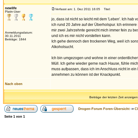
newlife
Verfasst am: 1. Dez 2011 16:05
Titel:
Platin-User
jo, dass ist nicht so leicht mit dem 'Leben'. Ich hab
ich rund 20 Jahre auf der Überholspur. Ich erinnere
mir zwei Jahrzehnte gereicht mich immer fein zu besa
Anmeldungsdatum:
und ich es mir nicht vorstellen kann.
30.11.2011
Beiträge: 1844
Ich gehe dennoch den trockenen Weg, weil ich sonst 
Alkoholsucht.
Ich bin umgezogen und wohne in einer ordentlichen G
Müll. Ich gehe wieder gerne nach Hause, fühle mich 
muss aufpassen, dass ich im Anschluss nicht in ein 
annehmen zu können ist der Knackpunkt.
Nach oben
Beiträge der letzten Zeit anzeigen
Drogen-Forum Foren-Übersicht
->
Cl
Seite
1
von
1