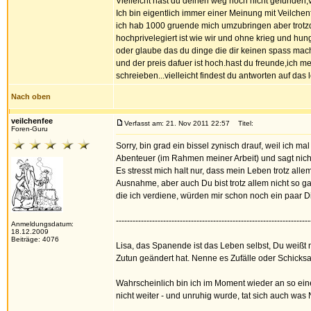
Vielleicht hast du deinen weg noch nicht gefunden,vi
Ich bin eigentlich immer einer Meinung mit Veilchenfe
ich hab 1000 gruende mich umzubringen aber trotzd
hochprivelegiert ist wie wir und ohne krieg und hung
oder glaube das du dinge die dir keinen spass ma
und der preis dafuer ist hoch.hast du freunde,ich m
schreieben...vielleicht findest du antworten auf das
Nach oben
veilchenfee
Verfasst am: 21. Nov 2011 22:57
Titel:
Foren-Guru
Sorry, bin grad ein bissel zynisch drauf, weil ich m
Abenteuer (im Rahmen meiner Arbeit) und sagt nich
Es stresst mich halt nur, dass mein Leben trotz all
Ausnahme, aber auch Du bist trotz allem nicht so ga
die ich verdiene, würden mir schon noch ein paar D
----------------------------------------------------------------------
Anmeldungsdatum:
18.12.2009
Beiträge: 4076
Lisa, das Spanende ist das Leben selbst, Du weißt 
Zutun geändert hat. Nenne es Zufälle oder Schicks
Wahrscheinlich bin ich im Moment wieder an so ein
nicht weiter - und unruhig wurde, tat sich auch was 