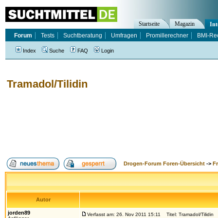
Startseite
Magazin
Int
Forum
Tests
Suchtberatung
Umfragen
Promillerechner
BMI-Re
Index
Suche
FAQ
Login
Tramadol/Tilidin
Drogen-Forum Foren-Übersicht
->
F
Autor
jorden89
Verfasst am: 26. Nov 2011 15:11
Titel: Tramadol/Tilidin