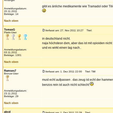
Anfänger
gibt es änliche medikamente wie Tramadol oder Tilid
Anmeldungsdatum:
20.11.2011
Beiträge: 14
Nach oben
TomasG
Verfasst am: 27. Nov 2011 10:27
Titel:
Platin-User
in deutschland nicht.
naja höchstesn dxm, aber das ist mit opioiden nicht 
und es wirkt einen tag nach..
Anmeldungsdatum:
03.11.2011
Beiträge: 1301
Nach oben
Ramses7
Verfasst am: 1. Dez 2011 22:00
Titel: Tilli!
Bronze-User
must echt aufpassen . das zeug ist echt der hammer 
benzos rein ist auch nicht schlecht
Anmeldungsdatum:
23.11.2011
Beiträge: 29
Nach oben
abcd
Verfasst am: 1. Dez 2011 22:29
Titel: