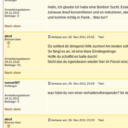
Anfänger
Hallo, ich glaube ich habe eine Bonbon Sucht. Ess
Anmeldungsdatum:
zuhause drauf konzentrieren und es reduzieren, abe
29.11.2011
Beiträge: 5
und komme richtig in Panik... Was tun?
Nach oben
abcd
Verfasst am: 29. Nov 2011 23:02
Titel:
Bronze-User
Du solltest dir dringend Hilfe suchen! Am besten so
So fängt es an, ist eine klare Einstiegsdroge.
Hoffe du schaffst es halte durch!
Anmeldungsdatum:
Nicht das du irgendwann wieder hier im Forum ersche
26.01.2011
Beiträge: 51
Nach oben
runner007
Verfasst am: 29. Nov 2011 23:05
Titel:
Anfänger
was hälst du von einer verhaltenstherapeutin? für 
Anmeldungsdatum:
29.11.2011
Beiträge: 5
Nach oben
abcd
Verfasst am: 29. Nov 2011 23:25
Titel:
Bronze-User