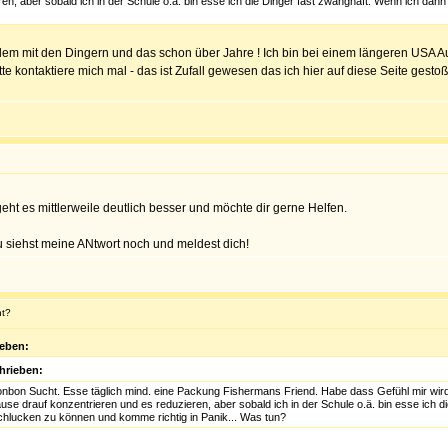
en, aber sobald ich in der Schule o.ä. bin esse ich die Dinger fast zwanghaft. Wenn ich da
blem mit den Dingern und das schon über Jahre ! Ich bin bei einem längeren USA A
tte kontaktiere mich mal - das ist Zufall gewesen das ich hier auf diese Seite gesto
eht es mittlerweile deutlich besser und möchte dir gerne Helfen.
 du siehst meine ANtwort noch und meldest dich!
ht?
eben:
hrieben:
 Bonbon Sucht. Esse täglich mind. eine Packung Fishermans Friend. Habe dass Gefühl mir wi
 drauf konzentrieren und es reduzieren, aber sobald ich in der Schule o.ä. bin esse ich d
chlucken zu können und komme richtig in Panik... Was tun?