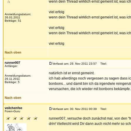
wenn dein Thread wirklich ernst gemeint ist, was ic
viel erfolg
Anmeldungsdatum:
wenn dein Thread wirklich ernst gemeint ist, was ic
26.01.2011
Beiträge: 51
viel erfolg
wenn dein Thread wirklich ernst gemeint ist, was ic
viel erfolg
Nach oben
runner007
Verfasst am: 29. Nov 2011 23:57
Titel:
Anfänger
natürlich ist er ernst gemeint.
Anmeldungsdatum:
ich hab allerdings noch vergessen zu sagen dass ich
29.11.2011
Beiträge: 5
bonbons... und damit bin ich da irgendwie reingeru
verursachen, die ich wieder mit bonbons bekämpfe...
Nach oben
veilchenfee
Verfasst am: 30. Nov 2011 00:39
Titel:
Foren-Guru
runner007, versuche doch zunächst mal, von den "h
drin! Vielleicht wird Dir dann auch nicht mehr so sc