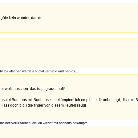
 güte kein wunder, das du...
r zu lutschen werde ich total verrückt und nervös...
 der welt tauschen. das ist ja grauenhaft!
 bespiel Bonbons mit Bonbons zu bekämpfen! ich empfehle dir unbedingt, dich mit
 lass doch bloß die finger von diesem Teufelszeug!
übelkeit verursachen, die ich wieder mit bonbons bekämpfe...