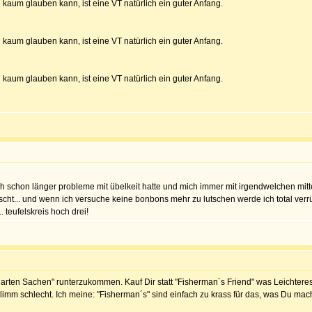
h kaum glauben kann, ist eine VT natürlich ein guter Anfang.
h kaum glauben kann, ist eine VT natürlich ein guter Anfang.
h kaum glauben kann, ist eine VT natürlich ein guter Anfang.
 schon länger probleme mit übelkeit hatte und mich immer mit irgendwelchen mitteln
tscht... und wenn ich versuche keine bonbons mehr zu lutschen werde ich total ver
 teufelskreis hoch drei!
arten Sachen" runterzukommen. Kauf Dir statt "Fisherman´s Friend" was Leichtere
hlimm schlecht. Ich meine: "Fisherman´s" sind einfach zu krass für das, was Du mach