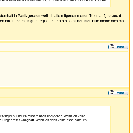
nn keine esse habe ich das Gefühl, nicht ohne würgen schlucken zu können
ufenthalt in Panik geraten weil ich alle mitgenommenen Tüten aufgebraucht
ßen bin. Habe mich grad registriert und bin somit neu hier. Bitte melde dich mal
rd schglecht und ich müsste mich übergeben, wenn ich keine
ie Dinger fast zwanghaft. Wenn ich dann keine esse habe ich