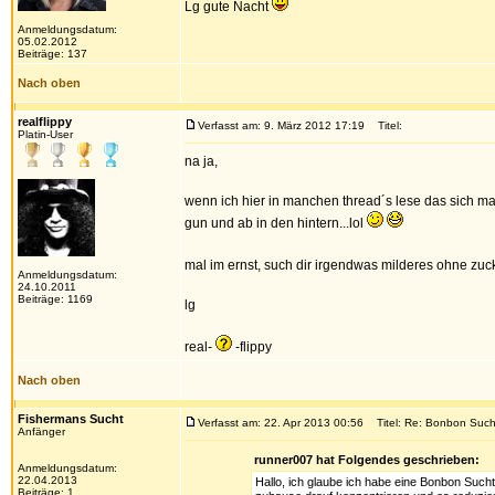
Lg gute Nacht
Anmeldungsdatum:
05.02.2012
Beiträge: 137
Nach oben
realflippy
Verfasst am: 9. März 2012 17:19
Titel:
Platin-User
na ja,
wenn ich hier in manchen thread´s lese das sich man
gun und ab in den hintern...lol
mal im ernst, such dir irgendwas milderes ohne zuck
Anmeldungsdatum:
24.10.2011
Beiträge: 1169
lg
real-
-flippy
Nach oben
Fishermans Sucht
Verfasst am: 22. Apr 2013 00:56
Titel: Re: Bonbon Such
Anfänger
runner007 hat Folgendes geschrieben:
Anmeldungsdatum:
22.04.2013
Hallo, ich glaube ich habe eine Bonbon Suc
Beiträge: 1