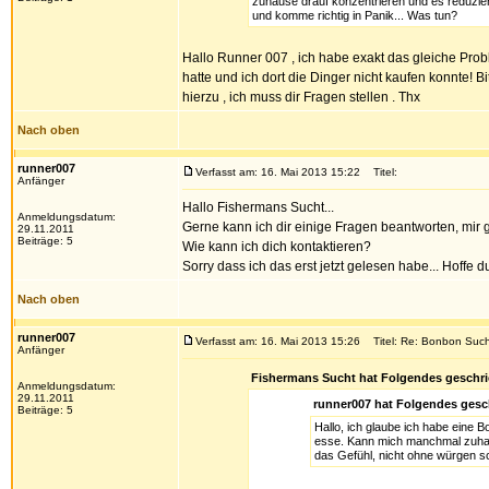
zuhause drauf konzentrieren und es reduzier
und komme richtig in Panik... Was tun?
Hallo Runner 007 , ich habe exakt das gleiche Pro
hatte und ich dort die Dinger nicht kaufen konnte! Bi
hierzu , ich muss dir Fragen stellen . Thx
Nach oben
runner007
Verfasst am: 16. Mai 2013 15:22
Titel:
Anfänger
Hallo Fishermans Sucht...
Anmeldungsdatum:
Gerne kann ich dir einige Fragen beantworten, mir g
29.11.2011
Beiträge: 5
Wie kann ich dich kontaktieren?
Sorry dass ich das erst jetzt gelesen habe... Hoffe
Nach oben
runner007
Verfasst am: 16. Mai 2013 15:26
Titel: Re: Bonbon Suc
Anfänger
Fishermans Sucht hat Folgendes geschri
Anmeldungsdatum:
29.11.2011
runner007 hat Folgendes gesc
Beiträge: 5
Hallo, ich glaube ich habe eine
esse. Kann mich manchmal zuhause
das Gefühl, nicht ohne würgen s