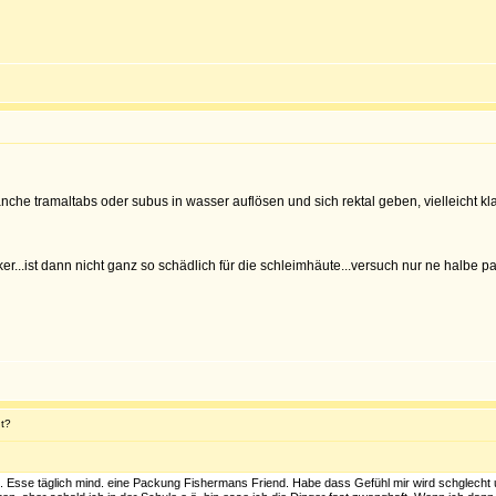
che tramaltabs oder subus in wasser auflösen und sich rektal geben, vielleicht kla
er...ist dann nicht ganz so schädlich für die schleimhäute...versuch nur ne halbe p
t?
ht. Esse täglich mind. eine Packung Fishermans Friend. Habe dass Gefühl mir wird schglec