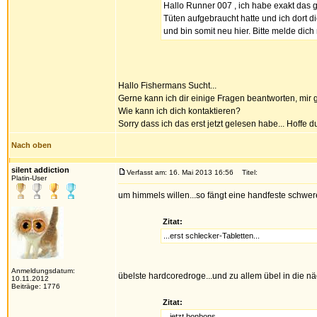
Hallo Runner 007 , ich habe exakt das 
Tüten aufgebraucht hatte und ich dort di
und bin somit neu hier. Bitte melde dich 
Hallo Fishermans Sucht...
Gerne kann ich dir einige Fragen beantworten, mir g
Wie kann ich dich kontaktieren?
Sorry dass ich das erst jetzt gelesen habe... Hoffe
Nach oben
silent addiction
Verfasst am: 16. Mai 2013 16:56
Titel:
Platin-User
um himmels willen...so fängt eine handfeste schwere
Zitat:
...erst schlecker-Tabletten...
Anmeldungsdatum:
übelste hardcoredroge...und zu allem übel in die nä
10.11.2012
Beiträge: 1776
Zitat:
...jetzt bonbons...