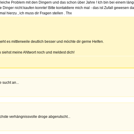
gleiche Problem mit den Dingern und das schon über Jahre ! Ich bin bei einem län
e Dinger nicht kaufen konnte! Bitte kontaktiere mich mal - das ist Zufall gewesen da
mal hierzu , ich muss dir Fragen stellen . Thx
eht es mittlerweile deutlich besser und möchte dir gerne Helfen.
 du siehst meine ANtwort noch und meldest dich!
 sucht an...
chste verhängnissvolle droge abgerutscht...