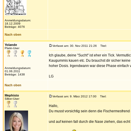
Anmeldungsdatum:
18.12.2009
Beiträge: 4076
Nach oben
Yolande
Verfasst am: 30. Nov 2011 21:26
Titel:
Platin-User
Ich glaube, deine "Sucht" ist eher ein Tick. Verm
Kaugummis kauen etc. Du brauchst dir sicher keine
hoher Dosis. Irgendwann war diese Phase einfach v
Anmeldungsdatum:
01.06.2011
Beiträge: 1438
LG
Nach oben
Mephisto
Verfasst am: 9. März 2012 17:00
Titel:
Silber-User
Hallo,
Du musst vorsichtig sein denn die Fischermesfrend 
und auf keinen fall durch die Nase ziehen, das echt d