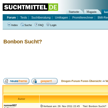
Startseite
Magazin
Int
Forum
Tests
Suchtberatung
Umfragen
Promillerechner
BMI-Re
Index
Suche
FAQ
Login
Bonbon Sucht?
Drogen-Forum Foren-Übersicht
->
V
Autor
runner007
Verfasst am: 29. Nov 2011 22:45
Titel: Bonbon Sucht?