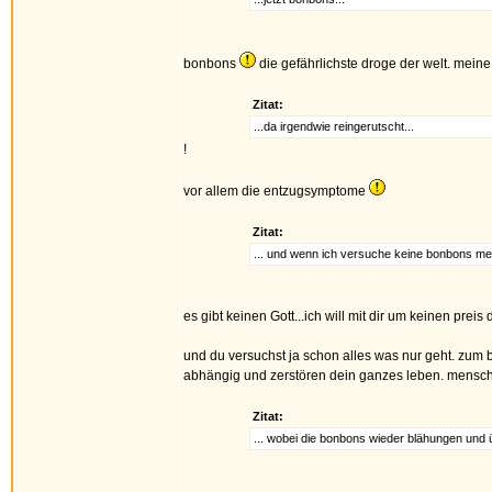
bonbons
die gefährlichste droge der welt. meine
Zitat:
...da irgendwie reingerutscht...
!
vor allem die entzugsymptome
Zitat:
... und wenn ich versuche keine bonbons meh
es gibt keinen Gott...ich will mit dir um keinen preis
und du versuchst ja schon alles was nur geht. zum
abhängig und zerstören dein ganzes leben. mensch!
Zitat:
... wobei die bonbons wieder blähungen und 