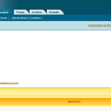
Forum
Lexikon
Kontakt
eraktiv
chner
Alkoholfreie Cocktails
Impressum & Rec
erhaltenssucht
Nachricht