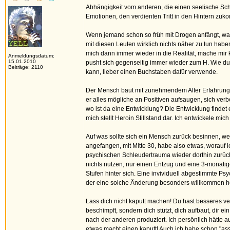
Abhängigkeit vom anderen, die einen seelische Schm
Emotionen, den verdienten Tritt in den Hintern zu
Wenn jemand schon so früh mit Drogen anfängt, was
mit diesen Leuten wirklich nichts näher zu tun habe
mich dann immer wieder in die Realität, mache mir
Anmeldungsdatum:
15.01.2010
pusht sich gegenseitig immer wieder zum H. Wie du
Beiträge: 2110
kann, lieber einen Buchstaben dafür verwende.
Der Mensch baut mit zunehmendem Alter Erfahrungen 
er alles mögliche an Positiven aufsaugen, sich verbe
wo ist da eine Entwicklung? Die Entwicklung findet
mich stellt Heroin Stillstand dar. Ich entwickele mic
Auf was sollte sich ein Mensch zurück besinnen, wen
angefangen, mit Mitte 30, habe also etwas, worauf ic
psychischen Schleudertrauma wieder dorthin zurückfi
nichts nutzen, nur einen Entzug und eine 3-monatige
Stufen hinter sich. Eine invividuell abgestimmte Psy
der eine solche Änderung besonders willkommen he
Lass dich nicht kaputt machen! Du hast besseres verd
beschimpft, sondern dich stützt, dich aufbaut, dir 
nach der anderen produziert. Ich persönlich hätte 
etwas macht einen kaputt! Auch ich habe schon "ass