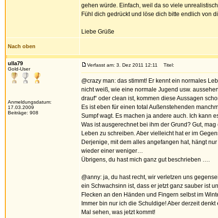
gehen würde. Einfach, weil da so viele unrealistis
Fühl dich gedrückt und löse dich bitte endlich von 
Liebe Grüße
Nach oben
ulla79
Verfasst am: 3. Dez 2011 12:11
Titel:
Gold-User
@crazy man: das stimmt! Er kennt ein normales Leben
nicht weiß, wie eine normale Jugend usw. aussehen ka
drauf“ oder clean ist, kommen diese Aussagen scho
Anmeldungsdatum:
Es ist eben für einen total Außenstehenden manchm
17.03.2009
Beiträge: 908
Sumpf wagt. Es machen ja andere auch. Ich kann es m
Was ist ausgerechnet bei ihm der Grund? Gut, mag da
Leben zu schreiben. Aber vielleicht hat er im Gege
Derjenige, mit dem alles angefangen hat, hängt nur 
wieder einer weniger…
Übrigens, du hast mich ganz gut beschrieben ….
@anny: ja, du hast recht, wir verletzen uns gegense
ein Schwachsinn ist, dass er jetzt ganz sauber ist 
Flecken an den Händen und Fingern selbst im Winter
Immer bin nur ich die Schuldige! Aber derzeit denkt 
Mal sehen, was jetzt kommt!