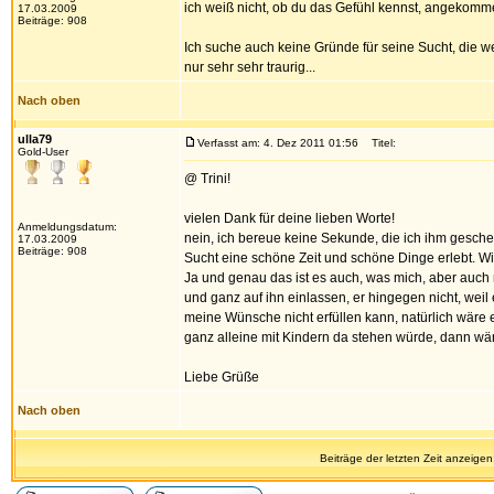
ich weiß nicht, ob du das Gefühl kennst, angekom
17.03.2009
Beiträge: 908
Ich suche auch keine Gründe für seine Sucht, die w
nur sehr sehr traurig...
Nach oben
ulla79
Verfasst am: 4. Dez 2011 01:56
Titel:
Gold-User
@ Trini!
vielen Dank für deine lieben Worte!
Anmeldungsdatum:
nein, ich bereue keine Sekunde, die ich ihm gesch
17.03.2009
Beiträge: 908
Sucht eine schöne Zeit und schöne Dinge erlebt. Wir
Ja und genau das ist es auch, was mich, aber auch n
und ganz auf ihn einlassen, er hingegen nicht, weil 
meine Wünsche nicht erfüllen kann, natürlich wäre e
ganz alleine mit Kindern da stehen würde, dann wäre
Liebe Grüße
Nach oben
Beiträge der letzten Zeit anzeigen