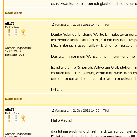
es ist zwar krankheit,aber ich glaube nicht dass es
Nach oben
ulla79
Verfasst am: 2. Dez 2011 14:46
Titel:
Gold-User
Danke Yolande für deine Worte. Ich habe zwar gerad
Ich erwarte keine Danbarkeit, nur ein bißchen Resp
Mist hinter sich lassen will, wirklich eine Therap
Anmeldungsdatum:
17.03.2009
Beiträge: 908
Das war immer mein Wunsch, mein Traum und meine H
Es ist wie ein bißchen als Witwe am Grab stehen... 
es auch unendlich schwer, wenn man weiß, dass es 
und der einen auch geliebt hätte, wenn er gekonnt h
LG Ulla
Nach oben
ulla79
Verfasst am: 2. Dez 2011 14:50
Titel:
Gold-User
Hallo Paula!
das tut mir auch für dich sehr leid. Es ist noch viel 
Anmeldungsdatum: