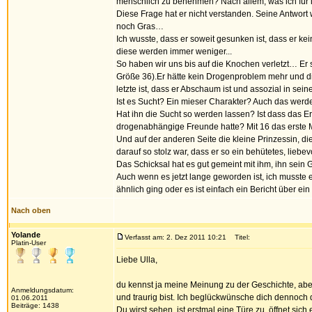
menschlich zu benehmen? Nach allem, was ich für 
Diese Frage hat er nicht verstanden. Seine Antwort wa
noch Gras…
Ich wusste, dass er soweit gesunken ist, dass er ke
diese werden immer weniger...
So haben wir uns bis auf die Knochen verletzt… Er s
Größe 36).Er hätte kein Drogenproblem mehr und die
letzte ist, dass er Abschaum ist und assozial in se
Ist es Sucht? Ein mieser Charakter? Auch das werde
Hat ihn die Sucht so werden lassen? Ist dass das Er
drogenabhängige Freunde hatte? Mit 16 das erste 
Und auf der anderen Seite die kleine Prinzessin, di
darauf so stolz war, dass er so ein behütetes, lie
Das Schicksal hat es gut gemeint mit ihm, ihn sein
Auch wenn es jetzt lange geworden ist, ich musste es
ähnlich ging oder es ist einfach ein Bericht über 
Nach oben
Yolande
Verfasst am: 2. Dez 2011 10:21
Titel:
Platin-User
Liebe Ulla,
du kennst ja meine Meinung zu der Geschichte, aber 
Anmeldungsdatum:
und traurig bist. Ich beglückwünsche dich dennoch 
01.06.2011
Beiträge: 1438
Du wirst sehen, ist erstmal eine Türe zu, öffnet sic