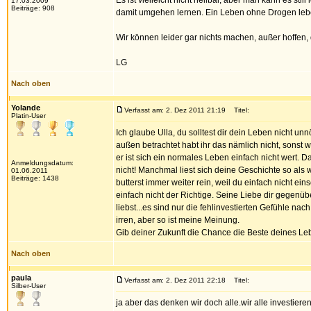
Es ist vielleicht nicht heilbar, aber man kann es s
17.03.2009
Beiträge: 908
damit umgehen lernen. Ein Leben ohne Drogen le
Wir können leider gar nichts machen, außer hoffen, 
LG
Nach oben
Yolande
Verfasst am: 2. Dez 2011 21:19
Titel:
Platin-User
Ich glaube Ulla, du solltest dir dein Leben nicht 
außen betrachtet habt ihr das nämlich nicht, sonst w
er ist sich ein normales Leben einfach nicht wert. 
Anmeldungsdatum:
nicht! Manchmal liest sich deine Geschichte so als w
01.06.2011
Beiträge: 1438
butterst immer weiter rein, weil du einfach nicht ein
einfach nicht der Richtige. Seine Liebe dir gegenüb
liebst...es sind nur die fehlinvestierten Gefühle n
irren, aber so ist meine Meinung.
Gib deiner Zukunft die Chance die Beste deines Le
Nach oben
paula
Verfasst am: 2. Dez 2011 22:18
Titel:
Silber-User
ja aber das denken wir doch alle.wir alle investiere