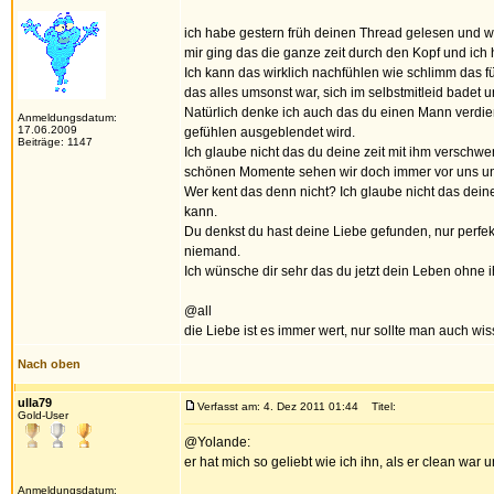
ich habe gestern früh deinen Thread gelesen und wa
mir ging das die ganze zeit durch den Kopf und ich ha
Ich kann das wirklich nachfühlen wie schlimm das 
das alles umsonst war, sich im selbstmitleid badet
Natürlich denke ich auch das du einen Mann verdien
Anmeldungsdatum:
17.06.2009
gefühlen ausgeblendet wird.
Beiträge: 1147
Ich glaube nicht das du deine zeit mit ihm verschw
schönen Momente sehen wir doch immer vor uns und
Wer kent das denn nicht? Ich glaube nicht das deine
kann.
Du denkst du hast deine Liebe gefunden, nur perfekt 
niemand.
Ich wünsche dir sehr das du jetzt dein Leben ohne 
@all
die Liebe ist es immer wert, nur sollte man auch wis
Nach oben
ulla79
Verfasst am: 4. Dez 2011 01:44
Titel:
Gold-User
@Yolande:
er hat mich so geliebt wie ich ihn, als er clean war
Anmeldungsdatum: