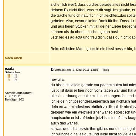
sicher. Ich weiß, dass du dies gerade alles nicht 
deinem Ex nicht übel, was er dir sagt. Ich glaube, e
die Sache für dich natürlich nicht leichter...das sol
gebeten. Also, erwarte keine Dank für ihn. Dass du 
und aus freien Stücken mit all deiner Liebe begegnet 
können als du ohnehin schon getan hast.
Jetzt leg es ad acta und freu dich, dass du nicht d
Beim nächsten Mann guckste ein bissi besser hin, 
Nach oben
paula
Verfasst am: 2. Dez 2011 13:55
Titel:
Silber-User
hey ulla,
du bist nicht allein,gerade vor paar minuten hat 
lustig ist dass er hier noch vor 2 tagen war und hat
Anmeldungsdatum:
alles in ordnung,er hatte mich noch angerufen und 
26.07.2011
Beiträge: 102
ich leide nicht besonders,eigentlich gar nicht.ich h
dein ex war mindestens ehrlich zu dir,hat dir nichts
gelogen wie ein weltmeister,er war so egoistisch u
hauptsache er ist zufrieden.jetzt ist mir definitiv kr
auch das war es.
so was unehrliches wie ihm gibt es nur einmal.egal 
ich wünche dir alles gute und leide nicht so viel,es lo