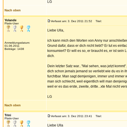
LG
Nach oben
Yolande
Verfasst am: 3. Dez 2011 21:52
Titel:
Platin-User
Liebe Ulla,
ich kann mich den Worten von Anny nur anschließen
Anmeldungsdatum:
Grund dafür, dass er dich nicht liebt? Er tut es ei
01.06.2011
Beiträge: 1438
konsumiert? Er will es so, er braucht es, er ist sein 
dich.
Dein letzter Satz war..."Mal sehen, was jetzt komm
dich schon jemals jemand so verliebt wie du es in ih
furchtbar. Man sagt demjenigen, immer und immer wie
man sich schlecht, weil eigentlich will man denjenig
weil er es das erste, zweite, dritte...xte Mal nicht 
LG
Nach oben
Trini
Verfasst am: 3. Dez 2011 23:41
Titel:
Platin-User
Liebe Ulla