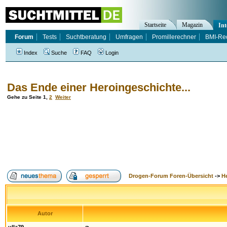
Startseite
Magazin
Int
Forum
Tests
Suchtberatung
Umfragen
Promillerechner
BMI-Re
Index
Suche
FAQ
Login
Das Ende einer Heroingeschichte...
Gehe zu Seite
1
,
2
Weiter
Drogen-Forum Foren-Übersicht
->
H
Autor