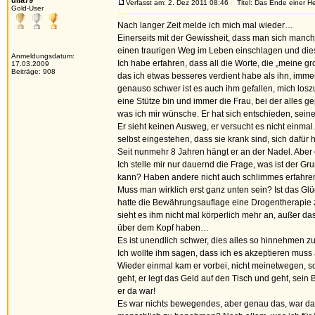
ulla79
Verfasst am: 2. Dez 2011 08:46
Titel: Das Ende einer He
Gold-User
Nach langer Zeit melde ich mich mal wieder…
Einerseits mit der Gewissheit, dass man sich manc
einen traurigen Weg im Leben einschlagen und die
Anmeldungsdatum:
Ich habe erfahren, dass all die Worte, die „meine gr
17.03.2009
Beiträge: 908
das ich etwas besseres verdient habe als ihn, imme
genauso schwer ist es auch ihm gefallen, mich loszu
eine Stütze bin und immer die Frau, bei der alles g
was ich mir wünsche. Er hat sich entschieden, sein
Er sieht keinen Ausweg, er versucht es nicht einmal
selbst eingestehen, dass sie krank sind, sich dafü
Seit nunmehr 8 Jahren hängt er an der Nadel. Aber e
Ich stelle mir nur dauernd die Frage, was ist der Gr
kann? Haben andere nicht auch schlimmes erfahre
Muss man wirklich erst ganz unten sein? Ist das Glü
hatte die Bewährungsauflage eine Drogentherapie zu
sieht es ihm nicht mal körperlich mehr an, außer d
über dem Kopf haben…
Es ist unendlich schwer, dies alles so hinnehmen 
Ich wollte ihm sagen, dass ich es akzeptieren muss
Wieder einmal kam er vorbei, nicht meinetwegen, son
geht, er legt das Geld auf den Tisch und geht, sein
er da war!
Es war nichts bewegendes, aber genau das, war das Z