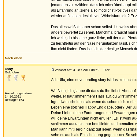
jemanden zu erzählen, dass ich mich überhaupt mit 
als Erfahrung an, ziehe also möglichst Positives da
wieder auf diesen destuktiven Wirbelsturm ein? Er z
Das alles weißt du aber schon selbst. Ich weiss abe
anders bewertet zu sehen. Manchmal braucht man no
ich wette, du bist eine ganz liebe, mit der man Pfer
zu leichtfertig auf der Nase herumtanzen lässt, sich
ihm nicht finden. Das ist nicht der richtige Mensch d
Nach oben
anny
Verfasst am: 3. Dez 2011 08:59
Titel:
Gold-User
Ach Ulla, eine never ending story ist das mit euch bei
Weißt du, ich glaube dir dass du ihn liebst. Aber au
Anmeldungsdatum:
weiter, er baut immer mehr Hass auf, du wirst immer 
14.10.2011
Beiträge: 464
Irgendwie scheint es als wenn du schon nicht meh
Leben eine solches Happy End gäbe, oder? Der Junk
Deine Liebe, deine Forderungen und Erwartungen e
will deine Erwartungen nicht erfüllen. Es ist wohl 
schlimmer ausraster nur bemitleidet und bemuttert w
Man kann mit Heroin ganz gut leben, wenn das finan
sehe es auch als Entscheidung gegen euch. So sehr