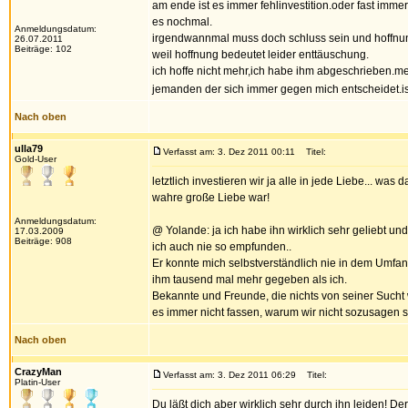
am ende ist es immer fehlinvestition.oder fast immer
es nochmal.
Anmeldungsdatum:
irgendwannmal muss doch schluss sein und hoffnung
26.07.2011
Beiträge: 102
weil hoffnung bedeutet leider enttäuschung.
ich hoffe nicht mehr,ich habe ihm abgeschrieben.mein
jemanden der sich immer gegen mich entscheidet.is
Nach oben
ulla79
Verfasst am: 3. Dez 2011 00:11
Titel:
Gold-User
letztlich investieren wir ja alle in jede Liebe... w
wahre große Liebe war!
Anmeldungsdatum:
@ Yolande: ja ich habe ihn wirklich sehr geliebt und
17.03.2009
Beiträge: 908
ich auch nie so empfunden..
Er konnte mich selbstverständlich nie in dem Umfang
ihm tausend mal mehr gegeben als ich.
Bekannte und Freunde, die nichts von seiner Suc
es immer nicht fassen, warum wir nicht sozusagen sch
Nach oben
CrazyMan
Verfasst am: 3. Dez 2011 06:29
Titel:
Platin-User
Du läßt dich aber wirklich sehr durch ihn leiden! D