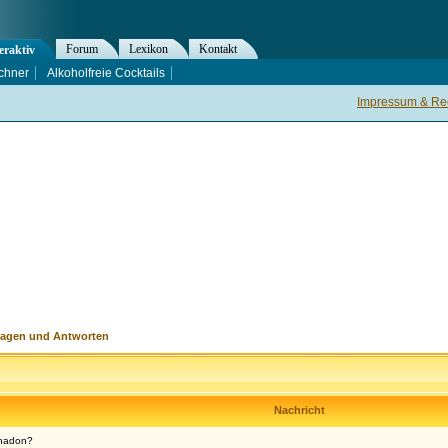
Forum
Lexikon
Kontakt
eraktiv
chner
Alkoholfreie Cocktails
Impressum & Rec
ragen und Antworten
Nachricht
thadon?