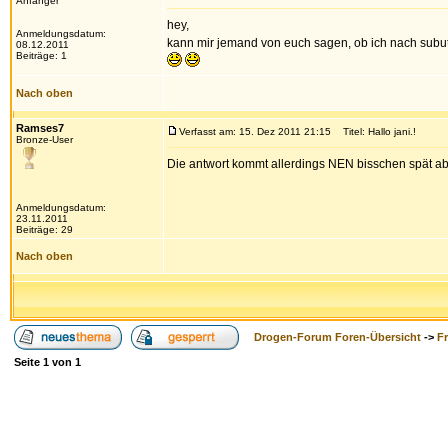
Anfänger
hey,
Anmeldungsdatum:
kann mir jemand von euch sagen, ob ich nach subute
08.12.2011
Beiträge: 1
Nach oben
Ramses7
Verfasst am: 15. Dez 2011 21:15
Titel: Hallo jani.!
Bronze-User
Die antwort kommt allerdings NEN bisschen spät ab
Anmeldungsdatum:
23.11.2011
Beiträge: 29
Nach oben
Drogen-Forum Foren-Übersicht
->
F
Seite
1
von
1