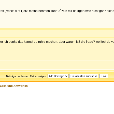
x ( vor.ca 6 st.) jetzt metha nehmen kann?!`?bin mir da irgendwie nicht ganz siche
er ich denke das kannst du ruhig machen. aber warum Is8 die frage? wolltest du
Beiträge der letzten Zeit anzeigen:
ragen und Antworten