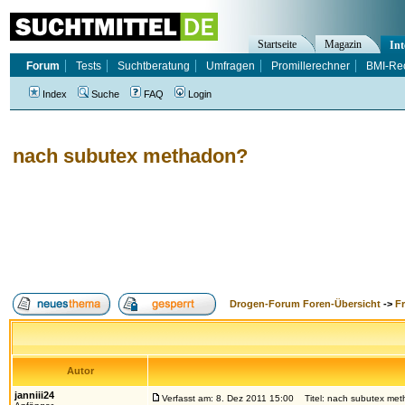
Startseite
Magazin
Int
Forum
Tests
Suchtberatung
Umfragen
Promillerechner
BMI-Re
Index
Suche
FAQ
Login
nach subutex methadon?
Drogen-Forum Foren-Übersicht
->
F
Autor
janniii24
Verfasst am: 8. Dez 2011 15:00
Titel: nach subutex me