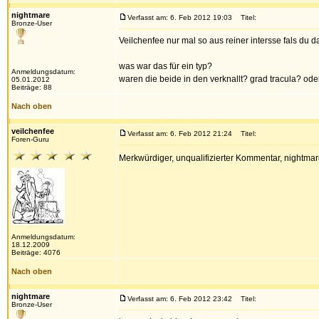
nightmare
Verfasst am: 6. Feb 2012 19:03
Titel:
Bronze-User
Veilchenfee nur mal so aus reiner intersse fals du da
was war das für ein typ?
Anmeldungsdatum:
waren die beide in den verknallt? grad tracula? od
05.01.2012
Beiträge: 88
Nach oben
veilchenfee
Verfasst am: 6. Feb 2012 21:24
Titel:
Foren-Guru
Merkwürdiger, unqualifizierter Kommentar, nightmar
Anmeldungsdatum:
18.12.2009
Beiträge: 4076
Nach oben
nightmare
Verfasst am: 6. Feb 2012 23:42
Titel:
Bronze-User