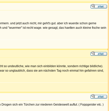
rmern. und jetzt auch nicht, mir geht's gut. aber ich wuerde schon gerne
h und "wuermer" ist recht wage. wie gesagt, das haetten auch kleine fische sein
o undeutliche, wie man sich einbilden könnte, sondern richtige bildliche).
 war so unglaublich, dass sie am nächsten Tag noch einmal hin gefahren sind,
rogen sich ein Türchen zur niederen Geisteswelt auftut. ( Foppgeister etc. )