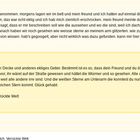
a genommen. morgens lagen wir im bett und mein freund und ich hatten auf einmal d
 das war echt eklig und ich hab mich ziemlich erschrocken. mein freund meinte dan
esagt, dass er mir beschreiben soll wie die aussehen und wo die sind, weil ich dac
 danach haben wir noch gesehen wie weisse sterne an meinem arm glitzerten. wie z
von wissen. hab's gegoogelt, aber nicht wirklich was dazu gefunden. kann mir hie
 Decke und anderes ekliges Getier. Bestimmt ist es so, dass dein Freund und du d
 vor, ihr wäret auf der Straße gewesen und hättet die Würmer und so gesehen. All
n weil alle andere irre sind. Und die weißen Sterne am Unterarm die konntest du nu
leichen Stern kommt. Glück gehabt.
rrückte Welt
ich. Verrückte Welt