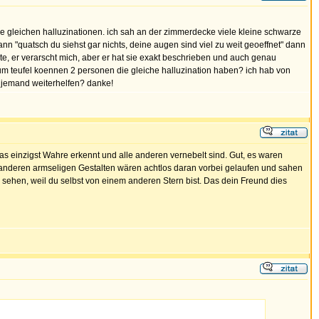
ie gleichen halluzinationen. ich sah an der zimmerdecke viele kleine schwarze
n "quatsch du siehst gar nichts, deine augen sind viel zu weit geoeffnet" dann
hte, er verarscht mich, aber er hat sie exakt beschrieben und auch genau
um teufel koennen 2 personen die gleiche halluzination haben? ich hab von
r jemand weiterhelfen? danke!
as einzigst Wahre erkennt und alle anderen vernebelt sind. Gut, es waren
e anderen armseligen Gestalten wären achtlos daran vorbei gelaufen und sahen
r sehen, weil du selbst von einem anderen Stern bist. Das dein Freund dies