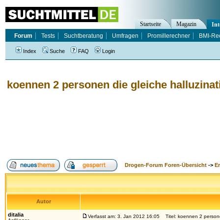
Startseite
Magazin
Int
Forum
Tests
Suchtberatung
Umfragen
Promillerechner
BMI-Re
Index
Suche
FAQ
Login
koennen 2 personen die gleiche halluzina
Drogen-Forum Foren-Übersicht
->
E
Autor
ditalia
Verfasst am: 3. Jan 2012 16:05
Titel: koennen 2 persone