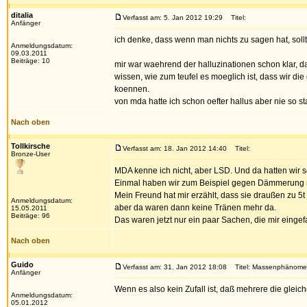
ditalia
Verfasst am: 5. Jan 2012 19:29
Titel:
Anfänger
ich denke, dass wenn man nichts zu sagen hat, soll
Anmeldungsdatum:
09.03.2011
Beiträge: 10
mir war waehrend der halluzinationen schon klar, da
wissen, wie zum teufel es moeglich ist, dass wir di
koennen.
von mda hatte ich schon oefter hallus aber nie so 
Nach oben
Tollkirsche
Verfasst am: 18. Jan 2012 14:40
Titel:
Bronze-User
MDA kenne ich nicht, aber LSD. Und da hatten wir so
Einmal haben wir zum Beispiel gegen Dämmerung rau
Mein Freund hat mir erzählt, dass sie draußen zu 5
Anmeldungsdatum:
aber da waren dann keine Tränen mehr da.
15.05.2011
Beiträge: 96
Das waren jetzt nur ein paar Sachen, die mir eingefa
Nach oben
Guido
Verfasst am: 31. Jan 2012 18:08
Titel: Massenphänomen 
Anfänger
Wenn es also kein Zufall ist, daß mehrere die glei
Anmeldungsdatum:
05.01.2012