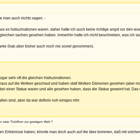
te man auch nichts sagen. -
ss es halluzinationen waren. daher hatte ich auch keine richtige angst vor den wue
e gleichen sachen gesehen haben. immerhin hatte ich nicht beschrieben, was ich sa
starke (hab aber bisher auch noch nie soviel genommen).
gar sehr oft die gleichen Halluzinationen.
s auf die Wolken geschaut und haben statt Wolken Dämonen gesehen (aber nicht s
t bei einer Statue waren und alle gesehen haben, dass die Statue geweint hat. Das
llen sind, aber da war definiiv noh einiges mhr.
oder Türöffner zur geistigen Welt ?
chen Erlebnisse haben, könnte man doch auch auf die Idee kommen, daß mit solchen D