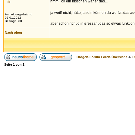
hmm.. ok ein bisschen war er das...
ja weiß nicht, hätte ja sein können du weißst das a
Anmeldungsdatum:
05.01.2012
Beiträge: 88
aber schon richtig interessant das so etwas funktioni
Nach oben
Drogen-Forum Foren-Übersicht
->
E
Seite
1
von
1