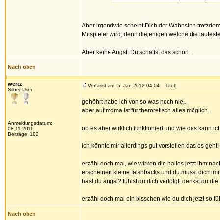
Aber irgendwie scheint Dich der Wahnsinn trotzdem 
Mitspieler wird, denn diejenigen welche die lautest
Aber keine Angst, Du schaffst das schon...
Nach oben
wertz
Verfasst am: 5. Jan 2012 04:04
Titel:
Silber-User
gehöhrt habe ich von so was noch nie..
aber auf mdma ist für theroretisch alles möglich.
Anmeldungsdatum:
ob es aber wirklich funktioniert und wie das kann ich
08.11.2011
Beiträge: 102
ich könnte mir allerdings gut vorstellen das es geht!
erzähl doch mal, wie wirken die hallos jetzt ihm nac
erscheinen kleine falshbacks und du musst dich i
hast du angst? fühlst du dich verfolgt, denkst du di
erzähl doch mal ein bisschen wie du dich jetzt so f
Nach oben