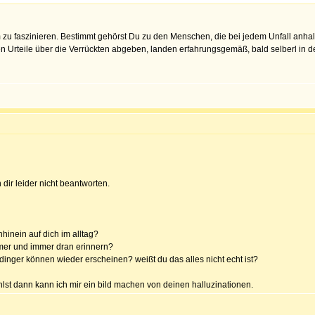
zu faszinieren. Bestimmt gehörst Du zu den Menschen, die bei jedem Unfall anhalt
en Urteile über die Verrückten abgeben, landen erfahrungsgemäß, bald selberl in d
 dir leider nicht beantworten.
hhinein auf dich im alltag?
mmer und immer dran erinnern?
e dinger können wieder erscheinen? weißt du das alles nicht echt ist?
ühlst dann kann ich mir ein bild machen von deinen halluzinationen.