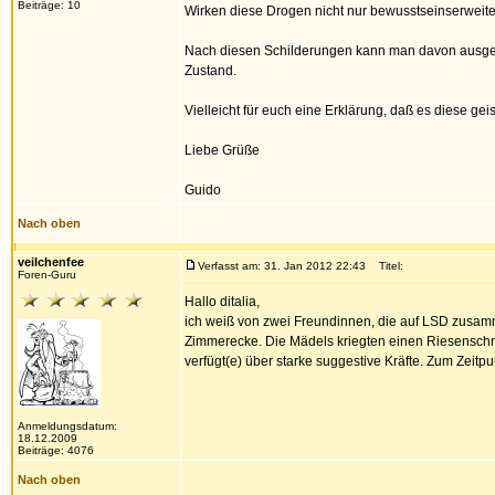
Beiträge: 10
Wirken diese Drogen nicht nur bewusstseinserweite
Nach diesen Schilderungen kann man davon ausgehen
Zustand.
Vielleicht für euch eine Erklärung, daß es diese geis
Liebe Grüße
Guido
Nach oben
veilchenfee
Verfasst am: 31. Jan 2012 22:43
Titel:
Foren-Guru
Hallo ditalia,
ich weiß von zwei Freundinnen, die auf LSD zusamme
Zimmerecke. Die Mädels kriegten einen Riesenschre
verfügt(e) über starke suggestive Kräfte. Zum Zeitpun
Anmeldungsdatum:
18.12.2009
Beiträge: 4076
Nach oben