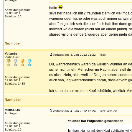
Anfänger
hallo
Anmeldungsdatum:
silvester habe ich mit 2 freunden ziemlich viel md
09.03.2011
Beiträge: 10
wuermer oder fische oder was auch immer schwirren,
aber "oh gott ich seh die auch". ich hab ihm dann g
indiziert wo die waren (nicht nur an einem punkt).
shared visions gehoert, wuerde aber gerne mehr da
Nach oben
Yolande
Verfasst am: 3. Jan 2012 21:22
Titel:
Platin-User
Du, wahrscheinlich waren da wirklich Würmer an der
sicher nicht mehr Menschen im Raum, aber stell dir
es nicht. Nein, nicht weil ihr Drogen nehmt, sonder
Anmeldungsdatum:
auch sah, lag wahrscheinlich daran, dass er vom g
01.06.2011
Beiträge: 1438
Ich kann da nur mit dem Kopf schütteln, wirklich. Ve
Nach oben
Milka1234
Verfasst am: 4. Jan 2012 15:24
Titel: verrückt
Anfänger
Yolande hat Folgendes geschrieben:
Anmeldungsdatum:
01.01.2012
Beiträge: 19
Ich kann da nur mit dem Kopf schütteln, wirkl