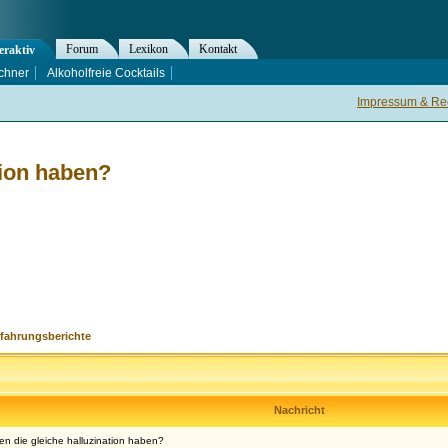
Forum
Lexikon
Kontakt
eraktiv
chner
Alkoholfreie Cocktails
Impressum & Rec
tion haben?
rfahrungsberichte
Nachricht
n die gleiche halluzination haben?