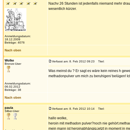
Nachv 26 Stunden ist jedenfalls niemand mehr drauf
wesentlich kürzer.
Anmeldungsdatum:
18.12.2009
Beiträge: 4076
Nach oben
Wolke
Verfasst am: 8. Feb 2012 09:23
Titel:
Bronze-User
Was meinst du ? Er sagt es wäre kein reines h gewes
methadonpulver um mich zu beruhigen/ belügen! Ich
Anmeldungsdatum:
06.02.2012
Beiträge: 38
Nach oben
paula
Verfasst am: 8. Feb 2012 10:14
Titel:
Silber-User
hallo wolke,
heroin mit methadon pulver?noch nie gehört.methadon
mein mann ist heroinabhängig,jetzt in moment in