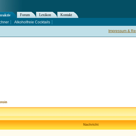
Forum
Lexikon
Kontakt
eraktiv
chner
Alkoholfreie Cocktails
Impressum & Rec
eroin
Nachricht