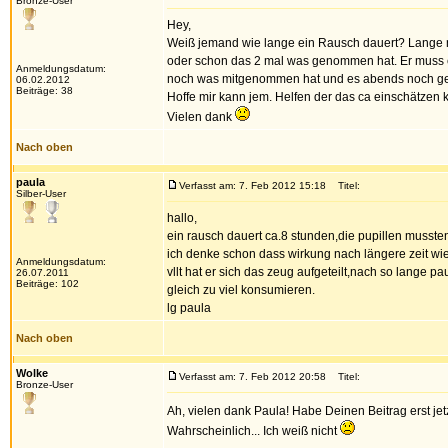
Bronze-User
Hey,
Weiß jemand wie lange ein Rausch dauert? Lange ni
oder schon das 2 mal was genommen hat. Er muss ca 
Anmeldungsdatum:
noch was mitgenommen hat und es abends noch g
06.02.2012
Beiträge: 38
Hoffe mir kann jem. Helfen der das ca einschätzen 
Vielen dank
Nach oben
paula
Verfasst am: 7. Feb 2012 15:18
Titel:
Silber-User
hallo,
ein rausch dauert ca.8 stunden,die pupillen musste
ich denke schon dass wirkung nach längere zeit wied
Anmeldungsdatum:
vllt hat er sich das zeug aufgeteilt,nach so lange pa
26.07.2011
Beiträge: 102
gleich zu viel konsumieren.
lg paula
Nach oben
Wolke
Verfasst am: 7. Feb 2012 20:58
Titel:
Bronze-User
Ah, vielen dank Paula! Habe Deinen Beitrag erst je
Wahrscheinlich... Ich weiß nicht