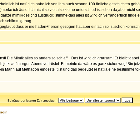
heinlich ist.natürlich habe ich von ihm auch schonn 100 änliche geschichten gehört
merke ich äuserlich nicht so viel,also kleine unterschied ist schon da,aber nicht s
ie ganze mimik(gesichtsausdruck),stimme-das alles ist wirklich verrändert(ich finde 
uch schlimm genug.
geglaubt dass er methadon+heroin gezogen hat,aber einfach so ist schon komisch
einst! Die Mimik alles so anders so schlaff... Das ist wirklich grausam! Er bleibt da
h jetzt auf morgen Abend vertröstet. Er meinte da wäre es ganz sicher weg! Bin jet
sein Mann auf Methadon eingestellt ist und das bedeutet er hat ja eine bestimmte tole
Beiträge der letzten Zeit anzeigen:
eroin