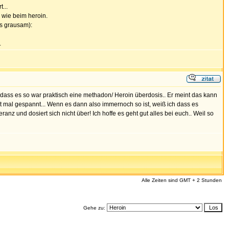
...
o wie beim heroin.
es grausam):
.
bei dass es so war praktisch eine methadon/ Heroin überdosis.. Er meint das kann
zt mal gespannt... Wenn es dann also immernoch so ist, weiß ich dass es
ranz und dosiert sich nicht über! Ich hoffe es geht gut alles bei euch.. Weil so
Alle Zeiten sind GMT + 2 Stunden
Gehe zu: