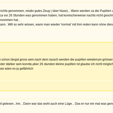
chts genommen, relativ gutes Zeug ( über Nase)... Wann werden ca die Pupillen u
vor 26 Stunden was genommen haben, hat komischerweise nachts nicht geschlafen, s
enommen hat...
kann.. Will so sehr wissen, wann man wieder 'normal' mit ihm reden kann ohne die
n schon längst gross sein.nach dem rausch werden die pupillen wiederrum grösser 
er stärker sein konnte,aber 26 stunden kleine pupillen ist glaube ich nicht möglic
use wäre es ja gefährlich
tzt gelesen...hm... Dann war das wohl auch eine Lüge... Das er nur ein mal was 