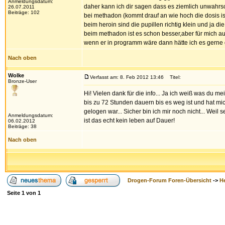
Anmeldungsdatum:
daher kann ich dir sagen dass es ziemlich unwahrsc
26.07.2011
Beiträge: 102
bei methadon (kommt drauf an wie hoch die dosis is)
beim heroin sind die pupillen richtig klein und ja d
beim methadon ist es schon besser,aber für mich a
wenn er in programm wäre dann hätte ich es gerne 
Nach oben
Wolke
Verfasst am: 8. Feb 2012 13:46
Titel:
Bronze-User
Hi! Vielen dank für die info... Ja ich weiß was du m
bis zu 72 Stunden dauern bis es weg ist und hat mic
gelogen war... Sicher bin ich mir noch nicht... Weil 
Anmeldungsdatum:
ist das echt kein leben auf Dauer!
06.02.2012
Beiträge: 38
Nach oben
Drogen-Forum Foren-Übersicht
->
H
Seite
1
von
1