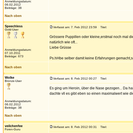
Anmeldungsdatum:
06.02.2012
Beiträge: 38
Nach oben
Speechless
Verfasst am: 7. Feb 2012 23:59
Titel:
Gold-User
Grössere Puppillen oder kleine,erstmal noch mal 
natürlich wie oft...
Liebe Grüsse
Anmeldungsdatum:
07.10.2011
Beiträge: 673
Ps.hHbe selber damit keine Erfahrungen gemacht,s
Nach oben
Wolke
Verfasst am: 8. Feb 2012 00:27
Titel:
Bronze-User
Es ging um Heroin, über die Nase gezogen... Da hab 
dachte vll es gibt eben so einen maximalwert wie die
Anmeldungsdatum:
06.02.2012
Beiträge: 38
Nach oben
veilchenfee
Verfasst am: 8. Feb 2012 00:31
Titel:
Foren-Guru