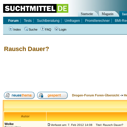
Startseite
Magazin
Int
Forum
Tests
Suchtberatung
Umfragen
Promillerechner
BMI-Re
Index
Suche
FAQ
Login
Rausch Dauer?
Drogen-Forum Foren-Übersicht
->
H
Autor
Wolke
Verfasst am: 7. Feb 2012 14:08
Titel: Rausch Dauer?