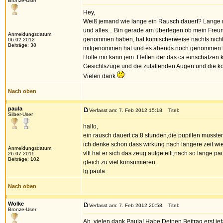
Bronze-User
Hey,
Weiß jemand wie lange ein Rausch dauert? Lange ni
und alles... Bin gerade am überlegen ob mein Fre
Anmeldungsdatum:
genommen haben, hat komischerweise nachts nicht ges
06.02.2012
Beiträge: 38
mitgenommen hat und es abends noch genommen h
Hoffe mir kann jem. Helfen der das ca einschätzen 
Gesichtszüge und die zufallenden Augen und die ko
Vielen dank
Nach oben
paula
Verfasst am: 7. Feb 2012 15:18
Titel:
Silber-User
hallo,
ein rausch dauert ca.8 stunden,die pupillen musste
ich denke schon dass wirkung nach längere zeit wied
Anmeldungsdatum:
vllt hat er sich das zeug aufgeteilt,nach so lange pa
26.07.2011
Beiträge: 102
gleich zu viel konsumieren.
lg paula
Nach oben
Wolke
Verfasst am: 7. Feb 2012 20:58
Titel:
Bronze-User
Ah, vielen dank Paula! Habe Deinen Beitrag erst je