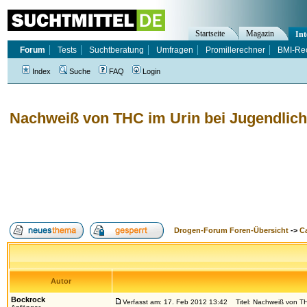
Startseite
Magazin
Int
Forum
Tests
Suchtberatung
Umfragen
Promillerechner
BMI-Re
Index
Suche
FAQ
Login
Nachweiß von THC im Urin bei Jugendlic
Drogen-Forum Foren-Übersicht
->
Ca
Autor
Bockrock
Verfasst am: 17. Feb 2012 13:42
Titel: Nachweiß von TH