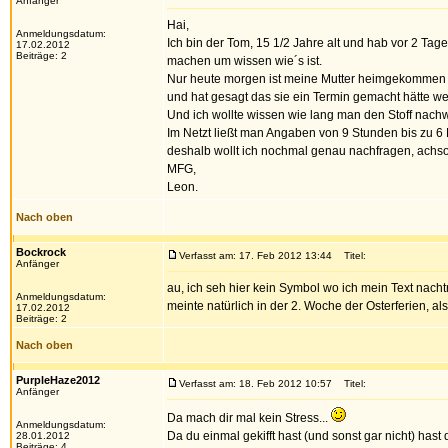
Anfänger
Hai,
Anmeldungsdatum:
Ich bin der Tom, 15 1/2 Jahre alt und hab vor 2 Ta
17.02.2012
Beiträge: 2
machen um wissen wie´s ist.
Nur heute morgen ist meine Mutter heimgekommen v
und hat gesagt das sie ein Termin gemacht hätte weg
Und ich wollte wissen wie lang man den Stoff nachwe
Im Netzt ließt man Angaben von 9 Stunden bis zu 6
deshalb wollt ich nochmal genau nachfragen, achso
MFG,
Leon.
Nach oben
Bockrock
Verfasst am: 17. Feb 2012 13:44
Titel:
Anfänger
au, ich seh hier kein Symbol wo ich mein Text nacht
Anmeldungsdatum:
meinte natürlich in der 2. Woche der Osterferien, 
17.02.2012
Beiträge: 2
Nach oben
PurpleHaze2012
Verfasst am: 18. Feb 2012 10:57
Titel:
Anfänger
Da mach dir mal kein Stress...
Anmeldungsdatum:
Da du einmal gekifft hast (und sonst gar nicht) has
28.01.2012
Beiträge: 4