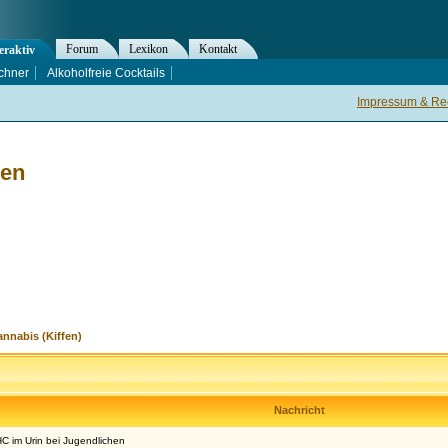
Forum
Lexikon
Kontakt
eraktiv
chner
Alkoholfreie Cocktails
Impressum & Rec
hen
nnabis (Kiffen)
Nachricht
C im Urin bei Jugendlichen