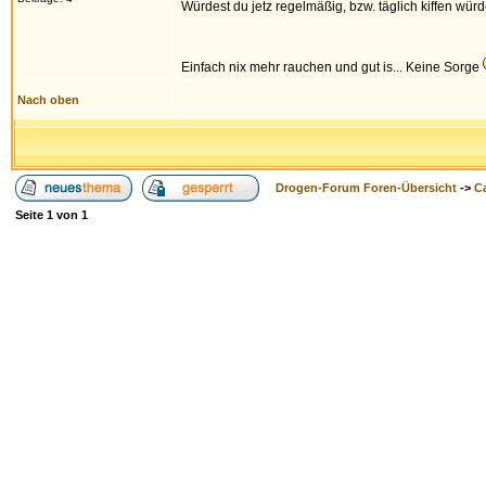
Würdest du jetz regelmäßig, bzw. täglich kiffen wü
Einfach nix mehr rauchen und gut is... Keine Sorge
Nach oben
Drogen-Forum Foren-Übersicht
->
Ca
Seite
1
von
1