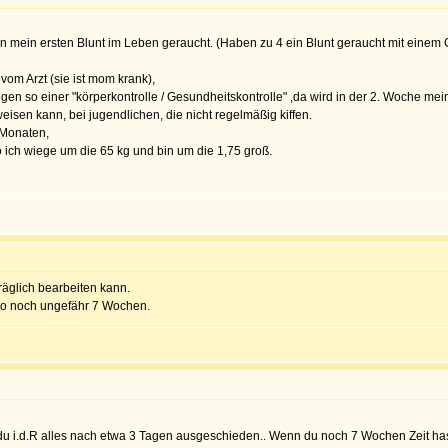
gen mein ersten Blunt im Leben geraucht. (Haben zu 4 ein Blunt geraucht mit eine
om Arzt (sie ist mom krank),
en so einer "körperkontrolle / Gesundheitskontrolle" ,da wird in der 2. Woche mein
isen kann, bei jugendlichen, die nicht regelmäßig kiffen.
 Monaten,
 ich wiege um die 65 kg und bin um die 1,75 groß.
räglich bearbeiten kann.
also noch ungefähr 7 Wochen.
t du i.d.R alles nach etwa 3 Tagen ausgeschieden.. Wenn du noch 7 Wochen Zeit hast,