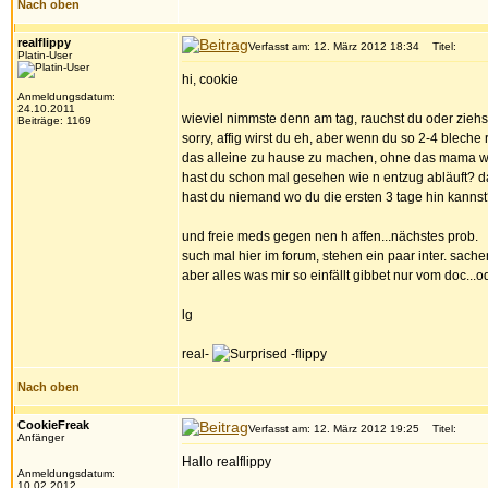
Nach oben
realflippy
Verfasst am: 12. März 2012 18:34
Titel:
Platin-User
hi, cookie
Anmeldungsdatum:
24.10.2011
wieviel nimmste denn am tag, rauchst du oder ziehst
Beiträge: 1169
sorry, affig wirst du eh, aber wenn du so 2-4 bleche 
das alleine zu hause zu machen, ohne das mama was
hast du schon mal gesehen wie n entzug abläuft? das
hast du niemand wo du die ersten 3 tage hin kanns
und freie meds gegen nen h affen...nächstes prob.
such mal hier im forum, stehen ein paar inter. sac
aber alles was mir so einfällt gibbet nur vom doc..
lg
real-
-flippy
Nach oben
CookieFreak
Verfasst am: 12. März 2012 19:25
Titel:
Anfänger
Hallo realflippy
Anmeldungsdatum:
10.02.2012