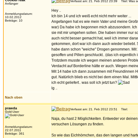
CookieFreak
Verfasst am: 21. Feb 2012 23:39
Titel: Was sol
Anfänger
Hey ..
Anmeldungsdatum:
Ich bin 14 und ich weiß echt nicht mehr weiter ...
10.02.2012
Beiträge: 10
Angefangen hat es wie mein Vater und meine Großmutt
war) Da habe ich begonnen mich abzusondern. Ich h
sie mit mir umgehen sollen. Die haben immer nur so 
auch nicht besser gemacht hat, weil ich immer dara
gekommen, dort war ich dann auch wieder beliebt. S
habe dann schon "weiche" Drogen genommen. Mit 13 
gesoffen und Pillen geschluckt.. (das ich eigentlich 
Trotzdem musste ich wegen meinen anderen Proble
Verdacht auf Borderline hätte er auch. Wegen meine
Mit 14 habe ich dann zusammen mit Freundinnen He
gut. Natürlich blieb es nicht bei dem einen Mal. Mitt
ich echt geliefert.. was soll ich jetzt tun?
lg ..
Nach oben
prawda
Verfasst am: 21. Feb 2012 23:51
Titel:
Gold-User
Naja, du hast 2 Möglichkeiten. Entweder vor dei
versuchen Lösungen zu finden.
Anmeldungsdatum:
22.07.2011
Beiträge: 361
So wie das Eichhörnchen, das den langen und harten