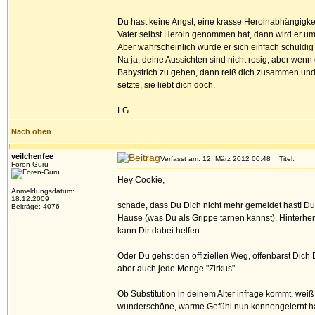
Du hast keine Angst, eine krasse Heroinabhängigkei
Vater selbst Heroin genommen hat, dann wird er um 
Aber wahrscheinlich würde er sich einfach schuldig 
Na ja, deine Aussichten sind nicht rosig, aber wen
Babystrich zu gehen, dann reiß dich zusammen und s
setzte, sie liebt dich doch.
LG
Nach oben
veilchenfee
Verfasst am: 12. März 2012 00:48
Titel:
Foren-Guru
Hey Cookie,
Anmeldungsdatum:
18.12.2009
schade, dass Du Dich nicht mehr gemeldet hast! Du
Beiträge: 4076
Hause (was Du als Grippe tarnen kannst). Hinterher 
kann Dir dabei helfen.
Oder Du gehst den offiziellen Weg, offenbarst Dich 
aber auch jede Menge "Zirkus".
Ob Substitution in deinem Alter infrage kommt, weiß 
wunderschöne, warme Gefühl nun kennengelernt has