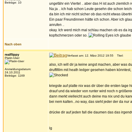
Beiträge: 10
ungefähr ein Viertel .. aber das H ist auch ziemlich rei
Na ja .. ich hab schon Leute gesehn die schon leich
da bin ich mir nicht sicher ob das nicht etwas übert
Ein paar Freundinnen hätte ich schon. Aber ich gla
anrufen ..
okay. Ich werd mich mal schlau machen ob es da irg
kopfschmerzen oder so.
ich glaube 
Nach oben
realflippy
Verfasst am: 12. März 2012 19:55
Titel:
Platin-User
also, ich will dir ja keine angst machen, aber was du 
Anmeldungsdatum:
druffifilm mit heath ledger gesehen haben könntest, 
24.10.2011
Beiträge: 1169
kriegste auf platte nix was dir über die ersten tage
drauf und da wieder von runter wird noch n größerer
dann merkt vielleicht auch deine ma nix und du kann
bei nem kalten...no way, das sieht jeder der da nur
drücke dir auf jeden fall die daumen das das irgend
lg