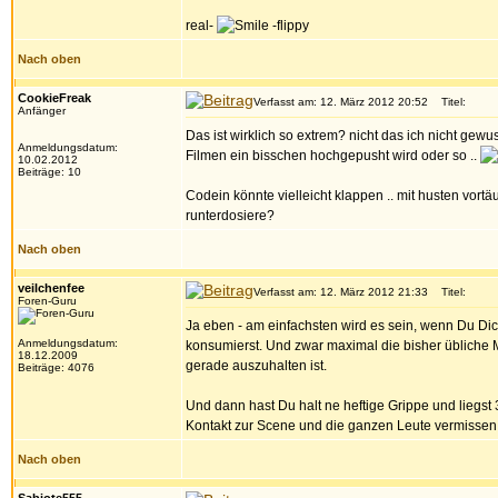
real-
-flippy
Nach oben
CookieFreak
Verfasst am: 12. März 2012 20:52
Titel:
Anfänger
Das ist wirklich so extrem? nicht das ich nicht gew
Anmeldungsdatum:
Filmen ein bisschen hochgepusht wird oder so ..
10.02.2012
Beiträge: 10
Codein könnte vielleicht klappen .. mit husten vor
runterdosiere?
Nach oben
veilchenfee
Verfasst am: 12. März 2012 21:33
Titel:
Foren-Guru
Ja eben - am einfachsten wird es sein, wenn Du Dich
Anmeldungsdatum:
konsumierst. Und zwar maximal die bisher übliche 
18.12.2009
gerade auszuhalten ist.
Beiträge: 4076
Und dann hast Du halt ne heftige Grippe und liegst 
Kontakt zur Scene und die ganzen Leute vermissen, 
Nach oben