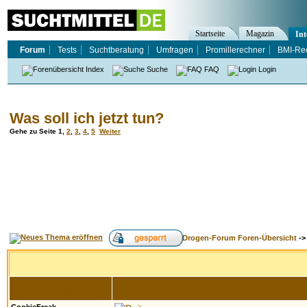
Startseite
Magazin
Int
Forum
Tests
Suchtberatung
Umfragen
Promillerechner
BMI-Re
Index
Suche
FAQ
Login
Was soll ich jetzt tun?
Gehe zu Seite
1
,
2
,
3
,
4
,
5
Weiter
Drogen-Forum Foren-Übersicht
-
Autor