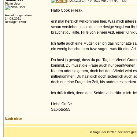
Sabiote555
Verfasst am: 12. März 2012 21:35
Titel:
Platin-User
Hallo CookieFreak,
Anmeldungsdatum:
14.08.2011
erst mal herzlich willkommen hier. Was mich interess
Beiträge: 1568
schon verstehen, dass du eine riesige Angst vor ih
brauchst du Hilfe. Hilfe von einem Arzt, einer Klini
Ich hatte auch eine Mutter, der ich das nicht hätte 
ein wenig beschreiben bzw. sagen, was für eine Art R
Du hast ja gesagt, dass du pro Tag ein Viertel Gramm
kommst. Du musst die Frage auch nur beantworten, 
Klauen oder so gehen, doch bei dem Viertel wird es
mitbekommen. Du hast dich doch sicherlich auch so
doch nur eine Frage der Zeit, bis andere es merken.
Ich drück dich, denn dein Schicksal berührt mich. I
Liebe Grüße
Sabiote555
Nach oben
Beiträge der letzten Zeit anzeigen