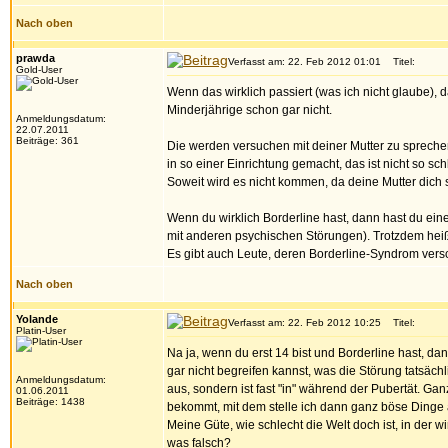
Nach oben
prawda
Verfasst am: 22. Feb 2012 01:01
Titel:
Gold-User
Wenn das wirklich passiert (was ich nicht glaube)
Minderjährige schon gar nicht.
Anmeldungsdatum:
22.07.2011
Beiträge: 361
Die werden versuchen mit deiner Mutter zu sprechen
in so einer Einrichtung gemacht, das ist nicht so 
Soweit wird es nicht kommen, da deine Mutter dich s
Wenn du wirklich Borderline hast, dann hast du eine
mit anderen psychischen Störungen). Trotzdem heißt
Es gibt auch Leute, deren Borderline-Syndrom versc
Nach oben
Yolande
Verfasst am: 22. Feb 2012 10:25
Titel:
Platin-User
Na ja, wenn du erst 14 bist und Borderline hast, da
gar nicht begreifen kannst, was die Störung tatsächli
Anmeldungsdatum:
aus, sondern ist fast "in" während der Pubertät. 
01.06.2011
Beiträge: 1438
bekommt, mit dem stelle ich dann ganz böse Dinge
Meine Güte, wie schlecht die Welt doch ist, in der 
was falsch?