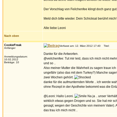
Der Vorschlag von Feilchenfee klingt doch ganz gu
Meld dich bitte wieder. Dein Schicksal berührt mich
Alle liebe Leoni
Nach oben
CookieFreak
Verfasst am: 12. März 2012 17:40
Titel:
Anfänger
Danke für die Antworten.
Anmeldungsdatum:
@veilchenfee: Tut mir leid, dass ich mich nicht meh
10.02.2012
Beiträge: 10
und so ..
Also meiner Mutter die Wahrheit zu sagen traue ich 
ungefähr (also das mit dem Turkey?) Manche sagen
zwei Wochen gehört.
danke für die aufmunternden Worte .. ich werde wa
ohne Rezept in der Apotheke bekommt was die Entz
@Leoni: Hallo Leoni.
Na ja .. unser Verhältn
wirklich etwas gegen Drogen und so. Sie hat mir sch
gesagt, wegen der Geschichte von meinem Vater). Abe
das trau ich mich nicht ..