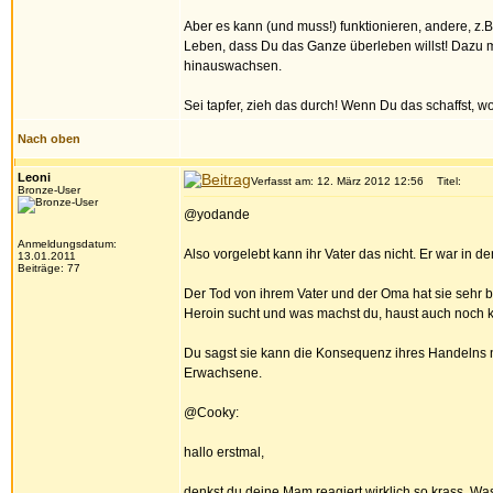
Aber es kann (und muss!) funktionieren, andere, z.B
Leben, dass Du das Ganze überleben willst! Dazu m
hinauswachsen.
Sei tapfer, zieh das durch! Wenn Du das schaffst, wo
Nach oben
Leoni
Verfasst am: 12. März 2012 12:56
Titel:
Bronze-User
@yodande
Anmeldungsdatum:
Also vorgelebt kann ihr Vater das nicht. Er war in 
13.01.2011
Beiträge: 77
Der Tod von ihrem Vater und der Oma hat sie sehr 
Heroin sucht und was machst du, haust auch noch k
Du sagst sie kann die Konsequenz ihres Handelns n
Erwachsene.
@Cooky:
hallo erstmal,
denkst du deine Mam reagiert wirklich so krass. Was