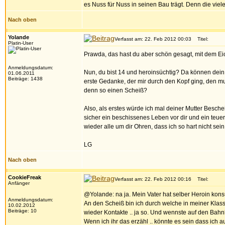
es Nuss für Nuss in seinen Bau trägt. Denn die viel
Nach oben
Yolande
Verfasst am: 22. Feb 2012 00:03
Titel:
Platin-User
Prawda, das hast du aber schön gesagt, mit dem E
Anmeldungsdatum:
Nun, du bist 14 und heroinsüchtig? Da können dein 
01.06.2011
Beiträge: 1438
erste Gedanke, der mir durch den Kopf ging, den mus
denn so einen Scheiß?
Also, als erstes würde ich mal deiner Mutter Besch
sicher ein beschissenes Leben vor dir und ein teuer
wieder alle um dir Ohren, dass ich so hart nicht sein
LG
Nach oben
CookieFreak
Verfasst am: 22. Feb 2012 00:16
Titel:
Anfänger
@Yolande: na ja. Mein Vater hat selber Heroin konsu
Anmeldungsdatum:
An den Scheiß bin ich durch welche in meiner Klas
10.02.2012
Beiträge: 10
wieder Kontakte .. ja so. Und wennste auf den Bahn
Wenn ich ihr das erzähl .. könnte es sein dass ich a