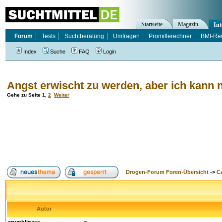
Startseite
Magazin
Int
Forum
Tests
Suchtberatung
Umfragen
Promillerechner
BMI-Re
Index
Suche
FAQ
Login
Angst erwischt zu werden, aber ich kann n
Gehe zu Seite
1
,
2
Weiter
Drogen-Forum Foren-Übersicht
->
Ca
Autor