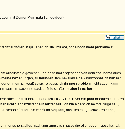
uation mit Deiner Mum natürlich outdoor)
infach" aufhören! naja.. aber ich stell mir vor, ohne noch mehr probleme zu
ar nicht arbeitsfähig gewesen und hatte mal abgesehen von dem ess-thema auch
meine beziehungen, zu freunden, familie- alles eine katastrophe! ich hab mir
aufgenommen. ich weiß so sicher, dass ich ihr mein problem nicht sagen kann,
issen, mit sack und pack auf die straße, ist aber jahre her..
t mehr nüchtern! mit trinken habe ich EIGENTLICH vor ein paar monaten aufhören
ab richtig angstzustände in letzter zeit.. ich bin eigentlich ne total feige sau,
 bin schon nüchtern so verträumt/verplant, dass ich mir geschworen habe,
deren menschen.. alles macht mir angst, ich hasse die ellenbogen- gesellschaft