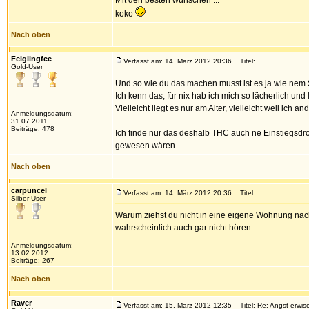
Mit den besten wünschen ...
koko
Nach oben
Feiglingfee
Verfasst am: 14. März 2012 20:36
Titel:
Gold-User
Und so wie du das machen musst ist es ja wie nem
Ich kenn das, für nix hab ich mich so lächerlich und 
Vielleicht liegt es nur am Alter, vielleicht weil ich 
Anmeldungsdatum:
31.07.2011
Beiträge: 478
Ich finde nur das deshalb THC auch ne Einstiegsdroge
gewesen wären.
Nach oben
carpuncel
Verfasst am: 14. März 2012 20:36
Titel:
Silber-User
Warum ziehst du nicht in eine eigene Wohnung nach 
wahrscheinlich auch gar nicht hören.
Anmeldungsdatum:
13.02.2012
Beiträge: 267
Nach oben
Raver
Verfasst am: 15. März 2012 12:35
Titel: Re: Angst erwisc