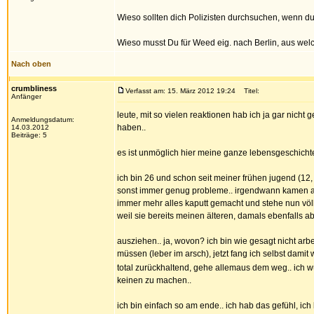
Wieso sollten dich Polizisten durchsuchen, wenn du 
Wieso musst Du für Weed eig. nach Berlin, aus welc
Nach oben
crumbliness
Verfasst am: 15. März 2012 19:24
Titel:
Anfänger
leute, mit so vielen reaktionen hab ich ja gar nicht 
Anmeldungsdatum:
haben..
14.03.2012
Beiträge: 5
es ist unmöglich hier meine ganze lebensgeschicht
ich bin 26 und schon seit meiner frühen jugend (12
sonst immer genug probleme.. irgendwann kamen alko
immer mehr alles kaputt gemacht und stehe nun völli
weil sie bereits meinen älteren, damals ebenfalls a
ausziehen.. ja, wovon? ich bin wie gesagt nicht ar
müssen (leber im arsch), jetzt fang ich selbst damit w
total zurückhaltend, gehe allemaus dem weg.. ich 
keinen zu machen..
ich bin einfach so am ende.. ich hab das gefühl, ich