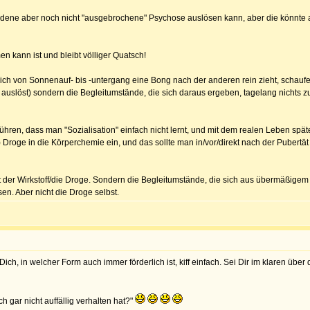
rhandene aber noch nicht "ausgebrochene" Psychose auslösen kann, aber die könnte
 kann ist und bleibt völliger Quatsch!
 von Sonnenauf- bis -untergang eine Bong nach der anderen rein zieht, schaufelt
" auslöst) sondern die Begleitumstände, die sich daraus ergeben, tagelang nichts z
ren, dass man "Sozialisation" einfach nicht lernt, und mit dem realen Leben spät
!) Droge in die Körperchemie ein, und das sollte man in/vor/direkt nach der Puber
icht der Wirkstoff/die Droge. Sondern die Begleitumstände, die sich aus übermäßig
n. Aber nicht die Droge selbst.
 Dich, in welcher Form auch immer förderlich ist, kiff einfach. Sei Dir im klaren ü
gar nicht auffällig verhalten hat?"