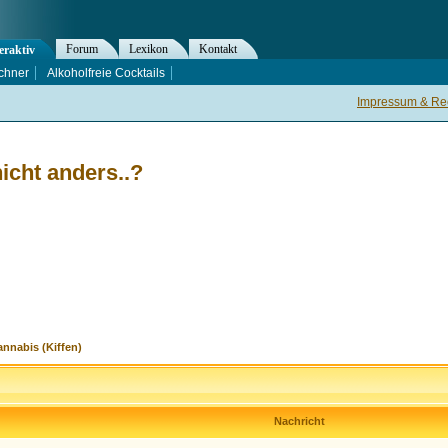
Forum
Lexikon
Kontakt
eraktiv
chner
Alkoholfreie Cocktails
Impressum & Rec
icht anders..?
nnabis (Kiffen)
Nachricht