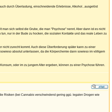
 auch durch Überlastung, einschneidende Erlebnisse, Alkohol...ausgelöst
 man sich selbst die Grube, die man "Psychose" nennt. Aber dann ist es nicht
u tun, nur in der Bude zu hocken, die sozialen Kontakte und das reale Leben zu
er nicht zurecht kommt. Auch diese Überforderung später kann zu einer
tät sowieso absolut unterlassen, da die Körperchemie dann sowieso im völligem
em Konsum, oder im zu jungem Alter ergeben, können zu einer Psychose führen.
ber die Risiken (bei Cannabis verschwindend gering ggü. legalen Drogen wie