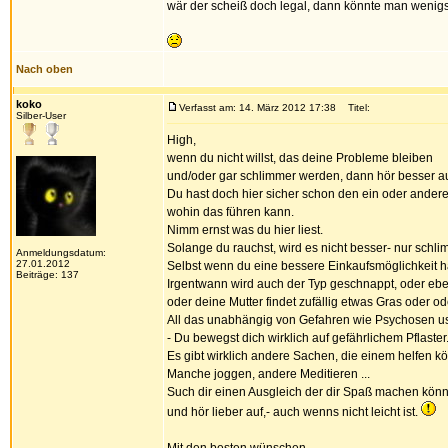
wär der scheiß doch legal, dann könnte man wenigst
Nach oben
koko
Verfasst am: 14. März 2012 17:38
Titel:
Silber-User
High,
wenn du nicht willst, das deine Probleme bleiben
und/oder gar schlimmer werden, dann hör besser au
Du hast doch hier sicher schon den ein oder ander
wohin das führen kann.
Nimm ernst was du hier liest.
Solange du rauchst, wird es nicht besser- nur schli
Anmeldungsdatum:
27.01.2012
Selbst wenn du eine bessere Einkaufsmöglichkeit has
Beiträge: 137
Irgentwann wird auch der Typ geschnappt, oder ebe
oder deine Mutter findet zufällig etwas Gras oder od
All das unabhängig von Gefahren wie Psychosen u
- Du bewegst dich wirklich auf gefährlichem Pflaster
Es gibt wirklich andere Sachen, die einem helfen 
Manche joggen, andere Meditieren ...
Such dir einen Ausgleich der dir Spaß machen könn
und hör lieber auf,- auch wenns nicht leicht ist.