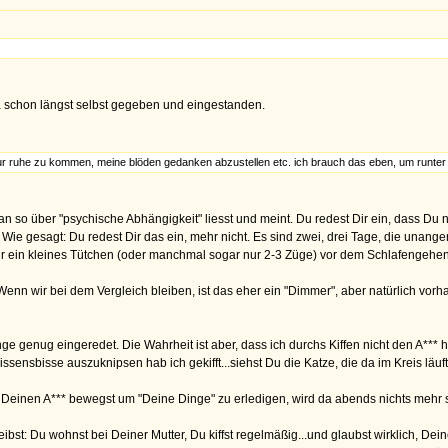
ma schon längst selbst gegeben und eingestanden.
 zur ruhe zu kommen, meine blöden gedanken abzustellen etc. ich brauch das eben, um runte
an so über "psychische Abhängigkeit" liesst und meint. Du redest Dir ein, dass Du
Wie gesagt: Du redest Dir das ein, mehr nicht. Es sind zwei, drei Tage, die unang
 nur ein kleines Tütchen (oder manchmal sogar nur 2-3 Züge) vor dem Schlafengehen:
Wenn wir bei dem Vergleich bleiben, ist das eher ein "Dimmer", aber natürlich vorh
nge genug eingeredet. Die Wahrheit ist aber, dass ich durchs Kiffen nicht den A**
ensbisse auszuknipsen hab ich gekifft...siehst Du die Katze, die da im Kreis läuf
 Deinen A*** bewegst um "Deine Dinge" zu erledigen, wird da abends nichts mehr s
st: Du wohnst bei Deiner Mutter, Du kiffst regelmäßig...und glaubst wirklich, Dei