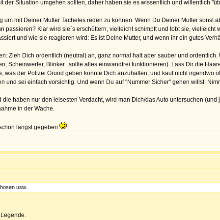
it der Situation umgehen sollten, daher haben sie es wissentlich und willentlich "ü
nug um mit Deiner Mutter Tacheles reden zu können. Wenn Du Deiner Mutter sonst ab
n passieren? Klar wird sie`s erschüttern, vielleicht schimpft und tobt sie, vielleicht
ert und wie sie reagieren wird: Es ist Deine Mutter, und wenn ihr ein gutes Verhäl
nen: Zieh Dich ordentlich (neutral) an, ganz normal halt aber sauber und ordentli
en, Scheinwerfer, Blinker...sollte alles einwandfrei funktionieren). Lass Dir die Haa
nte, was der Polizei Grund geben könnte Dich anzuhalten, und kauf nicht irgendwo
en und sei einfach vorsichtig. Und wenn Du auf "Nummer Sicher" gehen willst: Nimm 
ie haben nur den leisesten Verdacht, wird man Dich/das Auto untersuchen (und ja:
abnahme in der Wache.
t schon längst gegeben
chosen usw.
e Legende.