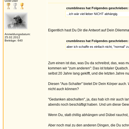
Gold-User
crumbliness hat Folgendes geschrieben:
...ich wär viel lieber NICHT abhängig.
Eigentlich hast Du Dir die Antwort auf Dein Dilem
Anmeldungsdatum:
25.02.2012
Beiträge: 640
crumbliness hat Folgendes geschrieben:
aber ich schaffe es einfach nicht, "normal"
Zum einen ist das, was Du da schreibst, das, was m
kommen wir "zum anderen": Das ist totaler Quatsch. 
selbst 20 Jahre lang gekifft, und die letzten Jahre
Diesen "Aus-Schalter" bietet Dir Dein Körper auch. 
nicht auch können?
"Gedanken abschalten", ja, das hab ich mir auch la
abends noch beschäftigt haben. Und um diese Gewiss
Wenn Du, statt chillig abhängen und Dübel rauchst,
Aber noch mal zu den anderen Dingen, die Du schreib