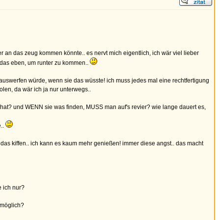
an das zeug kommen könnte.. es nervt mich eigentlich, ich wär viel lieber
h das eben, um runter zu kommen..
tig rauswerfen würde, wenn sie das wüsste! ich muss jedes mal eine rechtfertigung
olen, da wär ich ja nur unterwegs..
 hat? und WENN sie was finden, MUSS man auf's revier? wie lange dauert es,
e..
leme, das kiffen.. ich kann es kaum mehr genießen! immer diese angst.. das macht
e ich nur?
nmöglich?