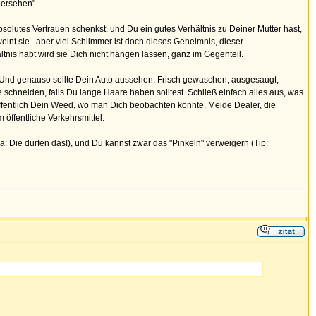
bersehen".
solutes Vertrauen schenkst, und Du ein gutes Verhältnis zu Deiner Mutter hast,
 weint sie...aber viel Schlimmer ist doch dieses Geheimnis, dieser
tnis habt wird sie Dich nicht hängen lassen, ganz im Gegenteil.
ch. Und genauso sollte Dein Auto aussehen: Frisch gewaschen, ausgesaugt,
re schneiden, falls Du lange Haare haben solltest. Schließ einfach alles aus, was
 öffentlich Dein Weed, wo man Dich beobachten könnte. Meide Dealer, die
öffentliche Verkehrsmittel.
 Die dürfen das!), und Du kannst zwar das "Pinkeln" verweigern (Tip: