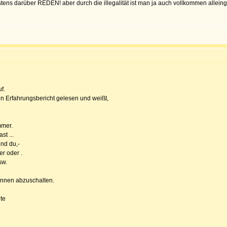
ens darüber REDEN! aber durch die illegalität ist man ja auch vollkommen alleinge
f.
en Erfahrungsbericht gelesen und weißt,
mmer.
t ...
nd du,-
er oder .
sw.
.
können abzuschalten.
te