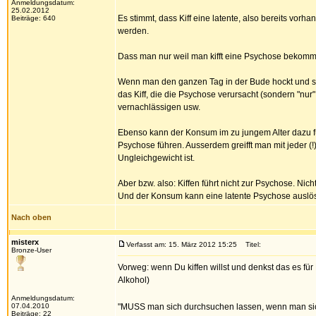
Anmeldungsdatum:
25.02.2012
Es stimmt, dass Kiff eine latente, also bereits vo
Beiträge: 640
werden.
Dass man nur weil man kifft eine Psychose bekommen
Wenn man den ganzen Tag in der Bude hockt und sich
das Kiff, die die Psychose verursacht (sondern "nur
vernachlässigen usw.
Ebenso kann der Konsum im zu jungem Alter dazu füh
Psychose führen. Ausserdem greifft man mit jeder (
Ungleichgewicht ist.
Aber bzw. also: Kiffen führt nicht zur Psychose. N
Und der Konsum kann eine latente Psychose auslöse
Nach oben
misterx
Verfasst am: 15. März 2012 15:25
Titel:
Bronze-User
Vorweg: wenn Du kiffen willst und denkst das es für
Alkohol)
Anmeldungsdatum:
07.04.2010
"MUSS man sich durchsuchen lassen, wenn man sich 
Beiträge: 22