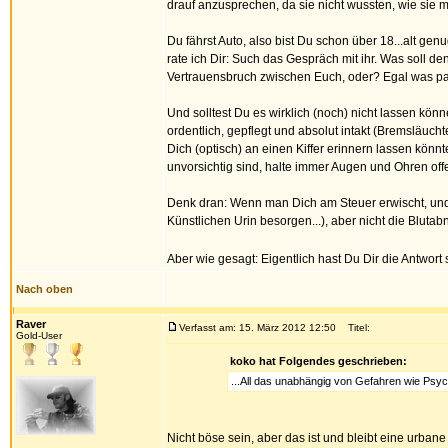
drauf anzusprechen, da sie nicht wussten, wie sie m
Du fährst Auto, also bist Du schon über 18...alt ge
rate ich Dir: Such das Gespräch mit ihr. Was soll den
Vertrauensbruch zwischen Euch, oder? Egal was passi
Und solltest Du es wirklich (noch) nicht lassen kön
ordentlich, gepflegt und absolut intakt (Bremsläucht
Dich (optisch) an einen Kiffer erinnern lassen kön
unvorsichtig sind, halte immer Augen und Ohren off
Denk dran: Wenn man Dich am Steuer erwischt, und d
Künstlichen Urin besorgen...), aber nicht die Blut
Aber wie gesagt: Eigentlich hast Du Dir die Antwor
Nach oben
Raver
Verfasst am: 15. März 2012 12:50
Titel:
Gold-User
koko hat Folgendes geschrieben:
...All das unabhängig von Gefahren wie Psy
Nicht böse sein, aber das ist und bleibt eine urban