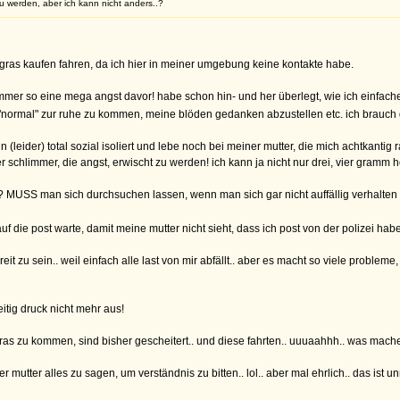
u werden, aber ich kann nicht anders..?
ras kaufen fahren, da ich hier in meiner umgebung keine kontakte habe.
er so eine mega angst davor! habe schon hin- und her überlegt, wie ich einfacher 
, "normal" zur ruhe zu kommen, meine blöden gedanken abzustellen etc. ich brauc
bin (leider) total sozial isoliert und lebe noch bei meiner mutter, die mich achtkan
r schlimmer, die angst, erwischt zu werden! ich kann ja nicht nur drei, vier gramm h
? MUSS man sich durchsuchen lassen, wenn man sich gar nicht auffällig verhalten
uf die post warte, damit meine mutter nicht sieht, dass ich post von der polizei hab
, breit zu sein.. weil einfach alle last von mir abfällt.. aber es macht so viele prob
itig druck nicht mehr aus!
gras zu kommen, sind bisher gescheitert.. und diese fahrten.. uuuaahhh.. was mach
tter alles zu sagen, um verständnis zu bitten.. lol.. aber mal ehrlich.. das ist u