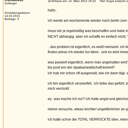
crumbliness
Verfasst am: 14. März 2012 16:22
Titel: Angst erwischt z
Anfänger
hallo..
Anmeldungsdatum:
14.03.2012
Beiträge: 5
ich werde am wochenende wieder nach berlin zum g
muss mir ja regelmäßig was beschaffen und habe imm
NICHT abhängig. aber ich schaffe es einfach nicht
.. das problem ist eigentlich, es weiß niemand. ich 
finden,wieso ich wieder los fahre.. und es wird imme
was passiert eigentlich, wenn man angehalten wird
bis post von der staatsanwaltschaft kommt?
ich hab mir schon oft ausgemalt, wie ich dann tägl. a
ich bin eigentlich verzweifelt.. ich liebe das gefühl
mich verrückt!
ey.. was mache ich nur? ich halte angst und gleichze
meine versuche, etwas leichter/ ungefährlicher an 
ich hatte schon die TOTAL VERRÜCKTE idee, meiner mu