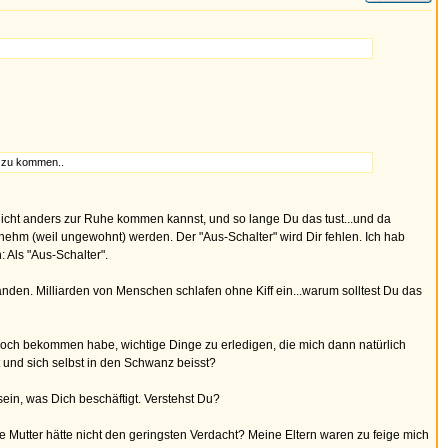
r zu kommen..
 nicht anders zur Ruhe kommen kannst, und so lange Du das tust...und da
enehm (weil ungewohnt) werden. Der "Aus-Schalter" wird Dir fehlen. Ich hab
 Als "Aus-Schalter".
anden. Milliarden von Menschen schlafen ohne Kiff ein...warum solltest Du das
* hoch bekommen habe, wichtige Dinge zu erledigen, die mich dann natürlich
t und sich selbst in den Schwanz beisst?
ein, was Dich beschäftigt. Verstehst Du?
ne Mutter hätte nicht den geringsten Verdacht? Meine Eltern waren zu feige mich