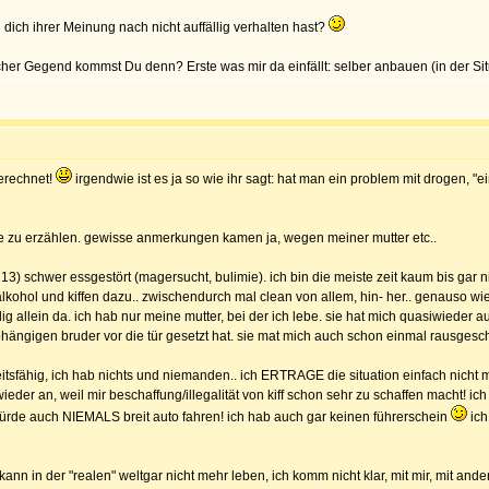
dich ihrer Meinung nach nicht auffällig verhalten hast?
her Gegend kommst Du denn? Erste was mir da einfällt: selber anbauen (in der Sit
gerechnet!
irgendwie ist es ja so wie ihr sagt: hat man ein problem mit drogen, "e
e zu erzählen. gewisse anmerkungen kamen ja, wegen meiner mutter etc..
, 13) schwer essgestört (magersucht, bulimie). ich bin die meiste zeit kaum bis g
hol und kiffen dazu.. zwischendurch mal clean von allem, hin- her.. genauso wie 
g allein da. ich hab nur meine mutter, bei der ich lebe. sie hat mich quasiwieder 
bhängigen bruder vor die tür gesetzt hat. sie mat mich auch schon einmal rausgeschm
beitsfähig, ich hab nichts und niemanden.. ich ERTRAGE die situation einfach nich
ieder an, weil mir beschaffung/illegalität von kiff schon sehr zu schaffen macht! ich h
würde auch NIEMALS breit auto fahren! ich hab auch gar keinen führerschein
ich
 kann in der "realen" weltgar nicht mehr leben, ich komm nicht klar, mit mir, mit an