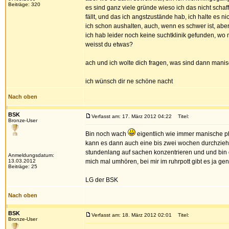
Beiträge: 320
es sind ganz viele gründe wieso ich das nicht schaf
fällt, und das ich angstzustände hab, ich halte es n
ich schon aushalten, auch, wenn es schwer ist, aber f
ich hab leider noch keine suchtklinik gefunden, wo
weisst du etwas?
ach und ich wolte dich fragen, was sind dann man
ich wünsch dir ne schöne nacht
Nach oben
BSK
Verfasst am: 17. März 2012 04:22
Titel:
Bronze-User
Bin noch wach
eigentlich wie immer manische ph
kann es dann auch eine bis zwei wochen durchziehe
stundenlang auf sachen konzentrieren und und bin da
Anmeldungsdatum:
13.03.2012
mich mal umhören, bei mir im ruhrpott gibt es ja g
Beiträge: 25
LG der BSK
Nach oben
BSK
Verfasst am: 18. März 2012 02:01
Titel:
Bronze-User