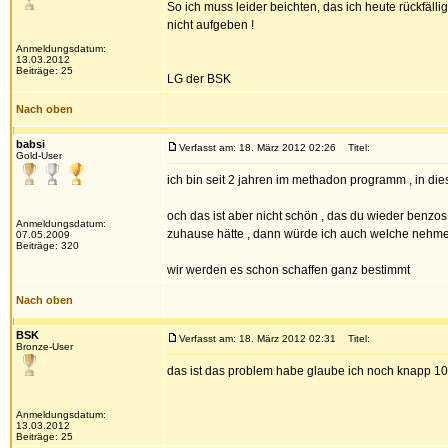
So ich muss leider beichten, das ich heute rückfäll
nicht aufgeben !
Anmeldungsdatum:
13.03.2012
Beiträge: 25
LG der BSK
Nach oben
babsi
Verfasst am: 18. März 2012 02:26
Titel:
Gold-User
ich bin seit 2 jahren im methadon programm , in die
och das ist aber nicht schön , das du wieder benzo
Anmeldungsdatum:
zuhause hätte , dann würde ich auch welche nehme
07.05.2009
Beiträge: 320
wir werden es schon schaffen ganz bestimmt
Nach oben
BSK
Verfasst am: 18. März 2012 02:31
Titel:
Bronze-User
das ist das problem habe glaube ich noch knapp 100
Anmeldungsdatum:
13.03.2012
Beiträge: 25