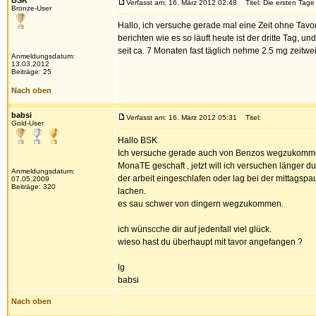
BSK
Verfasst am: 16. März 2012 02:48
Titel: Die ersten Tag
Bronze-User
Hallo, ich versuche gerade mal eine Zeit ohne Tavor
berichten wie es so läuft heute ist der dritte Tag, 
seit ca. 7 Monaten fast täglich nehme 2.5 mg zeitw
Anmeldungsdatum:
13.03.2012
Beiträge: 25
Nach oben
babsi
Verfasst am: 16. März 2012 05:31
Titel:
Gold-User
Hallo BSK
Ich versuche gerade auch von Benzos wegzukommen
MonaTE geschaft , jetzt will ich versuchen länger 
Anmeldungsdatum:
der arbeit eingeschlafen oder lag bei der mittagspaus
07.05.2009
Beiträge: 320
lachen.
es sau schwer von dingern wegzukommen.
ich wünscche dir auf jedenfall viel glück.
wieso hast du überhaupt mit tavor angefangen ?
lg
babsi
Nach oben