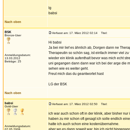
lg
babsi
Nach oben
BSK
Verfasst am: 17. März 2012 02:14
Titel:
Bronze-User
Hi babsi
Ja bei mir lief es ähnlich ab, Dorgen dann ne Thera
Therapeutin so schön sag, ist einfach immer viel zu
Anmeldungsdatum:
wieder ein klinik aufenthalt bevor was mich echt streß
13.03.2012
Beiträge: 25
uni gegangen dann dann war ich bei der arge die mir
sehen wie es weiter geht.
Freut mich das du geantwortet hast
LG der BSK
Nach oben
babsi
Verfasst am: 17. März 2012 02:50
Titel:
Gold-User
ich war auch schon oft in der klinik, aber bisher n
haben zu mir schon oft gesagt ich solle endlich ein
hatte ich auch schon eine kostenübernahme.
Anmeldungsdatum:
aber wo es dann soweit war, bin ich nicht hingegang
07.05.2009