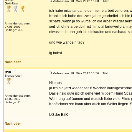
babsi
Verfasst am: 18. März 2012 15:08
Titel:
Gold-User
ich habe mitte januar leider meine arbeit verloren, 
Kranke. ich habe dort zwei jahre gearbeitet. ich bin 
schaffe, wenn ja so würde ich die arbeit wieder beko
Anmeldungsdatum:
seit ich ohne arbeit bin, ist mir total langweilig am
07.05.2009
Beiträge: 320
etwas und dann geh ich einkaufen und nachaus. so is
und wie war dein tag?
lg babsi
Nach oben
BSK
Verfasst am: 18. März 2012 15:56
Titel:
Bronze-User
Hi babsi,
ja ich bin jetzt wieder seit 8 Wochen karnkgeschribe
Das einzig gute ist ich gehe viel mit dem Hund Spa
Anmeldungsdatum:
Wohnung aufräumen und was ich liebe viele Filme g
13.03.2012
Beiträge: 25
Kopfschmerzen kann aber auch am Wetter liegen. Sch
LG der BSK
Nach oben