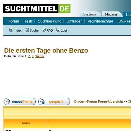
Startseite
Magazin
Int
Forum
Tests
Suchtberatung
Umfragen
Promillerechner
BMI-Re
Index
Suche
FAQ
Login
Die ersten Tage ohne Benzo
Gehe zu Seite
1
,
2
,
3
Weiter
Drogen-Forum Foren-Übersicht
->
Cl
Autor