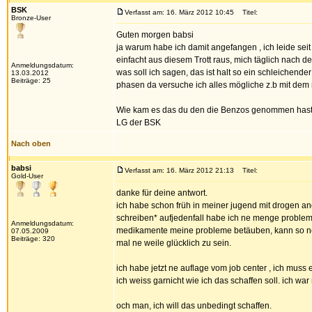
BSK
Verfasst am: 16. März 2012 10:45
Titel:
Bronze-User
Guten morgen babsi
ja warum habe ich damit angefangen , ich leide seit
einfacht aus diesem Trott raus, mich täglich nach 
Anmeldungsdatum:
was soll ich sagen, das ist halt so ein schleichen
13.03.2012
Beiträge: 25
phasen da versuche ich alles mögliche z.b mit dem r
Wie kam es das du den die Benzos genommen hast ?
LG der BSK
Nach oben
babsi
Verfasst am: 16. März 2012 21:13
Titel:
Gold-User
danke für deine antwort.
ich habe schon früh in meiner jugend mit drogen ang
schreiben* aufjedenfall habe ich ne menge probleme 
Anmeldungsdatum:
medikamente meine probleme betäuben, kann so ne 
07.05.2009
Beiträge: 320
mal ne weile glücklich zu sein.
ich habe jetzt ne auflage vom job center , ich muss
ich weiss garnicht wie ich das schaffen soll. ich w
och man, ich will das unbedingt schaffen.