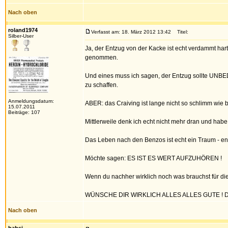
Nach oben
roland1974
Verfasst am: 18. März 2012 13:42
Titel:
Silber-User
Ja, der Entzug von der Kacke ist echt verdammt har
genommen.
Und eines muss ich sagen, der Entzug sollte UNBED
zu schaffen.
Anmeldungsdatum:
ABER: das Craiving ist lange nicht so schlimm wie 
15.07.2011
Beiträge: 107
Mittlerweile denk ich echt nicht mehr dran und habe
Das Leben nach den Benzos ist echt ein Traum - end
Möchte sagen: ES IST ES WERT AUFZUHÖREN !
Wenn du nachher wirklich noch was brauchst für die
WÜNSCHE DIR WIRKLICH ALLES ALLES GUTE ! D
Nach oben