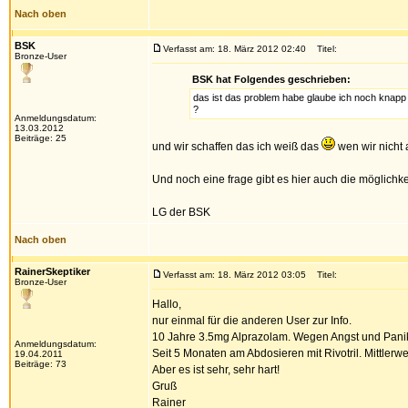
Nach oben
BSK
Verfasst am: 18. März 2012 02:40
Titel:
Bronze-User
BSK hat Folgendes geschrieben:
das ist das problem habe glaube ich noch knapp
?
Anmeldungsdatum:
13.03.2012
Beiträge: 25
und wir schaffen das ich weiß das
wen wir nicht
Und noch eine frage gibt es hier auch die möglichke
LG der BSK
Nach oben
RainerSkeptiker
Verfasst am: 18. März 2012 03:05
Titel:
Bronze-User
Hallo,
nur einmal für die anderen User zur Info.
10 Jahre 3.5mg Alprazolam. Wegen Angst und Pani
Anmeldungsdatum:
Seit 5 Monaten am Abdosieren mit Rivotril. Mittlerwe
19.04.2011
Beiträge: 73
Aber es ist sehr, sehr hart!
Gruß
Rainer