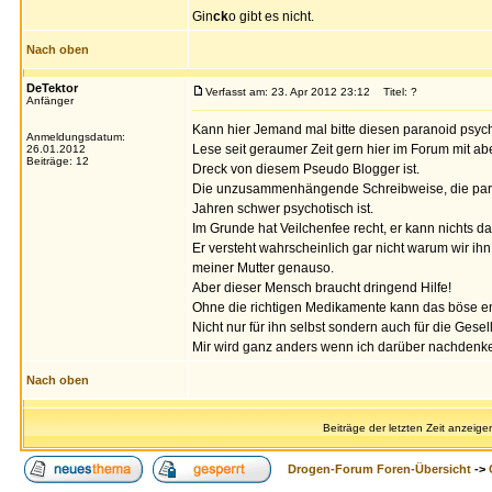
Gin
ck
o gibt es nicht.
Nach oben
DeTektor
Verfasst am: 23. Apr 2012 23:12
Titel: ?
Anfänger
Kann hier Jemand mal bitte diesen paranoid psyc
Anmeldungsdatum:
Lese seit geraumer Zeit gern hier im Forum mit a
26.01.2012
Beiträge: 12
Dreck von diesem Pseudo Blogger ist.
Die unzusammenhängende Schreibweise, die paran
Jahren schwer psychotisch ist.
Im Grunde hat Veilchenfee recht, er kann nichts daf
Er versteht wahrscheinlich gar nicht warum wir ih
meiner Mutter genauso.
Aber dieser Mensch braucht dringend Hilfe!
Ohne die richtigen Medikamente kann das böse e
Nicht nur für ihn selbst sondern auch für die Gesell
Mir wird ganz anders wenn ich darüber nachdenke
Nach oben
Beiträge der letzten Zeit anzeige
Drogen-Forum Foren-Übersicht
->