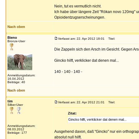
Nein, tut es vermutlich nicht.
Ich habe über längere Zeit "Rökan novo 120mg" 
Opioidentzugserscheinungen.
Nach oben
Bieno
Verfasst am: 22. Apr 2012 18:01
Titel:
Bronze-User
Die Zappeln sich den Arsch im Gesicht. Gegen Arsc
Gincko hilft, verklicker dat denen mal...
140 - 140 - 140 -
Anmeldungsdatum:
16.04.2012
Beiträge: 40
Nach oben
tim
Verfasst am: 22. Apr 2012 21:01
Titel:
Silber-User
Zitat:
Gincko hilft, verklicker dat denen mal...
Anmeldungsdatum:
08.03.2012
Ausgehend davon, daß "Gincko" nur ein orthographi
Beiträge: 177
absolut null hilft.