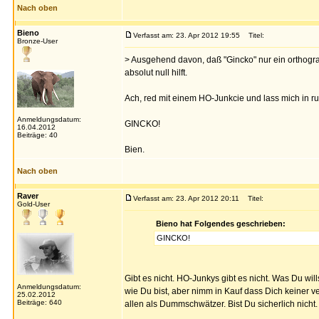
Nach oben
Bieno
Verfasst am: 23. Apr 2012 19:55
Titel:
Bronze-User
> Ausgehend davon, daß "Gincko" nur ein orthograp
absolut null hilft.
Ach, red mit einem HO-Junkcie und lass mich in ru
Anmeldungsdatum:
GINCKO!
16.04.2012
Beiträge: 40
Bien.
Nach oben
Raver
Verfasst am: 23. Apr 2012 20:11
Titel:
Gold-User
Bieno hat Folgendes geschrieben:
GINCKO!
Gibt es nicht. HO-Junkys gibt es nicht. Was Du wil
Anmeldungsdatum:
wie Du bist, aber nimm in Kauf dass Dich keiner ve
25.02.2012
Beiträge: 640
allen als Dummschwätzer. Bist Du sicherlich nicht.