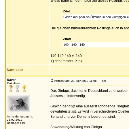
Wieso habe ich denn bloß auf dieses Postings gea
Zitat:
Gleich mal paar so Ölmultis in den klumpigen A
Die gleichen hirnverbrannten Postings auch in ande
Zitat:
140 - 140 - 140
140-140-140 = -140
IQ des Posters..? ;o)
Nach oben
Raver
Verfasst am: 23. Apr 2012 11:56
Titel:
Gold-User
Das Gin
kg
o, das hier in Deutschland zu erwerben 
äusserst minderwertig.
Ginkgo benötigt eine äusserst schonende, sorgfält
gewährleistet ist. Es wird in verschiedenen Quell
Behandlung von Demenz begründet sind.
Anmeldungsdatum:
25.02.2012
Beiträge: 640
Anwendung/Wirkung von Ginkgo: