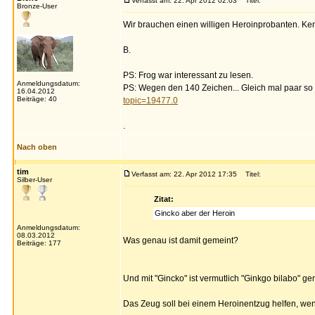
Verfasst am: 22. Apr 2012 02:03
Titel:
Bronze-User
Wir brauchen einen willigen Heroinprobanten. K
B.
PS: Frog war interessant zu lesen.
Anmeldungsdatum:
PS: Wegen den 140 Zeichen... Gleich mal paar so 
16.04.2012
Beiträge: 40
topic=19477.0
.
Nach oben
tim
Verfasst am: 22. Apr 2012 17:35
Titel:
Silber-User
Zitat:
Gincko aber der Heroin
Anmeldungsdatum:
08.03.2012
Was genau ist damit gemeint?
Beiträge: 177
Und mit "Gincko" ist vermutlich "Ginkgo bilabo" g
Das Zeug soll bei einem Heroinentzug helfen, wenn