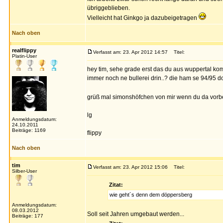
übriggeblieben.
Vielleicht hat Ginkgo ja dazubeigetragen
Nach oben
realflippy
Verfasst am: 23. Apr 2012 14:57
Titel:
Platin-User
hey tim, sehe grade erst das du aus wuppertal k
immer noch ne bullerei drin..? die ham se 94/95 d
grüß mal simonshöfchen von mir wenn du da vorbei
lg
Anmeldungsdatum:
24.10.2011
Beiträge: 1169
flippy
Nach oben
tim
Verfasst am: 23. Apr 2012 15:06
Titel:
Silber-User
Zitat:
wie geht´s denn dem döppersberg
Anmeldungsdatum:
08.03.2012
Soll seit Jahren umgebaut werden...
Beiträge: 177