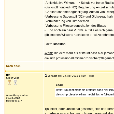
-Antioxidative Wirkung --> Schutz vor freien Radi
-Stickstoffmonoxid (NO) Regulierung --> Zellschutz
-Cholinaufnahmebegünstigung, Aufbau von Rezept
-Verbesserte Sauerstoff (O2)- und Glukoseaufnah
-Verminderung von Hirnödemen
-Verbesserte Fliesseigenschaften des Blutes
-...und noch ein paar Punkte, auf die es sich gena
gibt meines Wissens nach keine ernst zu nehmende
Fazit:
Blödsinn!
@tim:
Bin echt mehr als erstaunt dass hier jeman
die sich professionell mit medizinischer/pflegeri
Nach oben
tim
Verfasst am: 23. Apr 2012 14:30
Titel:
Silber-User
Zitat:
@tim: Bin echt mehr als erstaunt dass hier je
die sich professionell mit medizinischer/pfleg
Anmeldungsdatum:
08.03.2012
Beiträge: 177
Tja, nicht jeder Junkie hat geschafft, sich das Hirn
Ich arbeite zwar schon recht lange daran und stre