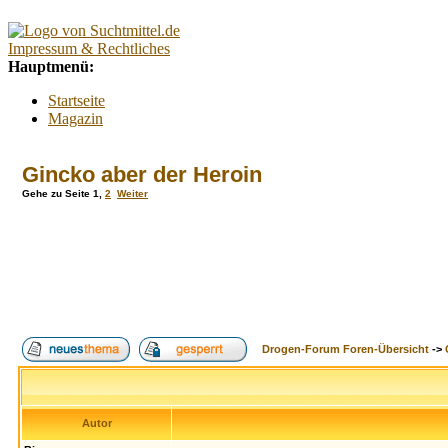
Impressum & Rechtliches
Hauptmenü:
Startseite
Magazin
Interaktiv
Forum
Gincko aber der Heroin
Lexikon
Kontakt
Gehe zu Seite
1
,
2
Weiter
Kontextmenü:
Forum
Tests
Suchtberatung
Umfragen
Promillerechner
BMI-Rechner
Drogen-Forum Foren-Übersicht
->
Alkoholfreie Cocktails
Index
Suche
FAQ
Login
Autor