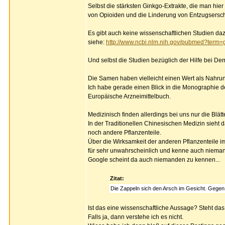
Selbst die stärksten Ginkgo-Extrakte, die man hier
von Opioiden und die Linderung von Entzugsersc
Es gibt auch keine wissenschaftlichen Studien daz
siehe:
http://www.ncbi.nlm.nih.gov/pubmed?term=
Und selbst die Studien bezüglich der Hilfe bei De
Die Samen haben vielleicht einen Wert als Nahrung
Ich habe gerade einen Blick in die Monographie d
Europäische Arzneimittelbuch.
Medizinisch finden allerdings bei uns nur die Blät
In der Traditionellen Chinesischen Medizin sieh
noch andere Pflanzenteile.
Über die Wirksamkeit der anderen Pflanzenteile i
für sehr unwahrscheinlich und kenne auch nieman
Google scheint da auch niemanden zu kennen...
Zitat:
Die Zappeln sich den Arsch im Gesicht. Gegen A
Ist das eine wissenschaftliche Aussage? Steht d
Falls ja, dann verstehe ich es nicht.