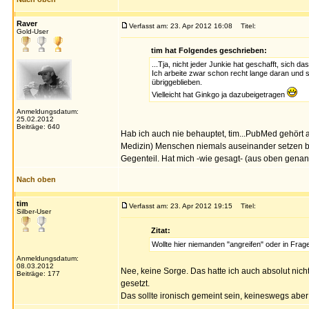
Raver
Verfasst am: 23. Apr 2012 16:08
Titel:
Gold-User
tim hat Folgendes geschrieben:
...Tja, nicht jeder Junkie hat geschafft, sich da
Ich arbeite zwar schon recht lange daran und s
übriggeblieben.
Vielleicht hat Ginkgo ja dazubeigetragen
Anmeldungsdatum:
25.02.2012
Beiträge: 640
Hab ich auch nie behauptet, tim...PubMed gehört a
Medizin) Menschen niemals auseinander setzen bzw
Gegenteil. Hat mich -wie gesagt- (aus oben gena
Nach oben
tim
Verfasst am: 23. Apr 2012 19:15
Titel:
Silber-User
Zitat:
Wollte hier niemanden "angreifen" oder in Frage
Anmeldungsdatum:
08.03.2012
Nee, keine Sorge. Das hatte ich auch absolut nicht
Beiträge: 177
gesetzt.
Das sollte ironisch gemeint sein, keineswegs aber 