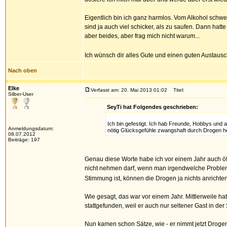
Eigentlich bin ich ganz harmlos. Vom Alkohol schw
sind ja auch viel schicker, als zu saufen. Dann hatt
aber beides, aber frag mich nicht warum...
Ich wünsch dir alles Gute und einen guten Austausc
Nach oben
Elke
Verfasst am: 20. Mai 2013 01:02
Titel:
Silber-User
SeyTi hat Folgendes geschrieben:
Ich bin gefestigt. Ich hab Freunde, Hobbys und al
Anmeldungsdatum:
nötig Glücksgefühle zwangshaft durch Drogen her
08.07.2012
Beiträge: 197
Genau diese Worte habe ich vor einem Jahr auch ö
nicht nehmen darf, wenn man irgendwelche Probleme
Stimmung ist, können die Drogen ja nichts anrichten. 
Wie gesagt, das war vor einem Jahr. Mittlerweile ha
stattgefunden, weil er auch nur seltener Gast in der
Nun kamen schon Sätze, wie - er nimmt jetzt Drogen b