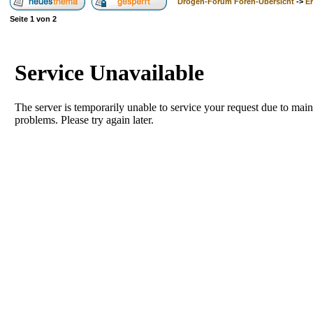
Drogen-Forum Foren-Übersicht
->
E
Seite
1
von
2