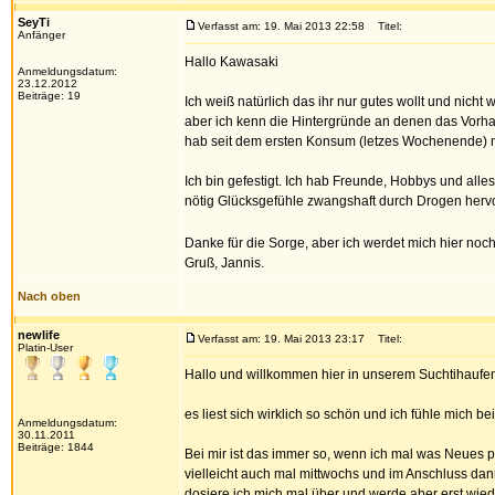
SeyTi
Verfasst am: 19. Mai 2013 22:58
Titel:
Anfänger
Hallo Kawasaki
Anmeldungsdatum:
23.12.2012
Beiträge: 19
Ich weiß natürlich das ihr nur gutes wollt und nicht
aber ich kenn die Hintergründe an denen das Vorhabe
hab seit dem ersten Konsum (letzes Wochenende)
Ich bin gefestigt. Ich hab Freunde, Hobbys und alles
nötig Glücksgefühle zwangshaft durch Drogen hervor
Danke für die Sorge, aber ich werdet mich hier no
Gruß, Jannis.
Nach oben
newlife
Verfasst am: 19. Mai 2013 23:17
Titel:
Platin-User
Hallo und willkommen hier in unserem Suchtihaufe
es liest sich wirklich so schön und ich fühle mich 
Anmeldungsdatum:
30.11.2011
Beiträge: 1844
Bei mir ist das immer so, wenn ich mal was Neues p
vielleicht auch mal mittwochs und im Anschluss dann
dosiere ich mich mal über und werde aber erst wied