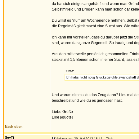
da hat sich einiges angehäuft und wenn man Gründe
Selbstmitleid und Drogen kann man schon gar kein
Du willst es "nur" am Wochenende nehmen. Selbst 
die Regelmäßigkeit macht eine Sucht aus. Wie wäre 
Ich kann mir vorstellen, dass du darüber jetzt die St
sind, waren das ganze Gegenteil. So traurig und de
Aus den mittlerweile persönlich gesammelten Erfah
steckst mit 1,5 Beinen schon in einer Sucht, lass es b
Zitat:
Ich habs nicht nötig Glücksgefühle zwangshaft 
Und warum nimmst du das Zeug dann? Lies mal dein
beschreibst und wie du es genossen hast.
Liebe Grüße
Elke [/quote]
Nach oben
SeyTi
Verfasst am: 20. Mai 2013 18:44
Titel: