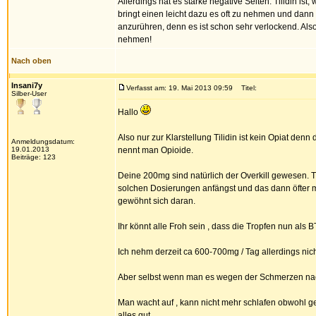
Allerdings hat es starke negative Seiten. Tilidin i
bringt einen leicht dazu es oft zu nehmen und dann 
anzurühren, denn es ist schon sehr verlockend. Als
nehmen!
Nach oben
Insani7y
Verfasst am: 19. Mai 2013 09:59
Titel:
Silber-User
Hallo
Also nur zur Klarstellung Tilidin ist kein Opiat denn
Anmeldungsdatum:
19.01.2013
nennt man Opioide.
Beiträge: 123
Deine 200mg sind natürlich der Overkill gewesen. T
solchen Dosierungen anfängst und das dann öfter 
gewöhnt sich daran.
Ihr könnt alle Froh sein , dass die Tropfen nun als
Ich nehm derzeit ca 600-700mg / Tag allerdings nic
Aber selbst wenn man es wegen der Schmerzen nac
Man wacht auf , kann nicht mehr schlafen obwohl g
alles gut.