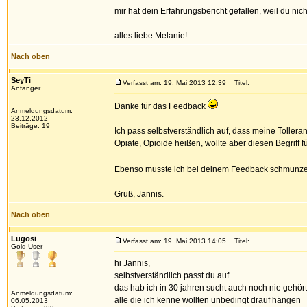
mir hat dein Erfahrungsbericht gefallen, weil du nic
alles liebe Melanie!
Nach oben
SeyTi
Verfasst am: 19. Mai 2013 12:39
Titel:
Anfänger
Danke für das Feedback
Anmeldungsdatum:
23.12.2012
Beiträge: 19
Ich pass selbstverständlich auf, dass meine Tolle
Opiate, Opioide heißen, wollte aber diesen Begriff 
Ebenso musste ich bei deinem Feedback schmunzel
Gruß, Jannis.
Nach oben
Lugosi
Verfasst am: 19. Mai 2013 14:05
Titel:
Gold-User
hi Jannis,
selbstverständlich passt du auf.
das hab ich in 30 jahren sucht auch noch nie gehört
Anmeldungsdatum:
alle die ich kenne wollten unbedingt drauf hängen
06.05.2013