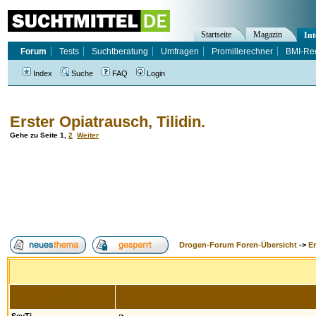
Startseite
Magazin
Int
Forum
Tests
Suchtberatung
Umfragen
Promillerechner
BMI-Re
Index
Suche
FAQ
Login
Erster Opiatrausch, Tilidin.
Gehe zu Seite
1
,
2
Weiter
Drogen-Forum Foren-Übersicht
->
E
Autor