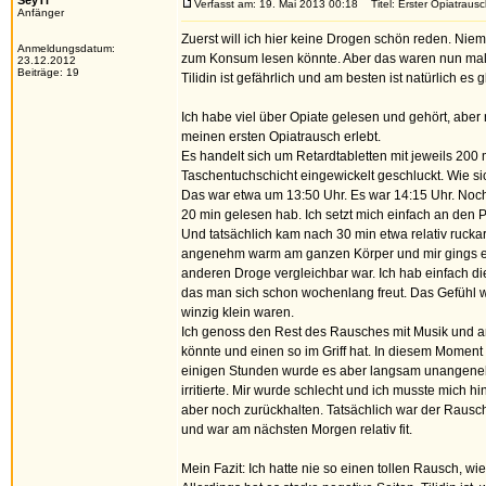
SeyTi
Verfasst am: 19. Mai 2013 00:18
Titel: Erster Opiatrausch
Anfänger
Zuerst will ich hier keine Drogen schön reden. Niem
Anmeldungsdatum:
zum Konsum lesen könnte. Aber das waren nun mal m
23.12.2012
Beiträge: 19
Tilidin ist gefährlich und am besten ist natürlich es 
Ich habe viel über Opiate gelesen und gehört, aber 
meinen ersten Opiatrausch erlebt.
Es handelt sich um Retardtabletten mit jeweils 200 
Taschentuchschicht eingewickelt geschluckt. Wie s
Das war etwa um 13:50 Uhr. Es war 14:15 Uhr. Noch h
20 min gelesen hab. Ich setzt mich einfach an den 
Und tatsächlich kam nach 30 min etwa relativ ruckar
angenehm warm am ganzen Körper und mir gings einfa
anderen Droge vergleichbar war. Ich hab einfach d
das man sich schon wochenlang freut. Das Gefühl w
winzig klein waren.
Ich genoss den Rest des Rausches mit Musik und an
könnte und einen so im Griff hat. In diesem Momen
einigen Stunden wurde es aber langsam unangeneh
irritierte. Mir wurde schlecht und ich musste mich
aber noch zurückhalten. Tatsächlich war der Rausc
und war am nächsten Morgen relativ fit.
Mein Fazit: Ich hatte nie so einen tollen Rausch, wie 