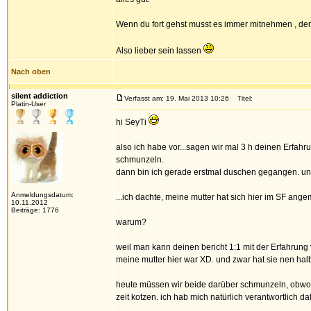
Wenn du fort gehst musst es immer mitnehmen , denn
Also lieber sein lassen
Nach oben
silent addiction
Verfasst am: 19. Mai 2013 10:26
Titel:
Platin-User
hi SeyTi
also ich habe vor...sagen wir mal 3 h deinen Erfahr
schmunzeln.
dann bin ich gerade erstmal duschen gegangen. und
Anmeldungsdatum:
...ich dachte, meine mutter hat sich hier im SF ang
10.11.2012
Beiträge: 1776
warum?
weil man kann deinen bericht 1:1 mit der Erfahrung
meine mutter hier war XD. und zwar hat sie nen hal
heute müssen wir beide darüber schmunzeln, obwohl
zeit kotzen. ich hab mich natürlich verantwortlich daf