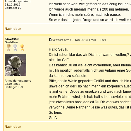
Anmeldungsdatum:
Ich weiß sehr wohl wie gefährlich das Zeug ist und
23.12.2012
Beiträge: 19
Ich würde auch niemals mehr als 200 mg nehmen.
Wenn ich nichts mehr spüre, mach ich pause.
So war das bei jeder Droge und so werd ich weiter
Nach oben
Kawasaki
Verfasst am: 19. Mai 2013 17:31
Titel:
Gold-User
Hallo SeyTi,
Dir ist schon klar das wir Dich nur warnen wollen,?
nicht im Griff.
Das kannst Du dir vielleicht vornehmen, aber niema
mit Tili möglich, jedenfalls nicht am Anfang einer S
da kann es zu spät sein.
Anmeldungsdatum:
Bitte, das in Watte gepackte Gefühl und das ich bi
03.05.2013
unweigerlich der Hip nach mehr, ein körperlich aus
Beiträge: 329
ist mit keiner Droge zu ersetzen und wird nach lä
mehr Erfahren wirst, ich hab halt schon soviele mi
jetzt etwas intus hast, denkst Du Dir von was spri
verwöhne Deine Partnerin, esse was gutes, das ist a
So long.
Gruß
Nach oben