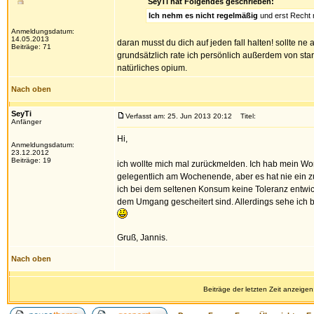
SeyTi hat Folgendes geschrieben:
Ich nehm es nicht regelmäßig
und erst Recht n
Anmeldungsdatum:
14.05.2013
daran musst du dich auf jeden fall halten! sollte n
Beiträge: 71
grundsätzlich rate ich persönlich außerdem von sta
natürliches opium.
Nach oben
SeyTi
Verfasst am: 25. Jun 2013 20:12
Titel:
Anfänger
Hi,
Anmeldungsdatum:
23.12.2012
Beiträge: 19
ich wollte mich mal zurückmelden. Ich hab mein Wo
gelegentlich am Wochenende, aber es hat nie ein zu
ich bei dem seltenen Konsum keine Toleranz entwick
dem Umgang gescheitert sind. Allerdings sehe ich b
Gruß, Jannis.
Nach oben
Beiträge der letzten Zeit anzeigen