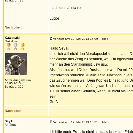
Beiträge: 739
mach dir mal nix vor
Lugosi
Nach oben
Kawasaki
Verfasst am: 19. Mai 2013 14:09
Titel:
Gold-User
Hallo SeyTi,
bitte, ich will nicht den Moralapostel spielen, aber
der Woche das Zeug zu nehmen, weil Du irgendwa
mehr an den Start kommst, usw usw.
Als nächstes wird Deine Dosis höher weil Du mit 20
Irgendwann brauchst Du alle 3 Std. Nachschub, als
Anmeldungsdatum:
das Zeug nehmen weil Dein Kopf es Dir sagt und Du
03.05.2013
wie schön es doch am Anfang war. Und spätestens d
Beiträge: 329
Tu Dir selber einen Gefallen, wenn Du nicht als Zom
sein.
Gruß
Nach oben
SeyTi
Verfasst am: 19. Mai 2013 15:31
Titel:
Anfänger
Ich bitte euch. Es ist ja nicht so, dass ich keine Er