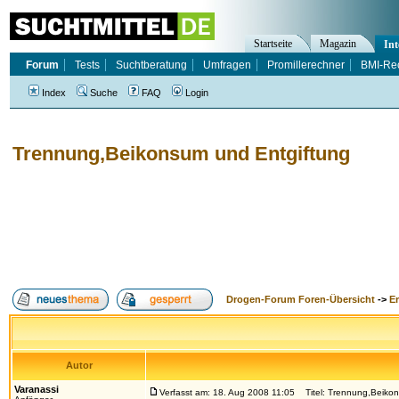
Startseite
Magazin
Int
Forum
Tests
Suchtberatung
Umfragen
Promillerechner
BMI-Re
Index
Suche
FAQ
Login
Trennung,Beikonsum und Entgiftung
Drogen-Forum Foren-Übersicht
->
E
Autor
Varanassi
Verfasst am: 18. Aug 2008 11:05
Titel: Trennung,Beikon