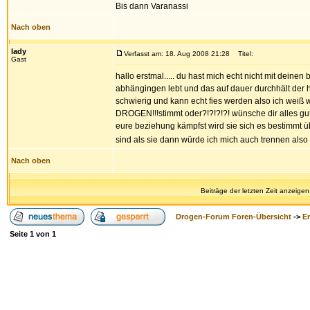
Bis dann Varanassi
Nach oben
lady
Verfasst am: 18. Aug 2008 21:28
Titel:
Gast
hallo erstmal..... du hast mich echt nicht mit deine
abhängingen lebt und das auf dauer durchhält der h
schwierig und kann echt fies werden also ich weiß w
DROGEN!!!stimmt oder?!?!?!?! wünsche dir alles gut
eure beziehung kämpfst wird sie sich es bestimmt üb
sind als sie dann würde ich mich auch trennen al
Nach oben
Beiträge der letzten Zeit anzeigen
Drogen-Forum Foren-Übersicht
->
E
Seite
1
von
1