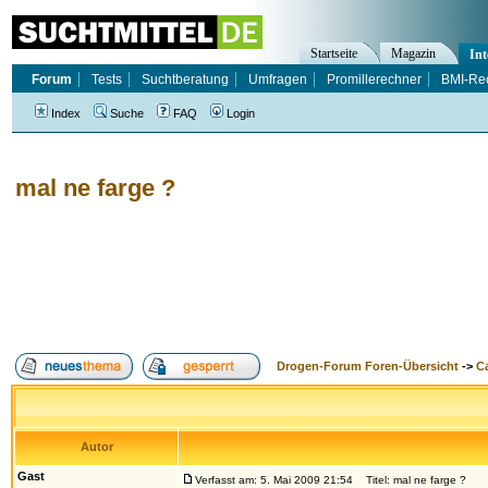
Startseite
Magazin
Int
Forum
Tests
Suchtberatung
Umfragen
Promillerechner
BMI-Re
Index
Suche
FAQ
Login
mal ne farge ?
Drogen-Forum Foren-Übersicht
->
Ca
Autor
Gast
Verfasst am: 5. Mai 2009 21:54
Titel: mal ne farge ?