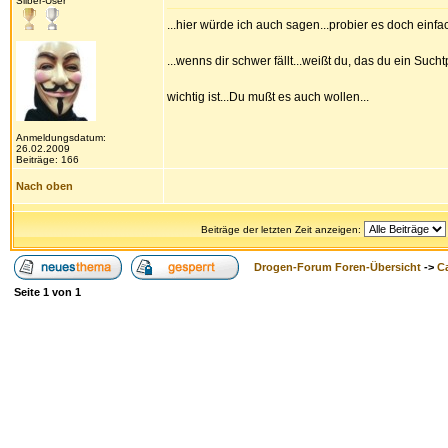
Silber-User
...hier würde ich auch sagen...probier es doch einfa
...wenns dir schwer fällt...weißt du, das du ein Such
wichtig ist...Du mußt es auch wollen...
Anmeldungsdatum:
26.02.2009
Beiträge: 166
Nach oben
Beiträge der letzten Zeit anzeigen:
Drogen-Forum Foren-Übersicht
->
Ca
Seite
1
von
1