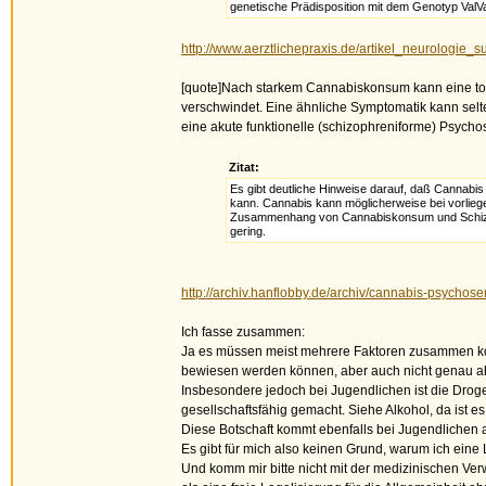
genetische Prädisposition mit dem Genotyp ValVa
http://www.aerztlichepraxis.de/artikel_neurologi
[quote]Nach starkem Cannabiskonsum kann eine tox
verschwindet. Eine ähnliche Symptomatik kann selt
eine akute funktionelle (schizophreniforme) Psycho
Zitat:
Es gibt deutliche Hinweise darauf, daß Cannabi
kann. Cannabis kann möglicherweise bei vorlieg
Zusammenhang von Cannabiskonsum und Schizoph
gering.
http://archiv.hanflobby.de/archiv/cannabis-psych
Ich fasse zusammen:
Ja es müssen meist mehrere Faktoren zusammen kom
bewiesen werden können, aber auch nicht genau ab
Insbesondere jedoch bei Jugendlichen ist die Drog
gesellschaftsfähig gemacht. Siehe Alkohol, da ist es
Diese Botschaft kommt ebenfalls bei Jugendlichen a
Es gibt für mich also keinen Grund, warum ich eine 
Und komm mir bitte nicht mit der medizinischen Ver