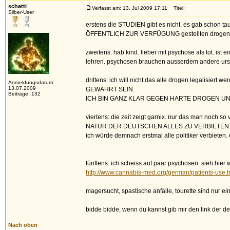
schatti
Verfasst am: 13. Jul 2009 17:11
Titel:
Silber-User
erstens die STUDIEN gibt es nicht. es gab schon t
ÖFFENTLICH ZUR VERFÜGUNG gestellten drogenberi
zweitens: hab kind. lieber mit psychose als tot. ist
lehren. psychosen brauchen ausserdem andere ursa
drittens: ich will nicht das alle drogen legal
Anmeldungsdatum:
13.07.2009
GEWÄHRT SEIN.
Beiträge: 132
ICH BIN GANZ KLAR GEGEN HARTE DROGEN UND 
viertens: die zeit zeigt garnix. nur das man noch so
NATUR DER DEUTSCHEN ALLES ZU VERBIETEN 
ich würde demnach erstmal alle politiker verbieten. 
fünftens: ich scheiss auf paar psychosen. sieh
http://www.cannabis-med.org/german/patients-use.
magersucht, spastische anfälle, tourette sind nur 
bidde bidde, wenn du kannst gib mir den link der de
Nach oben