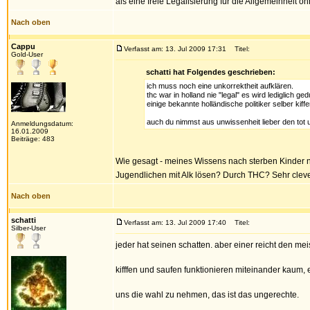
als eine freie Legalisierung für die Allgemeinheit oh
Nach oben
Cappu
Verfasst am: 13. Jul 2009 17:31
Titel:
Gold-User
schatti hat Folgendes geschrieben:
ich muss noch eine unkorrektheit aufklären.
thc war in holland nie "legal" es wird lediglich g
einige bekannte holländische politiker selber ki
auch du nimmst aus unwissenheit lieber den tot u
Anmeldungsdatum:
16.01.2009
Beiträge: 483
Wie gesagt - meines Wissens nach sterben Kinder nic
Jugendlichen mit Alk lösen? Durch THC? Sehr clev
Nach oben
schatti
Verfasst am: 13. Jul 2009 17:40
Titel:
Silber-User
jeder hat seinen schatten. aber einer reicht den mei
kifffen und saufen funktionieren miteinander kaum, e
uns die wahl zu nehmen, das ist das ungerechte.