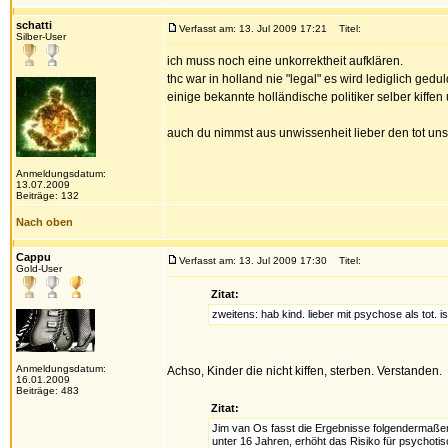
schatti
Verfasst am: 13. Jul 2009 17:21
Titel:
Silber-User
ich muss noch eine unkorrektheit aufklären.
thc war in holland nie "legal" es wird lediglich gedu
einige bekannte holländische politiker selber kiff
auch du nimmst aus unwissenheit lieber den tot unse
Anmeldungsdatum:
13.07.2009
Beiträge: 132
Nach oben
Cappu
Verfasst am: 13. Jul 2009 17:30
Titel:
Gold-User
Zitat:
zweitens: hab kind. lieber mit psychose als tot. 
Anmeldungsdatum:
Achso, Kinder die nicht kiffen, sterben. Verstanden.
16.01.2009
Beiträge: 483
Zitat:
Jim van Os fasst die Ergebnisse folgendermaß
unter 16 Jahren, erhöht das Risiko für psychoti