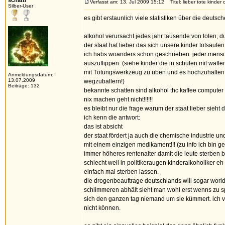
schatti
Verfasst am: 13. Jul 2009 15:12
Titel: lieber tote kinder
Silber-User
es gibt erstaunlich viele statistiken über die deuts
alkohol verursacht jedes jahr tausende von toten, dur
der staat hat lieber das sich unsere kinder totsaufe
ich habs woanders schon geschrieben: jeder mensc
auszuflippen. (siehe kinder die in schulen mit waff
mit Tötungswerkzeug zu üben und es hochzuhalten. 
Anmeldungsdatum:
13.07.2009
wegzuballern!)
Beiträge: 132
bekannte schatten sind alkohol thc kaffee computer s
nix machen geht nicht!!!!!!
es bleibt nur die frage warum der staat lieber sieht d
ich kenn die antwort:
das ist absicht
der staat fördert ja auch die chemische industrie u
mit einem einzigen medikament!!! (zu info ich bin g
immer höheres rentenalter damit die leute sterben 
schlecht weil in politikeraugen kinderalkoholiker e
einfach mal sterben lassen.
die drogenbeauftrage deutschlands will sogar world 
schlimmeren abhält sieht man wohl erst wenns zu 
sich den ganzen tag niemand um sie kümmert. ich vers
nicht können.