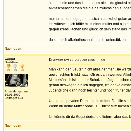
stoned sein und das kind merkts nicht. du glaubst 
alkflaschenscherben die die halbwüchsigen auf den 
meine mutter hingegen hat sich nie alkohol getan au
ich wünschte ich hätte mit meiner mutter mal n join
gegen krebs. lachen und glücklich sein stärkt das 
da kann ich alkoholhochhalter nicht unterstützen tu
Nach oben
Cappu
Verfasst am: 13. Jul 2009 18:00
Titel:
Gold-User
Man kann den Leuten nicht alles nehmen, sie werden 
gewünschten Effekt hätte. Ob es dann weniger Alko
Mir persönlich ist hier der Schutz der Jugendlichen w
genau deswegen bin ich dagegen, ich denke einfach 
Jugendliche dann noch leichter und noch früher da
Anmeldungsdatum:
16.01.2009
Beiträge: 483
Und deine privaten Probleme in deiner Familie sind 
Wenn du deine Mutter ohne THC nicht zum lachen be
Ich könnte dir da Gegenbeispiele liefern, aber das t
Nach oben