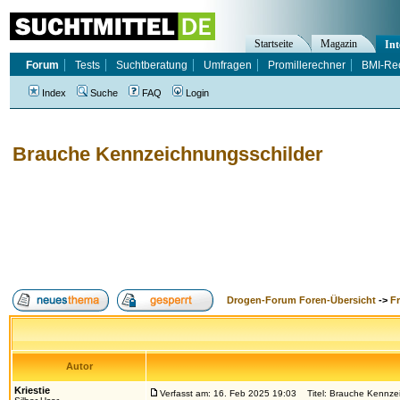
Startseite
Magazin
Int
Forum
Tests
Suchtberatung
Umfragen
Promillerechner
BMI-Re
Index
Suche
FAQ
Login
Brauche Kennzeichnungsschilder
Drogen-Forum Foren-Übersicht
->
F
Autor
Kriestie
Verfasst am: 16. Feb 2025 19:03
Titel: Brauche Kennzei