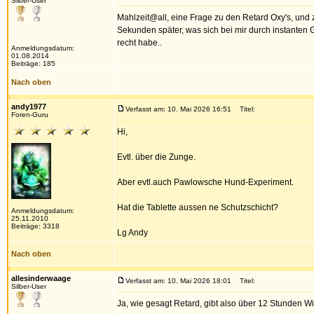
Silber-User
Mahlzeit@all, eine Frage zu den Retard Oxy's, und z
Sekunden später, was sich bei mir durch instanten 
recht habe..
Anmeldungsdatum:
01.08.2014
Beiträge: 185
Nach oben
andy1977
Verfasst am: 10. Mai 2026 16:51
Titel:
Foren-Guru
Hi,
Evtl. über die Zunge.
Aber evtl.auch Pawlowsche Hund-Experiment.
Hat die Tablette aussen ne Schutzschicht?
Anmeldungsdatum:
25.11.2010
Beiträge: 3318
Lg Andy
Nach oben
allesinderwaage
Verfasst am: 10. Mai 2026 18:01
Titel:
Silber-User
Ja, wie gesagt Retard, gibt also über 12 Stunden Wi