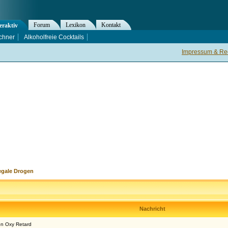
Forum
Lexikon
Kontakt
eraktiv
chner
Alkoholfreie Cocktails
Impressum & Rec
egale Drogen
Nachricht
on Oxy Retard