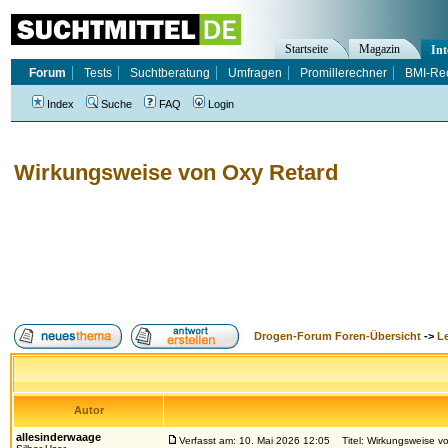
Startseite
Magazin
Int
Forum
Tests
Suchtberatung
Umfragen
Promillerechner
BMI-Re
Index
Suche
FAQ
Login
Wirkungsweise von Oxy Retard
Drogen-Forum Foren-Übersicht
->
L
Autor
allesinderwaage
Verfasst am: 10. Mai 2026 12:05
Titel: Wirkungsweise v