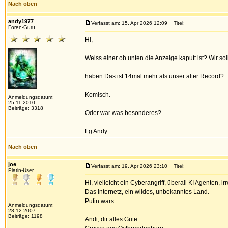
Nach oben
andy1977
Verfasst am: 15. Apr 2026 12:09
Titel:
Foren-Guru
Hi,
Weiss einer ob unten die Anzeige kaputt ist? Wir s
haben.Das ist 14mal mehr als unser alter Record?
Komisch.
Anmeldungsdatum:
25.11.2010
Beiträge: 3318
Oder war was besonderes?
Lg Andy
Nach oben
joe
Verfasst am: 19. Apr 2026 23:10
Titel:
Platin-User
Hi, vielleicht ein Cyberangriff, überall KI Agenten, i
Das Internetz, ein wildes, unbekanntes Land.
Putin wars...
Anmeldungsdatum:
28.12.2007
Beiträge: 1198
Andi, dir alles Gute.