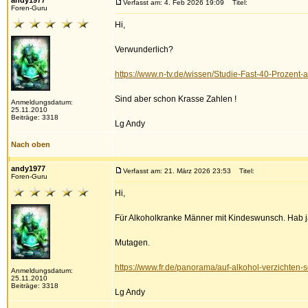
andy1977
Verfasst am: 4. Feb 2026 19:09
Titel:
Foren-Guru
Hi,
Verwunderlich?
https://www.n-tv.de/wissen/Studie-Fast-40-Prozent-
Sind aber schon Krasse Zahlen !
Anmeldungsdatum:
25.11.2010
Beiträge: 3318
Lg Andy
Nach oben
andy1977
Verfasst am: 21. März 2026 23:53
Titel:
Foren-Guru
Hi,
Für Alkoholkranke Männer mit Kindeswunsch. Hab ja 
Mutagen.
https://www.fr.de/panorama/auf-alkohol-verzichte
Anmeldungsdatum:
25.11.2010
Beiträge: 3318
Lg Andy