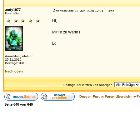
andy1977
Verfasst am: 28. Jun 2026 12:04
Titel:
Foren-Guru
Hi,
Mir ist zu Warm !
Lg
Anmeldungsdatum:
25.11.2010
Beiträge: 3318
Nach oben
Beiträge der letzten Zeit anzeigen:
Drogen-Forum Foren-Übersicht
->
F
Seite
640
von
640