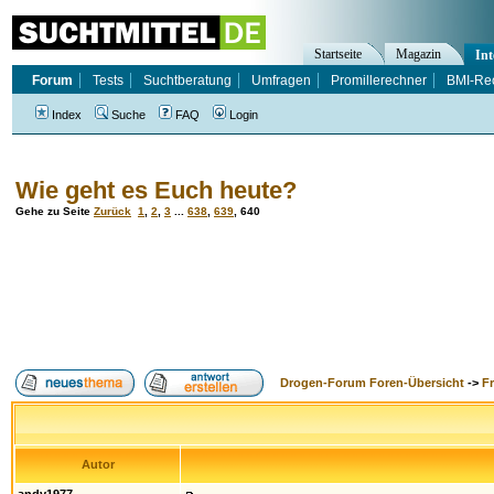
Startseite
Magazin
Int
Forum
Tests
Suchtberatung
Umfragen
Promillerechner
BMI-Re
Index
Suche
FAQ
Login
Wie geht es Euch heute?
Gehe zu Seite
Zurück
1
,
2
,
3
...
638
,
639
,
640
Drogen-Forum Foren-Übersicht
->
F
Autor