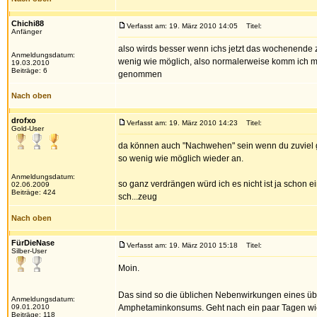
Chichi88
Verfasst am: 19. März 2010 14:05
Titel:
Anfänger
also wirds besser wenn ichs jetzt das wochenende z
Anmeldungsdatum:
wenig wie möglich, also normalerweise komm ich mit
19.03.2010
Beiträge: 6
genommen
Nach oben
drofxo
Verfasst am: 19. März 2010 14:23
Titel:
Gold-User
da können auch "Nachwehen" sein wenn du zuviel g
so wenig wie möglich wieder an.
Anmeldungsdatum:
so ganz verdrängen würd ich es nicht ist ja schon ei
02.06.2009
Beiträge: 424
sch...zeug
Nach oben
FürDieNase
Verfasst am: 19. März 2010 15:18
Titel:
Silber-User
Moin.
Das sind so die üblichen Nebenwirkungen eines üb
Anmeldungsdatum:
09.01.2010
Amphetaminkonsums. Geht nach ein paar Tagen wi
Beiträge: 118