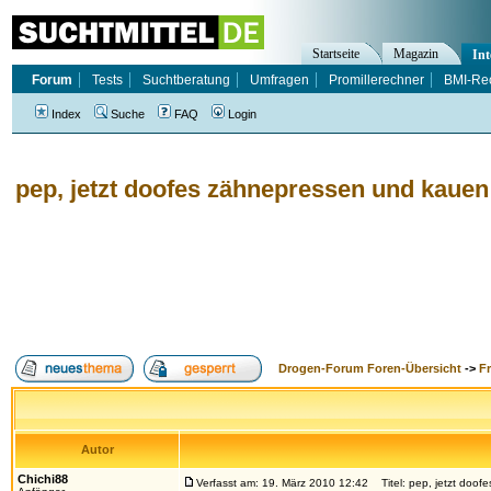
Startseite
Magazin
Int
Forum
Tests
Suchtberatung
Umfragen
Promillerechner
BMI-Re
Index
Suche
FAQ
Login
pep, jetzt doofes zähnepressen und kauen
Drogen-Forum Foren-Übersicht
->
F
Autor
Chichi88
Verfasst am: 19. März 2010 12:42
Titel: pep, jetzt doo