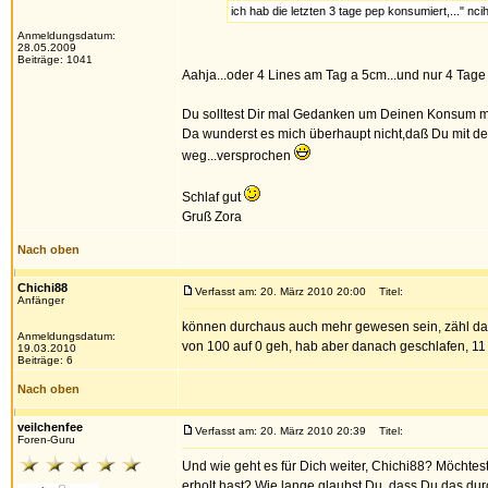
ich hab die letzten 3 tage pep konsumiert,..." ncih
Anmeldungsdatum:
28.05.2009
Beiträge: 1041
Aahja...oder 4 Lines am Tag a 5cm...und nur 4 Tage
Du solltest Dir mal Gedanken um Deinen Konsum 
Da wunderst es mich überhaupt nicht,daß Du mit d
weg...versprochen
Schlaf gut
Gruß Zora
Nach oben
Chichi88
Verfasst am: 20. März 2010 20:00
Titel:
Anfänger
können durchaus auch mehr gewesen sein, zähl da n
Anmeldungsdatum:
von 100 auf 0 geh, hab aber danach geschlafen, 11 std
19.03.2010
Beiträge: 6
Nach oben
veilchenfee
Verfasst am: 20. März 2010 20:39
Titel:
Foren-Guru
Und wie geht es für Dich weiter, Chichi88? Möcht
erholt hast? Wie lange glaubst Du, dass Du das dur