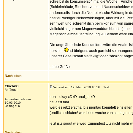
schreibst du konsumierst 4 mal die Woche... Amph
(Schleimhäute, Riechnerven und Nasenscheidewand)
andererseits durch die Neurotoxische Wirkung in de
hast du weniger Nebenwirkungen, aber mit viel Pe
sehr weh und schrenkt dich beim konsum von säure
vielleicht sogar nen Magenwanddurchbruch (tut noc
Magenschleimhautentzündung. Außerdem wäre ein 
Die ungefährlichste Konsumform wäre die Anale. Ist
herstellt.
Ist übrigens auch garnicht so unangeneh
unserer Gesellschaft als "eklig" oder "obszön" abge
Liebe Grüße.
Nach oben
Chichi88
Verfasst am: 19. März 2010 18:19
Titel:
Anfänger
eeh... okay xDxD anal, ja xD
Anmeldungsdatum:
ne lasst mal
19.03.2010
Beiträge: 6
werd es jetzt erstmal bis montag komplett einstelle
(endlich schlafen! war letzte woche von sontag mo
jetzt ists sogut wie weg, zumindest tuts nicht mehr 
Nach oben