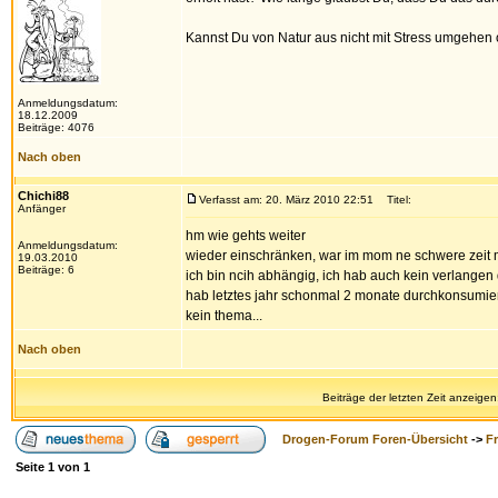
Kannst Du von Natur aus nicht mit Stress umgehen 
Anmeldungsdatum:
18.12.2009
Beiträge: 4076
Nach oben
Chichi88
Verfasst am: 20. März 2010 22:51
Titel:
Anfänger
hm wie gehts weiter
Anmeldungsdatum:
wieder einschränken, war im mom ne schwere zeit mi
19.03.2010
Beiträge: 6
ich bin ncih abhängig, ich hab auch kein verlangen
hab letztes jahr schonmal 2 monate durchkonsumier
kein thema...
Nach oben
Beiträge der letzten Zeit anzeigen
Drogen-Forum Foren-Übersicht
->
F
Seite
1
von
1