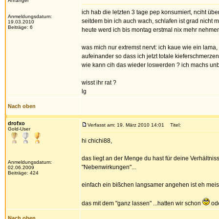
Anfänger
ich hab die letzten 3 tage pep konsumiert, nciht über
Anmeldungsdatum:
seitdem bin ich auch wach, schlafen ist grad nicht 
19.03.2010
Beiträge: 6
heute werd ich bis montag erstmal nix mehr nehme
was mich nur extremst nervt: ich kaue wie ein lama
aufeinander so dass ich jetzt totale kieferschmerze
wie kann cih das wieder loswerden ? ich machs unb
wisst ihr rat ?
lg
Nach oben
drofxo
Verfasst am: 19. März 2010 14:01
Titel:
Gold-User
hi chichi88,
das liegt an der Menge du hast für deine Verhältni
Anmeldungsdatum:
"Nebenwirkungen"...
02.06.2009
Beiträge: 424
einfach ein bißchen langsamer angehen ist eh meist
das mit dem "ganz lassen" ...hatten wir schon
ode
Nach oben