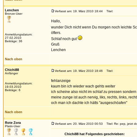
Lenchen
Verfasst am: 19. März 2010 18:44
Titel:
Bronze-User
Hallo,
wunder Dich nicht wenn Du morgen noch leichte Sc
öfters.
Anmeldungsdatum:
27.02.2010
Schlaf noch gut
Beiträge: 36
Gruß
Lenchen
Nach oben
Chichi88
Verfasst am: 19. März 2010 18:46
Titel:
Anfänger
fehlanzeige
Anmeldungsdatum:
kaum bin ich wieder wach gehts weiter
19.03.2010
Beiträge: 6
ich scheine also nicht im schlaf zu pressen sonder
meine zunge ist auch nervig, liks, rechts, links, rechts
och man ich dachte ich hätts "ausgeschöafen"
Nach oben
Rote Zora
Verfasst am: 20. März 2010 00:53
Titel: Re: pep, jetzt
Platin-User
Chichi88 hat Folgendes geschrieben: