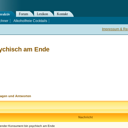
Forum
Lexikon
Kontakt
eraktiv
chner
Alkoholfreie Cocktails
Impressum & Rec
sychisch am Ende
ragen und Antworten
Nachricht
alender Konsument bin psychisch am Ende