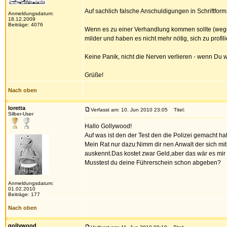
Auf sachlich falsche Anschuldigungen in Schriftform 
Anmeldungsdatum:
18.12.2009
Beiträge: 4076
Wenn es zu einer Verhandlung kommen sollte (wegen
milder und haben es nicht mehr nötig, sich zu profil
Keine Panik, nicht die Nerven verlieren - wenn Du w
Grüße!
Nach oben
loretta
Verfasst am: 10. Jun 2010 23:05
Titel:
Silber-User
Hallo Gollywood!
Auf was ist den der Test den die Polizei gemacht hat
Mein Rat nur dazu:Nimm dir nen Anwalt der sich m
auskennt.Das kostet zwar Geld,aber das wär es mir 
Musstest du deine Führerschein schon abgeben?
Anmeldungsdatum:
01.02.2010
Beiträge: 177
Nach oben
gollywood