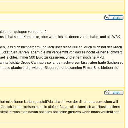
/Autoleihen gelogen von denen?
nsch hat seine Komplexe, aber wenn ich mit denen zu tun habe, und als WBK -
en, lass dich nicht ärgern und lach über diese Nullen. Auch mich hat der Krach
 Staat! Seit Jahren labern die mir verklemmt vor, das es noch! keinen Richtwert
ch viel leichter, immer 500 Euro zu kassieren, und einem noch ne MPU
genannte leichte Droge Cannabis so lange nachweisen lässt, aber harte Sachen so
genauso glaubwürdig, wie der Slogan einer bekannten Firma: Bitte bleiben sie
rt mit offenen karten gespielt?da ist wohl wer der dir einen auswischen will
fährlich in den kreisen.mehl in alufolie?aha...alles komisch was!hast bestimmt
 sieht ihr was man davon hat!alles hat seine grenzen wenn mans versteht.ach