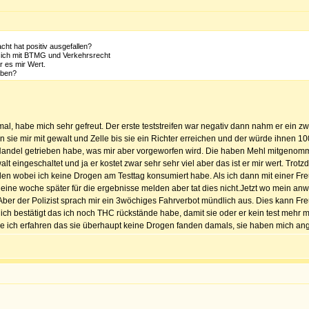
cht hat positiv ausgefallen?
sich mit BTMG und Verkehrsrecht
 es mir Wert.
eben?
mal, habe mich sehr gefreut. Der erste teststreifen war negativ dann nahm er ein z
n sie mir mit gewalt und Zelle bis sie ein Richter erreichen und der würde ihnen 
Handel getrieben habe, was mir aber vorgeworfen wird. Die haben Mehl mitgenomme
alt eingeschaltet und ja er kostet zwar sehr sehr viel aber das ist er mir wert. Trot
olen wobei ich keine Drogen am Testtag konsumiert habe. Als ich dann mit einer Fr
h eine woche später für die ergebnisse melden aber tat dies nicht.Jetzt wo mein an
. Aber der Polizist sprach mir ein 3wöchiges Fahrverbot mündlich aus. Dies kann
riftlich bestätigt das ich noch THC rückstände habe, damit sie oder er kein test meh
habe ich erfahren das sie überhaupt keine Drogen fanden damals, sie haben mich ang