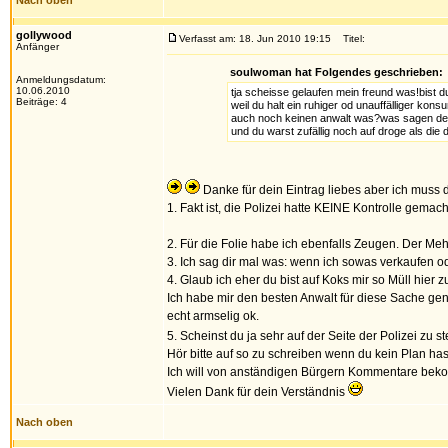
Nach oben
gollywood
Verfasst am: 18. Jun 2010 19:15
Titel:
Anfänger
soulwoman hat Folgendes geschrieben:
Anmeldungsdatum:
10.06.2010
tja scheisse gelaufen mein freund was!bist d
Beiträge: 4
weil du halt ein ruhiger od unauffälliger kon
auch noch keinen anwalt was?was sagen deine
und du warst zufällig noch auf droge als die
Danke für dein Eintrag liebes aber ich muss d
1. Fakt ist, die Polizei hatte KEINE Kontrolle gema
2. Für die Folie habe ich ebenfalls Zeugen. Der Mehl
3. Ich sag dir mal was: wenn ich sowas verkaufen o
4. Glaub ich eher du bist auf Koks mir so Müll hier z
Ich habe mir den besten Anwalt für diese Sache gen
echt armselig ok.
5. Scheinst du ja sehr auf der Seite der Polizei zu st
Hör bitte auf so zu schreiben wenn du kein Plan has
Ich will von anständigen Bürgern Kommentare bek
Vielen Dank für dein Verständnis
Nach oben