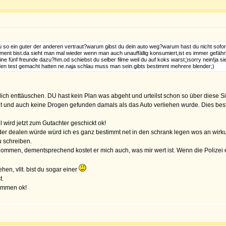
u so ein guter der anderen vertraut?warum gibst du dein auto weg?warum hast du nicht sofort 
sument bist.da sieht man mal wieder wenn man auch unauffällig konsumiert,ist es immer gefährl
 fünf freunde dazu?hm.od schiebst du selber filme weil du auf koks warst;)sorry nein!ja s
 den test gemacht hatten ne.naja schlau muss man sein.gibts bestimmt mehrere blender;)
ich enttäuschen. DU hast kein Plan was abgeht und urteilst schon so über diese Si
cht und auch keine Drogen gefunden damals als das Auto verliehen wurde. Dies bestä
 wird jetzt zum Gutachter geschickt ok!
der dealen würde würd ich es ganz bestimmt net in den schrank legen wos an wirkun
u schreiben.
ommen, dementsprechend kostet er mich auch, was mir wert ist. Wenn die Polizei es
ehen, vllt. bist du sogar einer
t.
ommen ok!