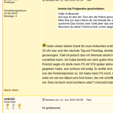
Verfasst am: 11. Jun 2010 00:18
Titel:
Anfänger
loretta hat Folgendes geschrieben:
Anmeldungsdatum:
10.06.2010
Hallo Gollywood!
Beiträge: 4
Auf was ist den der Test den die Polizei gema
Mein Rat nur dazu:Nimm dir nen Anwalt der 
auskennt.Das kostet zwar Geld,aber das wär
Musstest du deine Führerschein schon abg
Hallo vielen lieben Dank für eure Antworten erst
20 uhr war und der nächste Tag ein Feiertag, drohte
gezwungen. Fakt ist jedoch das ich Niemals damit 
vorstellen kann. Ich habe bereits ein sehr guten Anw
Polizist sagte ich dürfe mein FS 48 STd später abh
gegeben habe, war schluss mit lustig. Er wollte sic
von der Kriminalpolizei zu. Ich habe mein FS noch
solle ich mir ein Attest vom Arzt holen, der mir sch
mir. Dies ist doch nicht rechtens oder? Und jetzt 
Nach oben
cmbt111
Verfasst am: 11. Jun 2010 08:39
Titel:
Gold-User
Hi gollywood,