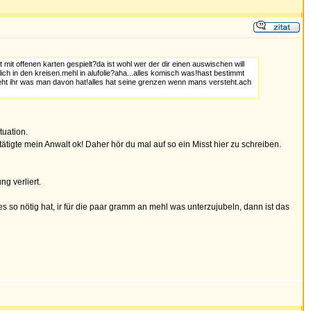
mit offenen karten gespielt?da ist wohl wer der dir einen auswischen will
ich in den kreisen.mehl in alufolie?aha...alles komisch was!hast bestimmt
ieht ihr was man davon hat!alles hat seine grenzen wenn mans versteht.ach
tuation.
tigte mein Anwalt ok! Daher hör du mal auf so ein Misst hier zu schreiben.
g verliert.
 so nötig hat, ir für die paar gramm an mehl was unterzujubeln, dann ist das