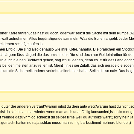
t deiner Karre fahren, das hast du doch, oder war selbst die Sache mit dem Kumpel
Anwalt aufnehmen. Alles begünstigende sammeln. Was die Bullen angeht: Jeder Me
ei denen schiefgelaufen ist...
en Erfolg. Die sind also genauso wie ihre Köter, hahaha. Die brauchen ein Stöckch
ht ärgern lässt, ärgert die das umso mehr. Die sind doch nur Geldeintreiber für den
s wird auch nie nen Richtwert geben, sag ich zu denen, denn es ist für das Land do
bei den meisten anzutreffen ist. Meint ihr, es sei Zufall, das sich gerade die so
 um die Sicherheit anderer verkehrsteilnehmer, haha. Seit nicht so naiv. Das ist 
n guter der anderen vertraut?warum gibst du dein auto weg?warum hast du nicht sofo
 bist.da sieht man mal wieder wenn man auch unauffällig konsumiert,ist es immer ge
reunde dazu?hm.od schiebst du selber filme weil du auf koks warst;)sorry nein!ja
est gemacht hatten ne.naja schlau muss man sein.gibts bestimmt mehrere blender;)