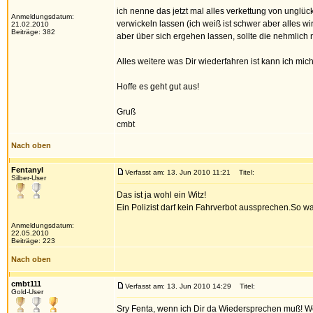
ich nenne das jetzt mal alles verkettung von unglü
Anmeldungsdatum:
verwickeln lassen (ich weiß ist schwer aber alles w
21.02.2010
Beiträge: 382
aber über sich ergehen lassen, sollte die nehmlich
Alles weitere was Dir wiederfahren ist kann ich mic
Hoffe es geht gut aus!
Gruß
cmbt
Nach oben
Fentanyl
Verfasst am: 13. Jun 2010 11:21
Titel:
Silber-User
Das ist ja wohl ein Witz!
Ein Polizist darf kein Fahrverbot aussprechen.So w
Anmeldungsdatum:
22.05.2010
Beiträge: 223
Nach oben
cmbt111
Verfasst am: 13. Jun 2010 14:29
Titel:
Gold-User
Sry Fenta, wenn ich Dir da Wiedersprechen muß! Wen