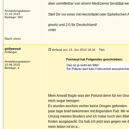
aber unmittelbar von einem Mediziener bestätigt wer
Anmeldungsdatum:
21.02.2010
Stell Dir vor einer mit Herzinfarkt oder Epiletische
Beiträge: 382
greetz und 2:0 für Deutschland!
cmbt
Nach oben
gollywood
Verfasst am: 13. Jun 2010 18:34
Titel:
Anfänger
Fentanyl hat Folgendes geschrieben:
Anmeldungsdatum:
10.06.2010
Das ist ja wohl ein Witz!
Beiträge: 4
Ein Polizist darf kein Fahrverbot aussprech
Mein Anwalt fragte was der Polizist denn für ein G
mich sogar belogen.
Es wurden wochen vorher keine Drogen gefunden. De
paar tage brief bekommen mit folgendem Fall: Mir w
Umzug meines Bruders und ich habe noch den Miet
Kisten ausgepackt. Da hab ich jetzt was gegen sie 
mein leben ist im a...