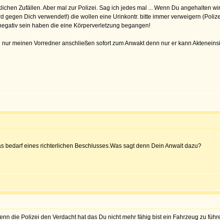
cklichen Zufällen. Aber mal zur Polizei. Sag ich jedes mal ... Wenn Du angehalten 
ird gegen Dich verwendet!) die wollen eine Urinkontr. bitte immer verweigern (Poli
 negativ sein haben die eine Körperverletzung begangen!
h nur meinen Vorredner anschließen sofort zum Anwakt denn nur er kann Akteneinsic
as bedarf eines richterlichen Beschlusses.Was sagt denn Dein Anwalt dazu?
n die Polizei den Verdacht hat das Du nicht mehr fähig bist ein Fahrzeug zu führe