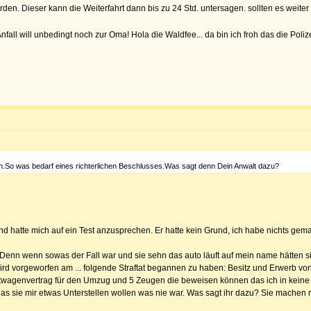
den. Dieser kann die Weiterfahrt dann bis zu 24 Std. untersagen. sollten es weite
n Anfall will unbedingt noch zur Oma! Hola die Waldfee... da bin ich froh das die P
en.So was bedarf eines richterlichen Beschlusses.Was sagt denn Dein Anwalt dazu?
rund hatte mich auf ein Test anzusprechen. Er hatte kein Grund, ich habe nichts ge
nn wenn sowas der Fall war und sie sehn das auto läuft auf mein name hätten si
ird vorgeworfen am ... folgende Straftat begannen zu haben: Besitz und Erwerb vo
wagenvertrag für den Umzug und 5 Zeugen die beweisen können das ich in keine
das sie mir etwas Unterstellen wollen was nie war. Was sagt ihr dazu? Sie machen