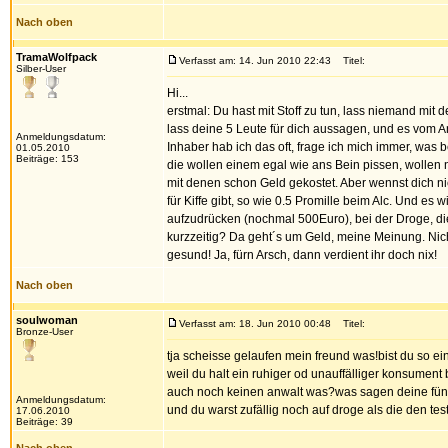
Nach oben
TramaWolfpack
Verfasst am: 14. Jun 2010 22:43
Titel:
Silber-User
Hi...
erstmal: Du hast mit Stoff zu tun, lass niemand mi
lass deine 5 Leute für dich aussagen, und es vom 
Anmeldungsdatum:
Inhaber hab ich das oft, frage ich mich immer, was b
01.05.2010
Beiträge: 153
die wollen einem egal wie ans Bein pissen, wollen n
mit denen schon Geld gekostet. Aber wennst dich nic
für Kiffe gibt, so wie 0.5 Promille beim Alc. Und e
aufzudrücken (nochmal 500Euro), bei der Droge, die 
kurzzeitig? Da geht´s um Geld, meine Meinung. Nicht
gesund! Ja, fürn Arsch, dann verdient ihr doch nix!
Nach oben
soulwoman
Verfasst am: 18. Jun 2010 00:48
Titel:
Bronze-User
tja scheisse gelaufen mein freund was!bist du so ei
weil du halt ein ruhiger od unauffälliger konsument
auch noch keinen anwalt was?was sagen deine fünf f
Anmeldungsdatum:
und du warst zufällig noch auf droge als die den t
17.06.2010
Beiträge: 39