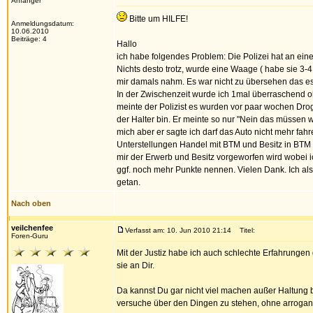
Anfänger
Bitte um HILFE!
Anmeldungsdatum:
10.06.2010
Beiträge: 4
Hallo
ich habe folgendes Problem: Die Polizei hat an ei
Nichts desto trotz, wurde eine Waage ( habe sie 3-4
mir damals nahm. Es war nicht zu übersehen das es 
In der Zwischenzeit wurde ich 1mal überraschend ohn
meinte der Polizist es wurden vor paar wochen Dr
der Halter bin. Er meinte so nur "Nein das müssen 
mich aber er sagte ich darf das Auto nicht mehr fahr
Unterstellungen Handel mit BTM und Besitz in BTM 
mir der Erwerb und Besitz vorgeworfen wird wobei
ggf. noch mehr Punkte nennen. Vielen Dank. Ich al
getan.
Nach oben
veilchenfee
Verfasst am: 10. Jun 2010 21:14
Titel:
Foren-Guru
Mit der Justiz habe ich auch schlechte Erfahrungen
sie an Dir.
Da kannst Du gar nicht viel machen außer Haltung b
versuche über den Dingen zu stehen, ohne arrogant 