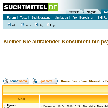
Startseite
Magazin
Int
Forum
Tests
Suchtberatung
Umfragen
Promillerechner
BMI-Re
Index
Suche
FAQ
Login
Kleiner Nie auffalender Konsument bin p
Drogen-Forum Foren-Übersicht
->
F
Autor
gollywood
Verfasst am: 10. Jun 2010 20:45
Titel: Kleiner Nie auff