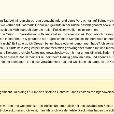
nem Tag bei mir durschsuchung gemacht aufgrund eines Verdachtes auf Betrug wel
 Wo vorher auf Flohmarkt für backen gekauft) in der Küche beschlagnahmt sowie in 
sich um Mehl handelt aber die netten Polizisten wollten es mitnehmen.
e Grund zur Verkehrskontrolle angehalten und alles war ok. Doch als ich gefragt w
ogen in meinem PKW gefunden als angeblich mein Kumpel mit meinem Auto unterweg
wir nicht". Er fragte ob ich Drogen bei mir habe oder eingenommen habe? Ich vernei
en. Es führte kein Weg vorbei sie nahmen mich gezwungener Maßen mit und machten ein
und Konsum... Ich bin Ratlos und gewschockt was mir hier unterstellt wird. Zudem
 ich an diesem Datum meiner Freundin beim Umzug geholfen habe und abends nur 
s kleiner konsument tue diese Vorwürfe nicht mal und was kann ich dagegen tun? 
 gemacht - allerdings nur mit den "kleinen Lichtern". Das Schikanieren irgendwel
ewahren und weiterhin korrekt, höflich und freundlich mit den zuständigen Stell
rüberzukommen. Ich weiß, man fühlt sich wie der letzte Dreck - das haben die echt