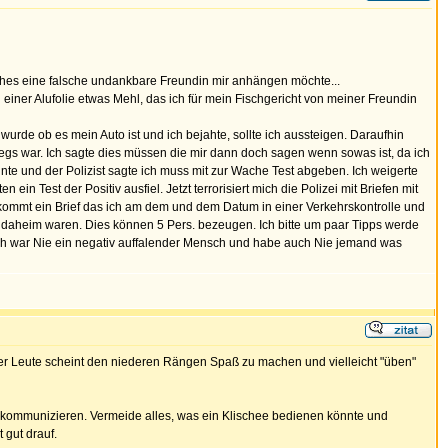
ches eine falsche undankbare Freundin mir anhängen möchte...
einer Alufolie etwas Mehl, das ich für mein Fischgericht von meiner Freundin
urde ob es mein Auto ist und ich bejahte, sollte ich aussteigen. Daraufhin
s war. Ich sagte dies müssen die mir dann doch sagen wenn sowas ist, da ich
nte und der Polizist sagte ich muss mit zur Wache Test abgeben. Ich weigerte
 Test der Positiv ausfiel. Jetzt terrorisiert mich die Polizei mit Briefen mit
 kommt ein Brief das ich am dem und dem Datum in einer Verkehrskontrolle und
daheim waren. Dies können 5 Pers. bezeugen. Ich bitte um paar Tipps werde
Ich war Nie ein negativ auffalender Mensch und habe auch Nie jemand was
cher Leute scheint den niederen Rängen Spaß zu machen und vielleicht "üben"
en kommunizieren. Vermeide alles, was ein Klischee bedienen könnte und
 gut drauf.