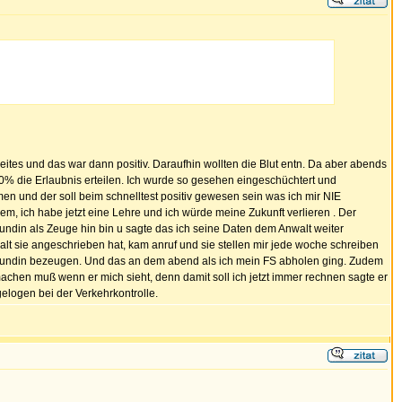
weites und das war dann positiv. Daraufhin wollten die Blut entn. Da aber abends
100% die Erlaubnis erteilen. Ich wurde so gesehen eingeschüchtert und
n und der soll beim schnelltest positiv gewesen sein was ich mir NIE
zdem, ich habe jetzt eine Lehre und ich würde meine Zukunft verlieren . Der
eundin als Zeuge hin bin u sagte das ich seine Daten dem Anwalt weiter
walt sie angeschrieben hat, kam anruf und sie stellen mir jede woche schreiben
 Freundin bezeugen. Und das an dem abend als ich mein FS abholen ging. Zudem
r machen muß wenn er mich sieht, denn damit soll ich jetzt immer rechnen sagte er
elogen bei der Verkehrkontrolle.