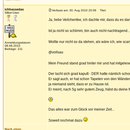
ichhassedas
Verfasst am: 30. Aug 2010 20:06
Titel:
Silber-User
Ja, liebe Veilchenfee, ich dachte mir, dass du es d
Ist ja nicht so schlimm, bin auch nicht nachtragend..
Wollte nur nicht so da stehen, als wäre ich, wie scar
Anmeldungsdatum:
08.08.2010
Beiträge: 211
@vollsau
Mein Freund stand grad hinter mir und hat mitgelese
Der lacht sich grad kaputt - DER hatte nämlich s
Er sagt auch, er hat schon Tapeten von den Wänden 
ja niemand sieht, dass er zu Hause ist.
Er meint, nach 5g sehr gutem Zeug, hälst du deine 
Das alles war zum Glück vor meiner Zeit...
Soweit nochmal dazu
Nach oben