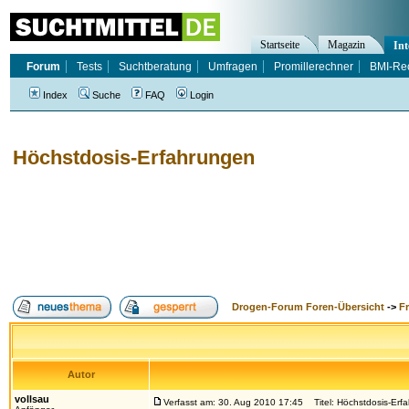
Startseite
Magazin
Int
Forum
Tests
Suchtberatung
Umfragen
Promillerechner
BMI-Re
Index
Suche
FAQ
Login
Höchstdosis-Erfahrungen
Drogen-Forum Foren-Übersicht
->
F
Autor
vollsau
Verfasst am: 30. Aug 2010 17:45
Titel: Höchstdosis-Erf