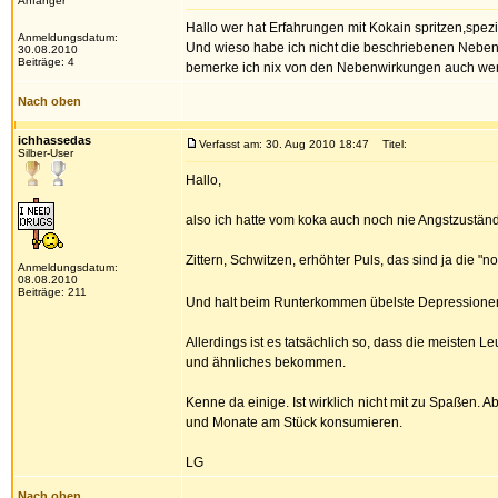
Anfänger
Hallo wer hat Erfahrungen mit Kokain spritzen,spezi
Anmeldungsdatum:
Und wieso habe ich nicht die beschriebenen Nebenw
30.08.2010
Beiträge: 4
bemerke ich nix von den Nebenwirkungen auch wen
Nach oben
ichhassedas
Verfasst am: 30. Aug 2010 18:47
Titel:
Silber-User
Hallo,
also ich hatte vom koka auch noch nie Angstzustän
Zittern, Schwitzen, erhöhter Puls, das sind ja die 
Anmeldungsdatum:
08.08.2010
Beiträge: 211
Und halt beim Runterkommen übelste Depression
Allerdings ist es tatsächlich so, dass die meiste
und ähnliches bekommen.
Kenne da einige. Ist wirklich nicht mit zu Spaßen. 
und Monate am Stück konsumieren.
LG
Nach oben