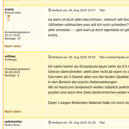
scarry
Verfasst am: 30. Aug 2010 20:27
Titel:
Bronze-User
na dann ist doch alles klar,ichhass...mensch will do
140zeilen vollmachen,was soll ich noch schreiben?fr
aller scheisse------geil wars ja doch irgendwie.es g
Anmeldungsdatum:
scarry
22.07.2010
Beiträge: 47
Nach oben
vollsau
Verfasst am: 30. Aug 2010 20:55
Titel: erstmal Danke an
Anfänger
Ich nahm bisher als Einzeldosis kaum mehr als 0,5
Anmeldungsdatum:
Grenze überschreiten ,weiß aber nicht ab wann es da
30.08.2010
Beiträge: 4
Gut mehr als 3 Gramm aber von der besten Qualität 
in den Bereich der psycho Nebenwirkungen.
Wir im Hardcore-Sexbereich wollen natürlich jedli
packen und dann ihre Ziele damit erreichen,wobei i
Depri`s wegen fehlenden Material hatte ich noch n
Nach oben
veilchenfee
Verfasst am: 30. Aug 2010 22:18
Titel:
Foren-Guru