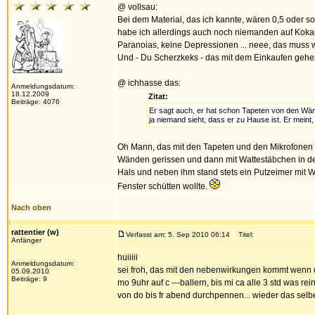
@ vollsau:
Bei dem Material, das ich kannte, wären 0,5 oder so
habe ich allerdings auch noch niemanden auf Kokain
Paranoias, keine Depressionen ... neee, das muss 
Und - Du Scherzkeks - das mit dem Einkaufen gehen
@ ichhasse das:
Anmeldungsdatum:
18.12.2009
Zitat:
Beiträge: 4076
Er sagt auch, er hat schon Tapeten von den Wänd
ja niemand sieht, dass er zu Hause ist. Er meint
Oh Mann, das mit den Tapeten und den Mikrofonen i
Wänden gerissen und dann mit Wattestäbchen in d
Hals und neben ihm stand stets ein Putzeimer mit W
Fenster schütten wollte.
Nach oben
rattentier (w)
Verfasst am: 5. Sep 2010 06:14
Titel:
Anfänger
huiiiii
Anmeldungsdatum:
sei froh, das mit den nebenwirkungen kommt wenn du
05.09.2010
Beiträge: 9
mo 9uhr auf c ---ballern, bis mi ca alle 3 std was re
von do bis fr abend durchpennen... wieder das selb