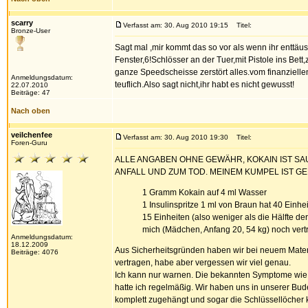
scarry
Verfasst am: 30. Aug 2010 19:15
Titel:
Bronze-User
Sagt mal ,mir kommt das so vor als wenn ihr enttäus
Fenster,6!Schlösser an der Tuer,mit Pistole ins Bet
ganze Speedscheisse zerstört alles.vom finanziellen
Anmeldungsdatum:
teuflich.Also sagt nicht,ihr habt es nicht gewusst!
22.07.2010
Beiträge: 47
Nach oben
veilchenfee
Verfasst am: 30. Aug 2010 19:30
Titel:
Foren-Guru
ALLE ANGABEN OHNE GEWÄHR, KOKAIN IST S
ANFALL UND ZUM TOD. MEINEM KUMPEL IST G
1 Gramm Kokain auf 4 ml Wasser
1 Insulinspritze 1 ml von Braun hat 40 Einhe
15 Einheiten (also weniger als die Hälfte der
mich (Mädchen, Anfang 20, 54 kg) noch vertr
Anmeldungsdatum:
18.12.2009
Aus Sicherheitsgründen haben wir bei neuem Materi
Beiträge: 4076
vertragen, habe aber vergessen wir viel genau.
Ich kann nur warnen. Die bekannten Symptome wie P
hatte ich regelmäßig. Wir haben uns in unserer Bud
komplett zugehängt und sogar die Schlüssellöcher k