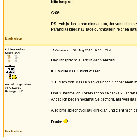
bitte langsam.
Grüße.
P.S.: Ach ja: Ich kenne niemanden, der von echte
Paranoias kriegst (2 Tage durchballern reichen dafür 
Nach oben
ichhassedas
Verfasst am: 30. Aug 2010 19:38
Titel:
Silber-User
Hey, ihr sprecht ja jetzt in der Mehrzahl!
ICH wollte das 1. nicht wissen.
2. BIN ich froh, dass ich sowas noch nicht erleben 
Anmeldungsdatum:
08.08.2010
Beiträge: 211
Und 3. nehme ich Kokain schon seit etwa 2 Jahren 
Angst, ich begeh nochmal Selbstmord, nur weil das 
Also bitte sprecht vollsau direkt an und zieht mich d
Danke
Nach oben