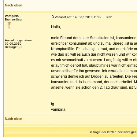
Nach oben
vampiria
Verfasst am: 14. Sep 2010 11:02
Titel:
Bronze-User
Hallo,
mein Freund der in der Substitution ist, konsumiert
Anmeldungsdatum:
erreicht er konsumiert ab und zu mal Speed, ist ja 
02.09.2010
Beiträge: 22
Krampfanfälle. Er ist halt gut drauf, und er erklärte
wie das ist, will es auch gar nicht wissen und wir k
es mir schmackhaft zu machen. Langfristig will er c
er auf mich gehört hat, glaubt mir es war nicht einf
unvorstellbar für ihn gewesen. Ich verurteile niema
schwierig denke ich auf Drogen zu arbeiten. Die F
konsumiert und da ist niemand, der noch arbeitet. 
ansehe, wenn sie schon den 2. Tag drauf sind, ist f
lg
vampiria
Nach oben
Beiträge der letzten Zeit anzeigen