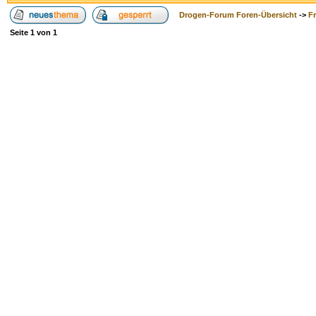
Drogen-Forum Foren-Übersicht
->
F
Seite
1
von
1