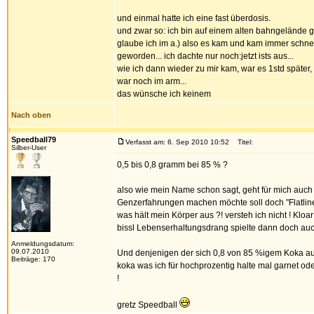
und einmal hatte ich eine fast überdosis.
und zwar so: ich bin auf einem alten bahngelände 
glaube ich im a.) also es kam und kam immer schnelle
geworden... ich dachte nur noch:jetzt ists aus...
wie ich dann wieder zu mir kam, war es 1std später
war noch im arm...
das wünsche ich keinem
Nach oben
Speedball79
Verfasst am: 6. Sep 2010 10:52
Titel:
Silber-User
0,5 bis 0,8 gramm bei 85 % ?
also wie mein Name schon sagt, geht für mich auch 
Genzerfahrungen machen möchte soll doch "Flatline
was hält mein Körper aus ?! versteh ich nicht ! K
bissl Lebenserhaltungsdrang spielte dann doch auc
Anmeldungsdatum:
09.07.2010
Und denjenigen der sich 0,8 von 85 %igem Koka auf
Beiträge: 170
koka was ich für hochprozentig halte mal garnet o
!
gretz Speedball