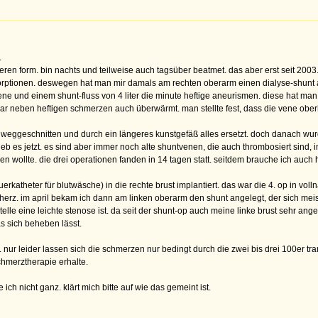
.
weren form. bin nachts und teilweise auch tagsüber beatmet. das aber erst seit 20
tionen. deswegen hat man mir damals am rechten oberarm einen dialyse-shunt ang
 und einem shunt-fluss von 4 liter die minute heftige aneurismen. diese hat man i
r neben heftigen schmerzen auch überwärmt. man stellte fest, dass die vene oberh
e weggeschnitten und durch ein längeres kunstgefäß alles ersetzt. doch danach wu
ieb es jetzt. es sind aber immer noch alte shuntvenen, die auch thrombosiert sind, 
n wollte. die drei operationen fanden in 14 tagen statt. seitdem brauche ich auch 
erkatheter für blutwäsche) in die rechte brust implantiert. das war die 4. op in vol
rz. im april bekam ich dann am linken oberarm den shunt angelegt, der sich meist 
elle eine leichte stenose ist. da seit der shunt-op auch meine linke brust sehr ange
as sich beheben lässt.
 nur leider lassen sich die schmerzen nur bedingt durch die zwei bis drei 100er 
chmerztherapie erhalte.
ich nicht ganz. klärt mich bitte auf wie das gemeint ist.