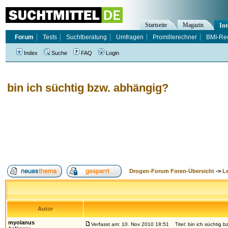
Startseite
Magazin
Int
Forum
Tests
Suchtberatung
Umfragen
Promillerechner
BMI-Re
Index
Suche
FAQ
Login
bin ich süchtig bzw. abhängig?
Drogen-Forum Foren-Übersicht
->
L
Autor
myolanus
Verfasst am: 10. Nov 2010 18:51
Titel: bin ich süchtig 