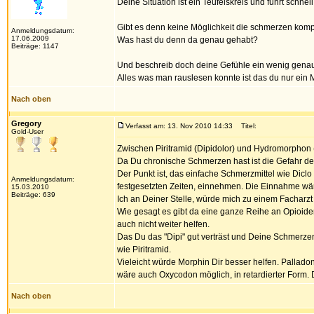
Deine Situation ist ein Teufelskreis und führt schnell
Gibt es denn keine Möglichkeit die schmerzen kompl
Anmeldungsdatum:
17.06.2009
Was hast du denn da genau gehabt?
Beiträge: 1147
Und beschreib doch deine Gefühle ein wenig genau
Alles was man rauslesen konnte ist das du nur ein 
Nach oben
Gregory
Verfasst am: 13. Nov 2010 14:33
Titel:
Gold-User
Zwischen Piritramid (Dipidolor) und Hydromorphon 
Da Du chronische Schmerzen hast ist die Gefahr de
Der Punkt ist, das einfache Schmerzmittel wie Dicl
Anmeldungsdatum:
festgesetzten Zeiten, einnehmen. Die Einnahme wä
15.03.2010
Beiträge: 639
Ich an Deiner Stelle, würde mich zu einem Facharz
Wie gesagt es gibt da eine ganze Reihe an Opioide
auch nicht weiter helfen.
Das Du das "Dipi" gut verträst und Deine Schmerze
wie Piritramid.
Vieleicht würde Morphin Dir besser helfen. Pallad
wäre auch Oxycodon möglich, in retardierter Form. D
Nach oben