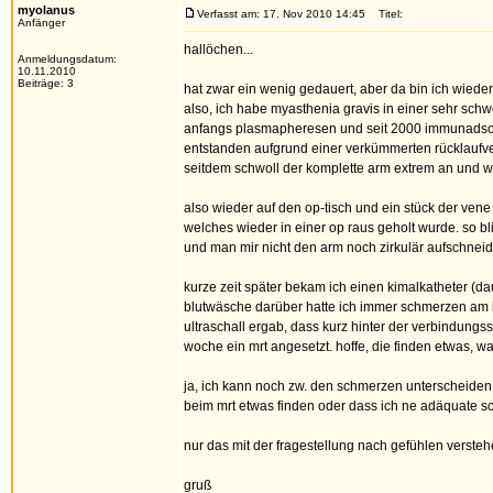
myolanus
Verfasst am: 17. Nov 2010 14:45
Titel:
Anfänger
hallöchen...
Anmeldungsdatum:
10.11.2010
Beiträge: 3
hat zwar ein wenig gedauert, aber da bin ich wieder
also, ich habe myasthenia gravis in einer sehr sch
anfangs plasmapheresen und seit 2000 immunadsorp
entstanden aufgrund einer verkümmerten rücklaufvene
seitdem schwoll der komplette arm extrem an und wa
also wieder auf den op-tisch und ein stück der ven
welches wieder in einer op raus geholt wurde. so bl
und man mir nicht den arm noch zirkulär aufschneide
kurze zeit später bekam ich einen kimalkatheter (dau
blutwäsche darüber hatte ich immer schmerzen am he
ultraschall ergab, dass kurz hinter der verbindungsst
woche ein mrt angesetzt. hoffe, die finden etwas, w
ja, ich kann noch zw. den schmerzen unterscheiden.
beim mrt etwas finden oder dass ich ne adäquate s
nur das mit der fragestellung nach gefühlen verstehe 
gruß