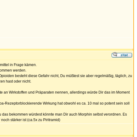
mittel in Frage kämen.
genommen werden.
ioiden besteht diese Gefahr nicht, Du müßtest sie aber regelmäßig, täglich, zu
n hast oder nicht.
te an Wirkstoffen und Präparaten nennen, allerdings würde Dir das im Moment
a-Rezeptorblockierende Wirkung hat obwohl es ca. 10 mal so potent sein soll
 Du das bekommen würdest könnte man Dir auch Morphin selbst verordnen. Es
och stärker ist (ca.5x zu Piritramid)