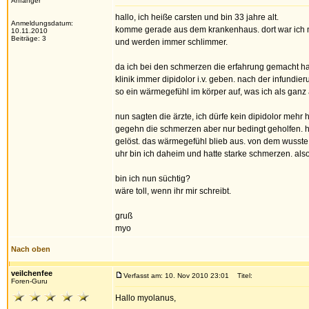
Anfänger
hallo, ich heiße carsten und bin 33 jahre alt.
Anmeldungsdatum:
komme gerade aus dem krankenhaus. dort war ich m
10.11.2010
Beiträge: 3
und werden immer schlimmer.
da ich bei den schmerzen die erfahrung gemacht habe
klinik immer dipidolor i.v. geben. nach der infundi
so ein wärmegefühl im körper auf, was ich als ga
nun sagten die ärzte, ich dürfe kein dipidolor mehr
gegehn die schmerzen aber nur bedingt geholfen. ha
gelöst. das wärmegefühl blieb aus. von dem wusste ic
uhr bin ich daheim und hatte starke schmerzen. als
bin ich nun süchtig?
wäre toll, wenn ihr mir schreibt.
gruß
myo
Nach oben
veilchenfee
Verfasst am: 10. Nov 2010 23:01
Titel:
Foren-Guru
Hallo myolanus,