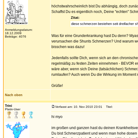
höchstwahrscheinlich bist Du abhängig, doch zunäch
Schaffst Du es eigentlich noch, Deine "echten" S
Zitat:
diese schmerzen bestehen seit dreifacher s
Anmeldungsdatum:
18.12.2009
Was für eine Grunderkrankung hast Du denn? Myast
Beiträge: 4076
verursachen die Shunts Schmerzen? Und warum werd
bisschen was dazu!
Jedenfalls sollte Dich, wenn sich an den chronischen
regelmäßig zu festen Zeiten einnehmen - BEVOR ern
wäre aber, wenn sich Deine (tatsächlichen) Schmer
rumlaufen? Auch wenn Du die Wirkung im Moment no
Grüße!
Nach oben
Trini
Verfasst am: 10. Nov 2010 23:01
Titel:
Platin-User
hi myo
im großen und ganzen hast du deinen Krankheitsverl
Du bist Schmerzpatient und wenn man hohe dosen b