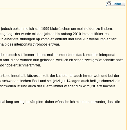
03. jedoch bekomme ich seit 1999 blutwäschen um mein leiden zu lindern.
elegt. der wurde mit den jahren bis anfang 2010 immer stärker. es
n einer dreistündigen op komplett entfernt und eine kunstvene implantiert.
alb des interponats thrombosiert war.
rde es noch schlimmer. dieses mal thrombosierte das komplette interponat
im arm. diese wurden drin gelassen, weil ich eh schon zwei große schnitte hatte
hochdosiert schmerzmittel.
lnarkose innerhalb kürzester zeit. der katheter tat auch immer weh und bei der
schwer anstechen lässt und seit jetzt gut 14 tagen auch heftig schmerzt. ein
schwollen ist und auch der li. arm immer wieder dick wird, ist jetzt nächste
tramal long am tag bekämpfen. daher wünsche ich mir eben entweder, dass die