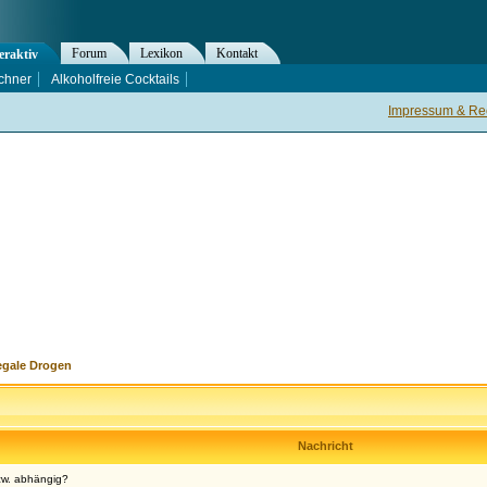
Forum
Lexikon
Kontakt
eraktiv
chner
Alkoholfreie Cocktails
Impressum & Rec
egale Drogen
Nachricht
bzw. abhängig?