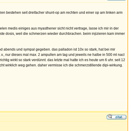
n bestehen seit dreifacher shunt-op am rechten und einer op am linken arm
len medis einiges aus myasthener sicht nicht vertrage, lasse ich mir in der
ächste dosis, weil die schmerzen wieder durchbrachen. beim injizieren kam immer
nd abends und sympal gegeben. das palladon ist 10x so stark, hat bei mir
v., nur dieses mal max. 2 ampullen am tag und jeweils ne halbe in 500 ml nacl
htig wirkt so stark verdünnt. das letzte mal hatte ich es heute um 6 uhr. seit 12
ht wirklich weg gehen. daher vermisse ich die schmerzstillende dipi-wirkung.