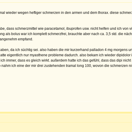
al wieder wegen heftiger schmerzen in den armen und dem thorax. diese schmerze
, dass schmerzmittel wie paracetamol, ibuprofen usw. nicht helfen und ich von vie
erung als bolus war ich komplett schmerzfrei, brauchte aber nach ca. 3,5 std. die n
nz angenehm empfand.
 haben, da ich süchtig sei. also haben die mir kurzerhand palladon 4 mg morgens u
tte eigentlich nur myasthene probleme dadurch. also bekam ich wieder dipidolor i.
h immer, dass es gleich wirkt. außerdem hatte ich das gefühl, dass das dipi nicht ric
o nahm ich eine der mir drei zustehenden tramal long 100, wovon die schmerzen nic