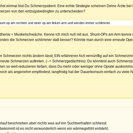
st einmal bist Du Schmerzpatient. Eine echte Strategie scheinen Deine Ärzte bei 
chmerzen von den entzugsbedingten zu unterscheiden?
hunt-op am rechten und einer op am linken arm und werden immer schlimmer.
henie = Muskelschwäche. Kenne ich mich null mit aus. Shunt-OPs am Arm kenne 
en die Schmerzen schlimmer statt besser? Könnte man durch eine erneute Operati
 Schmerzen nichts ändern lässt, EIN erfahrener Arzt vernünftig auf ein Schmerzmitte
eute Schmerzen auftreten. (--> Schmerzgedächtnis). Du könntest auch Schmerzpfla
zen so weit reduzieren ließen, dass Du mehr oder weniger ohne Opiate auskommst.
ch als angenehm empfindest, langfristig hat der Dauerkonsum einfach zu viele N
auf beschrieben aber nichts was auf ein Suchtverhalten schliesst.
ekommt ist es nicht verwunderlich wenn ein wärmegefühl entsteht.