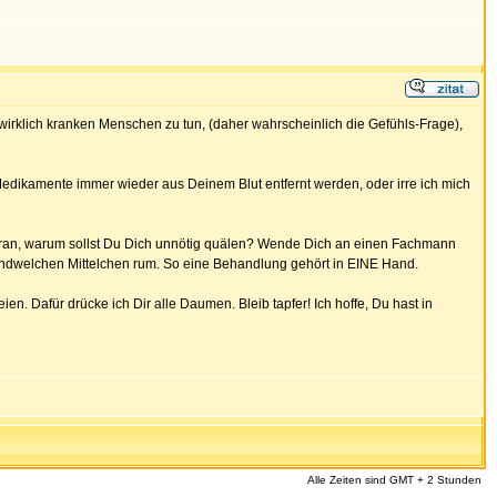
mit wirklich kranken Menschen zu tun, (daher wahrscheinlich die Gefühls-Frage),
ie Medikamente immer wieder aus Deinem Blut entfernt werden, oder irre ich mich
 dran, warum sollst Du Dich unnötig quälen? Wende Dich an einen Fachmann
rgendwelchen Mittelchen rum. So eine Behandlung gehört in EINE Hand.
. Dafür drücke ich Dir alle Daumen. Bleib tapfer! Ich hoffe, Du hast in
Alle Zeiten sind GMT + 2 Stunden