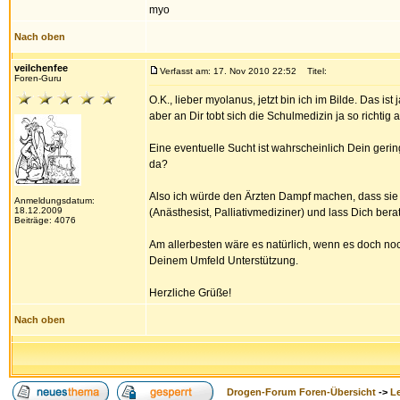
myo
Nach oben
veilchenfee
Verfasst am: 17. Nov 2010 22:52
Titel:
Foren-Guru
O.K., lieber myolanus, jetzt bin ich im Bilde. Das i
aber an Dir tobt sich die Schulmedizin ja so richtig 
Eine eventuelle Sucht ist wahrscheinlich Dein gerin
da?
Also ich würde den Ärzten Dampf machen, dass sie
Anmeldungsdatum:
18.12.2009
(Anästhesist, Palliativmediziner) und lass Dich be
Beiträge: 4076
Am allerbesten wäre es natürlich, wenn es doch noc
Deinem Umfeld Unterstützung.
Herzliche Grüße!
Nach oben
Drogen-Forum Foren-Übersicht
->
L