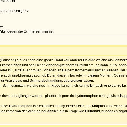
 zur Sucht.
ett zu beseitigen?
er.
Mittel gegen die Schmerzen nimmst.
(Palladon) gibt es noch eine ganze Hand voll anderer Opioide welche als Schmerz
r körperlichen und seelischen Abhängigkeit bereits kalkuliert und kann in Kauf 
o oder Ibu, auf Dauer großen Schaden an Deinem Körper verursachen würden. Bei Op
re auch unabhängig davon ob Du an diesem Tag oder in diesem Moment, Schmerze
t für Anästhesie und Schmerzbehandlung, überweisen lassen.
n Schmerzmitteln welche noch in Frage kämen. Ich könnte Dir auch eine ganze Lis
n davon ertäglichger werden, glaube ich gern da Hydromorphon eine gewisse Kapp
on bzw. Hydromorphon ist schließlich das hydrierte Keton des Morphins und wenn
as käme von der Wirkung her ähnlich gut in Frage wie Piritramid, nur das es sogar n