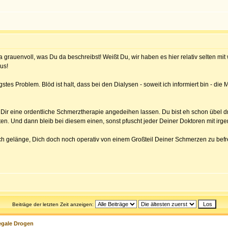
st ja grauenvoll, was Du da beschreibst! Weißt Du, wir haben es hier relativ selten 
aus!
gstes Problem. Blöd ist halt, dass bei den Dialysen - soweit ich informiert bin - d
 Dir eine ordentliche Schmerztherapie angedeihen lassen. Du bist eh schon übel
raten. Und dann bleib bei diesem einen, sonst pfuscht jeder Deiner Doktoren mit i
h gelänge, Dich doch noch operativ von einem Großteil Deiner Schmerzen zu befreien
Beiträge der letzten Zeit anzeigen:
egale Drogen