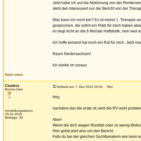
Jetzt habe ich auf die Ablehnung von der Rentenvers
steht den Interessiert nur der Bericht von der Therapi
Was kann ich noch tun? Es ist meine 1. Therapie un
gesprochen, die sofort ein Platz für mich haben ab
es liegt nicht an die 6 Monate Haftstrafe, nein weil
Ich hoffe jemand hat noch ein Rat für mich. Jetzt ma
Raum Niedersachsen!
Ich danke im voraus
Nach oben
Clueless
Verfasst am: 7. Dez 2010 20:04
Titel:
Bronze-User
Hey,
nachdem das die erste ist, wird die RV wohl proble
Anmeldungsdatum:
25.01.2010
Beiträge: 30
Aber!
Wenn die dich wegen Rückfall oder zu wenig Motiv
Hier gehts jetzt also um den Bericht.
Falls du bei der gleichen Suchtberaterin wie beim er