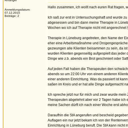
Anfänger
Hallo zusammen, ich wollt nach euren Rat fragen, we
Anmeldungsdatum:
07.12.2010
Beiträge: 2
Ich saß zur erst in Untersuchungshaft und wurde zu
abgesessen und bin dann meine Therapie in Lünebu
Wochen wo ich auf Therapie nicht mit angerechnet 
Therapie in Lüneburg angetreten, den Name der Einr
eher eine Arbeitsmaßnahme und Drogengespräche in
gezwungen alle Klienten beisammen zu sein, da ist
wurden Klienten gegenseitig aufgespielt das jeder d
Dinge wie z.b. abends ein Brot geschmiert oder Saf
Auf jeden Fall haben die Therapeuten den schwächt
abends so um 22:00 Uhr von einem anderen Klienten 
einer anderen Einrichtung. Was da passiert ist kan
saßen im Kreis und er hat alle Dinge aufgemacht nat
Ich spreche jetzt nur für mich und zwar wurde mein
Therapeuten abgelehnt aber vor 2 Tagen habe ich 
meine Sachen dürft ich nach einer Woche erst abhol
Daraufhin die StA angerufen und bescheid gegeben 
Auflagen ein nur jetzt bekam ich von der Rentenver
Einrichtung in Lüneburg beruft. Die StA kann nicht 