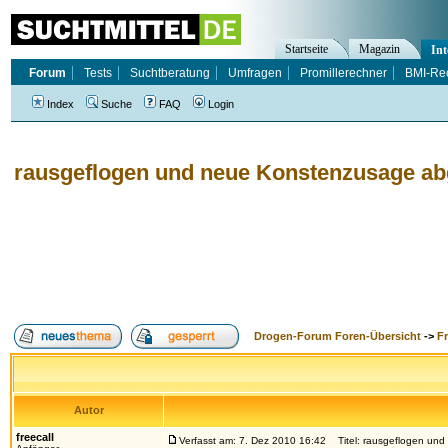
Startseite
Magazin
Int
Forum
Tests
Suchtberatung
Umfragen
Promillerechner
BMI-Re
Index
Suche
FAQ
Login
rausgeflogen und neue Konstenzusage ab
Drogen-Forum Foren-Übersicht
->
F
Autor
freecall
Verfasst am: 7. Dez 2010 16:42
Titel: rausgeflogen und