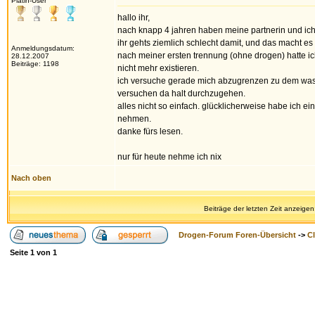
Platin-User
hallo ihr,
nach knapp 4 jahren haben meine partnerin und ich
ihr gehts ziemlich schlecht damit, und das macht es 
Anmeldungsdatum:
nach meiner ersten trennung (ohne drogen) hatte ich 
28.12.2007
Beiträge: 1198
nicht mehr existieren.
ich versuche gerade mich abzugrenzen zu dem was me
versuchen da halt durchzugehen.
alles nicht so einfach. glücklicherweise habe ich 
nehmen.
danke fürs lesen.
nur für heute nehme ich nix
Nach oben
Beiträge der letzten Zeit anzeigen
Drogen-Forum Foren-Übersicht
->
Cl
Seite
1
von
1