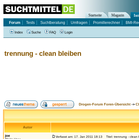
Startseite
Magazin
Int
Forum
Tests
Suchtberatung
Umfragen
Promillerechner
BMI-Re
Index
Suche
FAQ
Login
trennung - clean bleiben
Drogen-Forum Foren-Übersicht
->
Cl
Autor
joe
Verfasst am: 17. Jan 2011 18:13
Titel: trennung - clean 