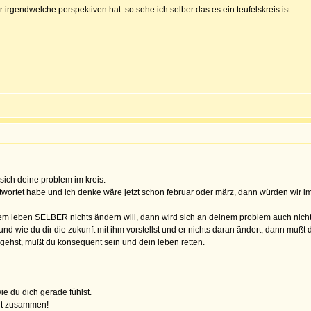
er irgendwelche perspektiven hat. so sehe ich selber das es ein teufelskreis ist.
 sich deine problem im kreis.
eantwortet habe und ich denke wäre jetzt schon februar oder märz, dann würden wir 
em leben SELBER nichts ändern will, dann wird sich an deinem problem auch nich
und wie du dir die zukunft mit ihm vorstellst und er nichts daran ändert, dann mußt
 gehst, mußt du konsequent sein und dein leben retten.
wie du dich gerade fühlst.
cht zusammen!