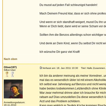
Du musst auf jeden Fall schleunigst handeln!
Mach Deinem Freund klar, dass er sich ohne profess
Und wenn er sich standhaft weigert, musst Du ihn un
Wenn er Dich liebt, dann wird er seine Scham vor de
Sollten ihm die Benzos allerdings schon wichtiger 
Und denk an Dein Kind, wenn Du selbst Dir nicht wic
Ich wünsche Dir ganz viel Kraft!
Nach oben
Oliver1971
Verfasst am: 18. Jan 2011 10:30
Titel: Hallo Zusammen..
Silber-User
Ich bin da anderer meinung als meine Vorredner...
mal das es wesendlich übler ist mit einem Alkohol
Ich selbst war Jahrelang auf Benzos und nicht weni
habe beides losbekommen.Letztendlich ohne Klinik
War zwar mehrmal drinne aber ich brauche für mich 
ratsam auf Dias umzustellen.Da diese wesendlich lä
Arzt und das Problem schildern.
Anmeldungsdatum:
18.11.2010
Kann man wirklich in Teufels Küche kommen,Psychos