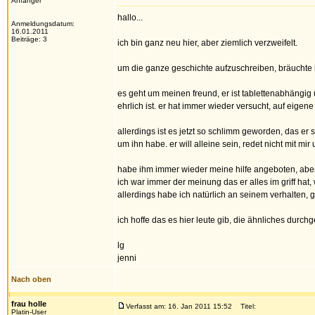
Anfänger
hallo...
Anmeldungsdatum:
16.01.2011
Beiträge: 3
ich bin ganz neu hier, aber ziemlich verzweifelt.
um die ganze geschichte aufzuschreiben, bräuchte i
es geht um meinen freund, er ist tablettenabhängig
ehrlich ist. er hat immer wieder versucht, auf eigen
allerdings ist es jetzt so schlimm geworden, das e
um ihn habe. er will alleine sein, redet nicht mit m
habe ihm immer wieder meine hilfe angeboten, aber e
ich war immer der meinung das er alles im griff ha
allerdings habe ich natürlich an seinem verhalten,
ich hoffe das es hier leute gib, die ähnliches durc
lg
jenni
Nach oben
frau holle
Verfasst am: 16. Jan 2011 15:52
Titel:
Platin-User