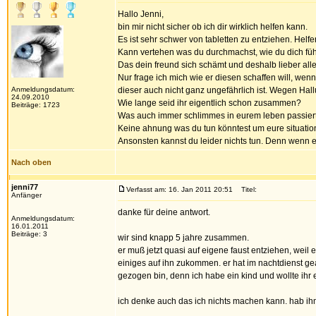
Hallo Jenni,
bin mir nicht sicher ob ich dir wirklich helfen kann.
Es ist sehr schwer von tabletten zu entziehen. Helfe
Kann vertehen was du durchmachst, wie du dich fü
Das dein freund sich schämt und deshalb lieber alle
Nur frage ich mich wie er diesen schaffen will, we
Anmeldungsdatum:
dieser auch nicht ganz ungefährlich ist. Wegen Hall
24.09.2010
Wie lange seid ihr eigentlich schon zusammen?
Beiträge: 1723
Was auch immer schlimmes in eurem leben passiert i
Keine ahnung was du tun könntest um eure situation
Ansonsten kannst du leider nichts tun. Denn wenn er w
Nach oben
jenni77
Verfasst am: 16. Jan 2011 20:51
Titel:
Anfänger
danke für deine antwort.
Anmeldungsdatum:
16.01.2011
Beiträge: 3
wir sind knapp 5 jahre zusammen.
er muß jetzt quasi auf eigene faust entziehen, weil 
einiges auf ihn zukommen. er hat im nachtdienst gea
gezogen bin, denn ich habe ein kind und wollte ihr e
ich denke auch das ich nichts machen kann. hab ihm