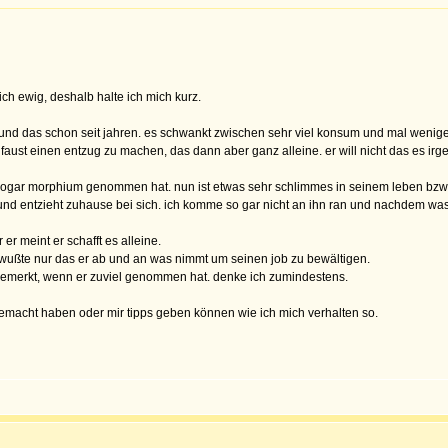
ch ewig, deshalb halte ich mich kurz.
 und das schon seit jahren. es schwankt zwischen sehr viel konsum und mal weniger
e faust einen entzug zu machen, das dann aber ganz alleine. er will nicht das es ir
r sogar morphium genommen hat. nun ist etwas sehr schlimmes in seinem leben bzw.
ir und entzieht zuhause bei sich. ich komme so gar nicht an ihn ran und nachdem wa
r meint er schafft es alleine.
t, wußte nur das er ab und an was nimmt um seinen job zu bewältigen.
 gemerkt, wenn er zuviel genommen hat. denke ich zumindestens.
hgemacht haben oder mir tipps geben können wie ich mich verhalten so.