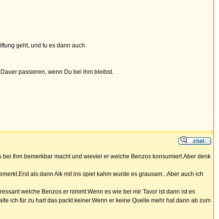
iftung geht, und tu es dann auch.
f Dauer passieren, wenn Du bei ihm bleibst.
das bei Ihm bemerkbar macht und wieviel er welche Benzos konsumiert.Aber denk
merkt.Erst als dann Alk mit ins spiel kahm wurde es grausam...Aber auch ich
eressant welche Benzos er nimmt.Wenn es wie bei mir Tavor ist dann ist es
te ich für zu hart das packt keiner.Wenn er keine Quelle mehr hat dann ab zum