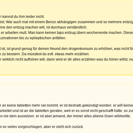
n kannst du ihm leider nicht.
hlst. War auch mal mit einem Benzo abhängigen zusammen und so mehrere entzüg
ine den entzug machen will, ist durchaus verständlich.
nn er arbeiten muß. Man kann keinen taps entzug übers wochenende machen. Dieser d
uzinationen bis zu epileptischen anfällen.
st, ist grund genug für deinen freund den drogenkonsum zu erhöhen, was nicht für
 zu bessern. Da müsstest du evtl. etwas mehr erzählen.
irklich nicht aufhören will, dann wird er dir alles erzählen was du hören willst, nur
er an keine tabletten mehr ran kommt. er ist deshalb gekündigt worden. er will keine
rbeitet und ist an die tabletten geraten, weil er es sonst nicht geschafft hätte. 
s nie dem aussetzen. er ist aber jemand, der immer alles alleine lösen will/wollte.
 so vieles vorgeschlagen, aber er zieht sich zurück.