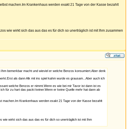
n.Selbst machen.Im Krankenhaus werden exakt 21 Tage von der Kasse bezahlt
s wie wirkt sich das aus das es für dich so unerträglich ist mit Ihm zusammen
bei Ihm bemerkbar macht und wieviel er welche Benzos konsumiert.Aber denk
rkt.Erst als dann Alk mit ins spiel kahm wurde es grausam...Aber auch ich
essant welche Benzos er nimmt.Wenn es wie bei mir Tavor ist dann ist es
ich für zu hart das packt keiner.Wenn er keine Quelle mehr hat dann ab
Selbst machen.Im Krankenhaus werden exakt 21 Tage von der Kasse bezahlt
e wirkt sich das aus das es für dich so unerträglich ist mit Ihm