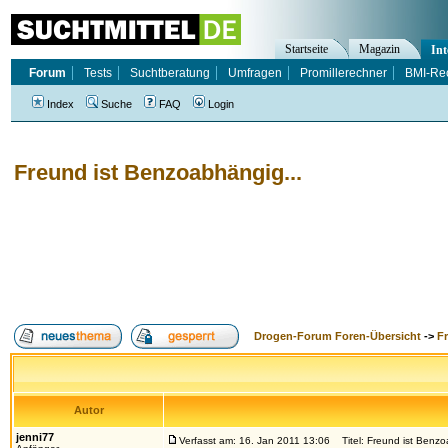
Startseite
Magazin
Int
Forum
Tests
Suchtberatung
Umfragen
Promillerechner
BMI-Re
Index
Suche
FAQ
Login
Freund ist Benzoabhängig...
Drogen-Forum Foren-Übersicht
->
F
Autor
jenni77
Verfasst am: 16. Jan 2011 13:06
Titel: Freund ist Benzo