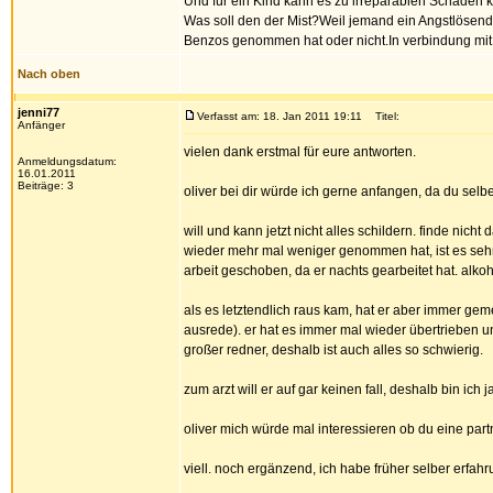
Und für ein Kind kann es zu irreparablen Schäde
Was soll den der Mist?Weil jemand ein Angstlösend
Benzos genommen hat oder nicht.In verbindung mit Dr
Nach oben
jenni77
Verfasst am: 18. Jan 2011 19:11
Titel:
Anfänger
vielen dank erstmal für eure antworten.
Anmeldungsdatum:
16.01.2011
Beiträge: 3
oliver bei dir würde ich gerne anfangen, da du selbe
will und kann jetzt nicht alles schildern. finde nic
wieder mehr mal weniger genommen hat, ist es sehr un
arbeit geschoben, da er nachts gearbeitet hat. alko
als es letztendlich raus kam, hat er aber immer ge
ausrede). er hat es immer mal wieder übertrieben un
großer redner, deshalb ist auch alles so schwierig.
zum arzt will er auf gar keinen fall, deshalb bin ic
oliver mich würde mal interessieren ob du eine partn
viell. noch ergänzend, ich habe früher selber erfa