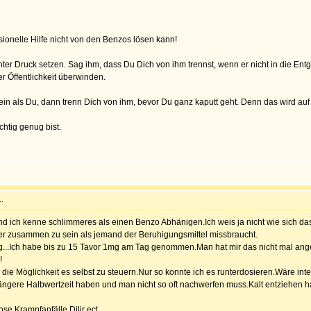
ionelle Hilfe nicht von den Benzos lösen kann!
ter Druck setzen. Sag ihm, dass Du Dich von ihm trennst, wenn er nicht in die Entg
r Öffentlichkeit überwinden.
sein als Du, dann trenn Dich von ihm, bevor Du ganz kaputt geht. Denn das wird au
htig genug bist.
.
und ich kenne schlimmeres als einen Benzo Abhänigen.Ich weis ja nicht wie sich 
iker zusammen zu sein als jemand der Beruhigungsmittel missbraucht.
g...Ich habe bis zu 15 Tavor 1mg am Tag genommen.Man hat mir das nicht mal ange
!
die Möglichkeit es selbst zu steuern.Nur so konnte ich es runterdosieren.Wäre int
ngere Halbwertzeit haben und man nicht so oft nachwerfen muss.Kalt entziehen hal
e,Krampfanfälle,Dilir ect.