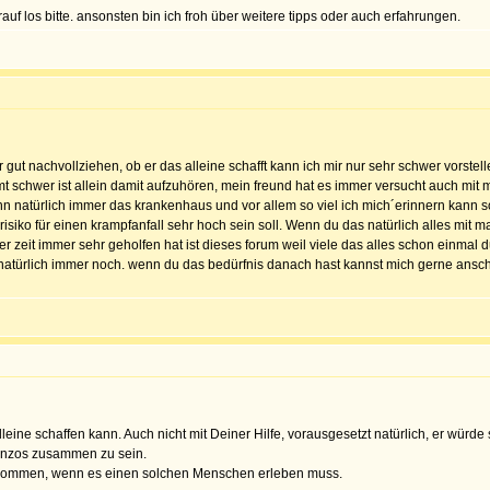
uf los bitte. ansonsten bin ich froh über weitere tipps oder auch erfahrungen.
 gut nachvollziehen, ob er das alleine schafft kann ich mir nur sehr schwer vorst
schwer ist allein damit aufzuhören, mein freund hat es immer versucht auch mit mei
n natürlich immer das krankenhaus und vor allem so viel ich mich´erinnern kann s
iko für einen krampfanfall sehr hoch sein soll. Wenn du das natürlich alles mit machs
eser zeit immer sehr geholfen hat ist dieses forum weil viele das alles schon einm
 natürlich immer noch. wenn du das bedürfnis danach hast kannst mich gerne ansc
lleine schaffen kann. Auch nicht mit Deiner Hilfe, vorausgesetzt natürlich, er würde 
Benzos zusammen zu sein.
n kommen, wenn es einen solchen Menschen erleben muss.