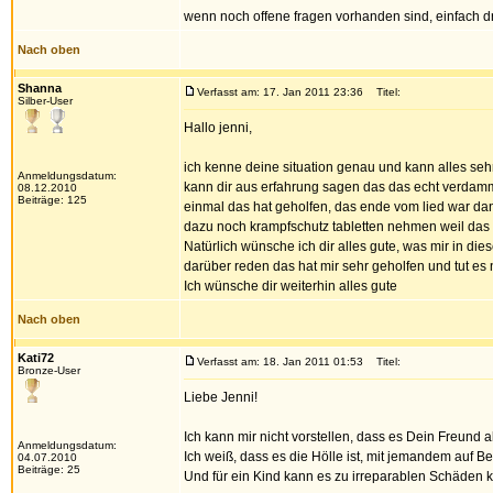
wenn noch offene fragen vorhanden sind, einfach dra
Nach oben
Shanna
Verfasst am: 17. Jan 2011 23:36
Titel:
Silber-User
Hallo jenni,
ich kenne deine situation genau und kann alles sehr
Anmeldungsdatum:
kann dir aus erfahrung sagen das das echt verdammt 
08.12.2010
Beiträge: 125
einmal das hat geholfen, das ende vom lied war dan
dazu noch krampfschutz tabletten nehmen weil das ris
Natürlich wünsche ich dir alles gute, was mir in di
darüber reden das hat mir sehr geholfen und tut es
Ich wünsche dir weiterhin alles gute
Nach oben
Kati72
Verfasst am: 18. Jan 2011 01:53
Titel:
Bronze-User
Liebe Jenni!
Ich kann mir nicht vorstellen, dass es Dein Freund a
Anmeldungsdatum:
Ich weiß, dass es die Hölle ist, mit jemandem auf 
04.07.2010
Beiträge: 25
Und für ein Kind kann es zu irreparablen Schäde