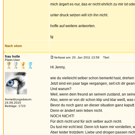
mich ärgert es nur, das er nicht ehrlich zu mir ist od
unter druck setzen will ich ihn nicht.
hoffe auf weitere antworten.
lg
Nach oben
frau holle
Verfasst am: 20. Jan 2011 13:58
Titel:
Platin-User
Hi Jenny,
wie du vielleicht selber schon bemerkt hast, drehen
Jetzt sind ein paar tage vergangen, seit ich dir g
Und warum?
Weil, wenn dein freund an seinem zustand, an sein
Anmeldungsdatum:
Also, wenn er von dir schon klip und klar weiß, was 
24.09.2010
Bevor du noch ganz an dieser situation ganz kaputt
Beiträge: 1723
Denn er ändert sein leben nicht.
NOCH NICHT!
Für dich nicht und für sich selber auch nicht.
Du tust mir echt leid. Denn ich kann mir vorstellen, 
Aber leider trotzdem: Liebe und drogen passen ni