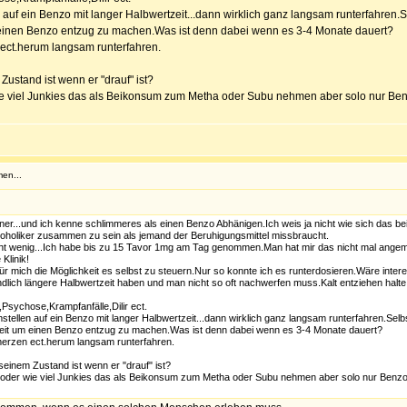
n auf ein Benzo mit langer Halbwertzeit...dann wirklich ganz langsam runterfahre
um einen Benzo entzug zu machen.Was ist denn dabei wenn es 3-4 Monate dauert?
ct.herum langsam runterfahren.
ustand ist wenn er "drauf" ist?
e viel Junkies das als Beikonsum zum Metha oder Subu nehmen aber solo nur Benzo
en...
ner...und ich kenne schlimmeres als einen Benzo Abhänigen.Ich weis ja nicht wie sich das 
lkoholiker zusammen zu sein als jemand der Beruhigungsmittel missbraucht.
ht wenig...Ich habe bis zu 15 Tavor 1mg am Tag genommen.Man hat mir das nicht mal angeme
Klinik!
r mich die Möglichkeit es selbst zu steuern.Nur so konnte ich es runterdosieren.Wäre inter
lich längere Halbwertzeit haben und man nicht so oft nachwerfen muss.Kalt entziehen halte 
sychose,Krampfanfälle,Dilir ect.
stellen auf ein Benzo mit langer Halbwertzeit...dann wirklich ganz langsam runterfahren.
g Zeit um einen Benzo entzug zu machen.Was ist denn dabei wenn es 3-4 Monate dauert?
rzen ect.herum langsam runterfahren.
einem Zustand ist wenn er "drauf" ist?
oder wie viel Junkies das als Beikonsum zum Metha oder Subu nehmen aber solo nur Benzos wi