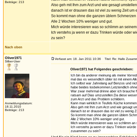
Beiträge: 213
Also geh mit Ihm zum Arzt und wie gesagt umstelle
danach ist er drausen das ist viel zu wenig Zeit 
So kommt man ohne die ganzen üblem Schmerzen e
Alle 2 Wochen 10% weniger und gut.
Mich würde interesieren was so schlimm an seinem Z
Ich verstehs ja wenn er dazu Trinken würde oder wi
zu sein?
Nach oben
Oliver1971
Verfasst am: 18. Jan 2011 10:36
Titel: Re: Hallo Zusamm
Silber-User
Oliver1971 hat Folgendes geschrieben:
Ich bin da anderer meinung als meine Vorred
mal das es wesendlich übler ist mit einem A
Ich selbst war Jahrelang auf Benzos und nic
habe beides losbekommen.Letztendlich ohne 
War zwar mehrmal drinne aber ich brauche fü
ratsam auf Dias umzustellen.Da diese wesend
zum Arzt und das Problem schildern.
Kann man wirklich in Teufels Küche kommen,P
Anmeldungsdatum:
18.11.2010
Also geh mit Ihm zum Arzt und wie gesagt um
Beiträge: 213
danach ist er drausen das ist viel zu weni
So kommt man ohne die ganzen üblem Schme
Alle 2 Wochen 10% weniger und gut.
Mich würde interesieren was so schlimm an s
Ich verstehs ja wenn er dazu Trinken würde 
zusammen zu sein?