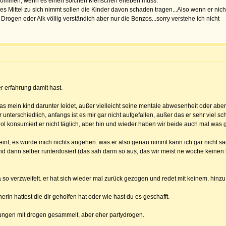
n kommen, wenn es einen solchen Menschen erleben muss.
es Mittel zu sich nimmt sollen die Kinder davon schaden tragen...Also wenn er n
ogen oder Alk völlig verständich aber nur die Benzos...sorry verstehe ich nicht
r erfahrung damit hast.
ht das mein kind darunter leidet, außer vielleicht seine mentale abwesenheit oder ab
terschiedlich, anfangs ist es mir gar nicht aufgefallen, außer das er sehr viel sch
hol konsumiert er nicht täglich, aber hin und wieder haben wir beide auch mal was 
meint, es würde mich nichts angehen. was er also genau nimmt kann ich gar nicht sa
d dann selber runterdosiert (das sah dann so aus, das wir meist ne woche keinen ko
h ja so verzweifelt. er hat sich wieder mal zurück gezogen und redet mit keinem. hi
erin hattest die dir geholfen hat oder wie hast du es geschafft.
hrungen mit drogen gesammelt, aber eher partydrogen.