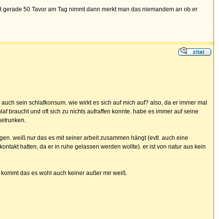
icht gerade 50 Tavor am Tag nimmt dann merkt man das niemandem an ob er
er auch sein schlafkonsum. wie wirkt es sich auf mich auf? also, da er immer mal
laf braucht und oft sich zu nichts aufraffen konnte. habe es immer auf seine
getrunken.
gen. weiß nur das es mit seiner arbeit zusammen hängt (evtl. auch eine
ntakt hatten, da er in ruhe gelassen werden wollte). er ist von natur aus kein
nzu kommt das es wohl auch keiner außer mir weiß.