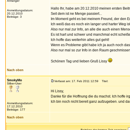
Anfänger
Hallo Ihr, habe am 20.12.2010 meinen ersten Beitr
Anmeldungsdatum:
Seit dem ist ne Menge passiert...
20.12.2010
Beiträge: 3
Im Moment geht es bei meinem Freund, der den En
Ich weiß das es noch ein langer und harter Weg 
Also nur mal zur Info, an alle die auch einen Men
Es ist hart und schwer und manchmal echt scheiße 
Ich hoffe das weiterhin alles gut geht!
Wenn es Probleme gibt habe ich ja auch noch das
Also nur mal so zur Info in den Raum geschmissen
Schönen Tag und lieben Gruß Lissy
Nach oben
SmokyMo
Verfasst am: 17. Feb 2011 12:59
Titel:
Silber-User
Hi Lissy,
Danke für die Hoffnung die du machst. Ich hoffe i
Ich bin noch nicht bereit ganz aufzugeben. und das
Anmeldungsdatum:
17.12.2010
Beiträge: 177
Nach oben
Beiträge der letzten Zeit anzeigen: