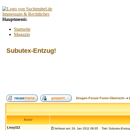
Impressum & Rechtliches
Hauptmenü:
Startseite
Magazin
Interaktiv
Forum
Subutex-Entzug!
Lexikon
Kontakt
Kontextmenü:
Forum
Tests
Suchtberatung
Umfragen
Promillerechner
Drogen-Forum Foren-Übersicht
->
BMI-Rechner
Alkoholfreie Cocktails
Index
Suche
FAQ
Login
Autor
Lissy112
Verfasst am: 24. Jan 2011 08:05
Titel: Subutex-Entzug