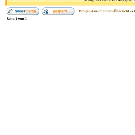
Drogen-Forum Foren-Übersicht
->
Seite
1
von
1