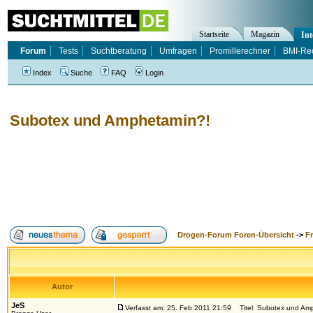
Startseite
Magazin
Int
Forum
Tests
Suchtberatung
Umfragen
Promillerechner
BMI-Re
Index
Suche
FAQ
Login
Subotex und Amphetamin?!
Drogen-Forum Foren-Übersicht
->
F
Autor
JeS
Verfasst am: 25. Feb 2011 21:59
Titel: Subotex und Am