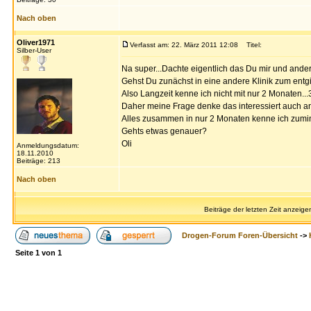
Nach oben
Oliver1971
Verfasst am: 22. März 2011 12:08
Titel:
Silber-User
Na super...Dachte eigentlich das Du mir und andere
Gehst Du zunächst in eine andere Klinik zum entgif
Also Langzeit kenne ich nicht mit nur 2 Monaten...
Daher meine Frage denke das interessiert auch a
Alles zusammen in nur 2 Monaten kenne ich zumind
Gehts etwas genauer?
Oli
Anmeldungsdatum:
18.11.2010
Beiträge: 213
Nach oben
Beiträge der letzten Zeit anzeige
Drogen-Forum Foren-Übersicht
->
Seite
1
von
1