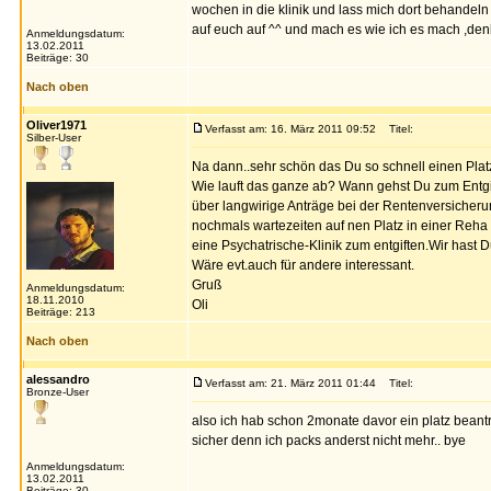
wochen in die klinik und lass mich dort behandeln f
auf euch auf ^^ und mach es wie ich es mach ,den
Anmeldungsdatum:
13.02.2011
Beiträge: 30
Nach oben
Oliver1971
Verfasst am: 16. März 2011 09:52
Titel:
Silber-User
Na dann..sehr schön das Du so schnell einen Platz
Wie lauft das ganze ab? Wann gehst Du zum Entgif
über langwirige Anträge bei der Rentenversicheru
nochmals wartezeiten auf nen Platz in einer Reha
eine Psychatrische-Klinik zum entgiften.Wir hast
Wäre evt.auch für andere interessant.
Gruß
Anmeldungsdatum:
18.11.2010
Oli
Beiträge: 213
Nach oben
alessandro
Verfasst am: 21. März 2011 01:44
Titel:
Bronze-User
also ich hab schon 2monate davor ein platz beantra
sicher denn ich packs anderst nicht mehr.. bye
Anmeldungsdatum:
13.02.2011
Beiträge: 30