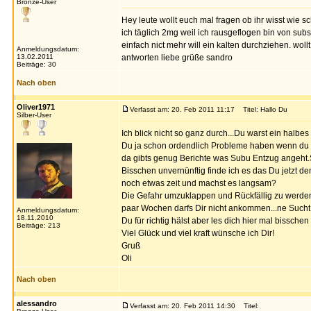
Bronze-User
Hey leute wollt euch mal fragen ob ihr wisst wie
ich täglich 2mg weil ich rausgeflogen bin von sub
einfach nict mehr will ein kalten durchziehen. woll
Anmeldungsdatum:
13.02.2011
antworten liebe grüße sandro
Beiträge: 30
Nach oben
Oliver1971
Verfasst am: 20. Feb 2011 11:17
Titel: Hallo Du
Silber-User
Ich blick nicht so ganz durch...Du warst ein halb
Du ja schon ordendlich Probleme haben wenn du v
da gibts genug Berichte was Subu Entzug angeht.S
Bisschen unvernünftig finde ich es das Du jetzt de
noch etwas zeit und machst es langsam?
Die Gefahr umzuklappen und Rückfällig zu werden 
paar Wochen darfs Dir nicht ankommen...ne Sucht
Anmeldungsdatum:
18.11.2010
Du für richtig hälst aber les dich hier mal bissche
Beiträge: 213
Viel Glück und viel kraft wünsche ich Dir!
Gruß
Oli
Nach oben
alessandro
Verfasst am: 20. Feb 2011 14:30
Titel: