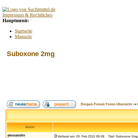
Impressum & Rechtliches
Hauptmenü:
Startseite
Magazin
Interaktiv
Forum
Suboxone 2mg
Lexikon
Kontakt
Kontextmenü:
Forum
Tests
Suchtberatung
Umfragen
Promillerechner
Drogen-Forum Foren-Übersicht
->
BMI-Rechner
Alkoholfreie Cocktails
Index
Suche
FAQ
Login
Autor
alessandro
Verfasst am: 20. Feb 2011 06:39
Titel: Suboxone 2mg