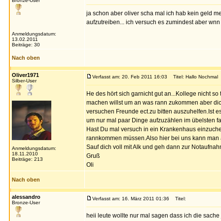
Bronze-User
ja schon aber oliver scha mal ich hab kein geld m
aufzutreiben... ich versuch es zumindest aber wnn 
Anmeldungsdatum:
13.02.2011
Beiträge: 30
Nach oben
Oliver1971
Verfasst am: 20. Feb 2011 16:03
Titel: Hallo Nochmal
Silber-User
He des hört sich garnicht gut an...Kollege nicht s
machen willst um an was rann zukommen aber dich
versuchen Freunde ect.zu bitten auszuhelfen.Ist e
um nur mal paar Dinge aufzuzählen im übelsten fal
Hast Du mal versuch in ein Krankenhaus einzuch
rannkommen müssen.Also hier bei uns kann man als 
Sauf dich voll mit Alk und geh dann zur Notaufna
Anmeldungsdatum:
18.11.2010
Gruß
Beiträge: 213
Oli
Nach oben
alessandro
Verfasst am: 16. März 2011 01:36
Titel:
Bronze-User
heii leute wollte nur mal sagen dass ich die sach