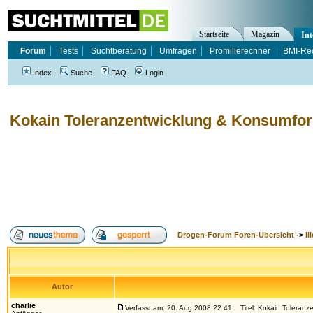
Startseite
Magazin
Int
Forum
Tests
Suchtberatung
Umfragen
Promillerechner
BMI-Re
Index
Suche
FAQ
Login
Kokain Toleranzentwicklung & Konsumfo
Drogen-Forum Foren-Übersicht
->
Il
Autor
charlie
Verfasst am: 20. Aug 2008 22:41
Titel: Kokain Toleranz