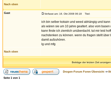
Nach oben
Gast
Verfasst am: 16. Okt 2008 06:18
Titel:
ich bin selber kokain und weed abhängig und kann 
als wären sie um 10 jahre gealtert. also vom basen 
kann finde ich ziemlich unüberdacht. tut mir leid hof
nachdenken zu können. wenn du fragen stellt über b
damit aufzuhören.
lg und mfg
Nach oben
Beiträge der letzten Zeit anzeigen
Drogen-Forum Foren-Übersicht
->
Il
Seite
1
von
1