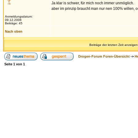
Ja klar is schwer, für mich noch immer unmöglich.
aber im prinzip braucht man nur nen 100% willen, 
Anmeldungsdatum:
09.12.2008
Beiträge: 45
Nach oben
Beiträge der letzten Zeit anzeigen
Drogen-Forum Foren-Übersicht
->
H
Seite
1
von
1