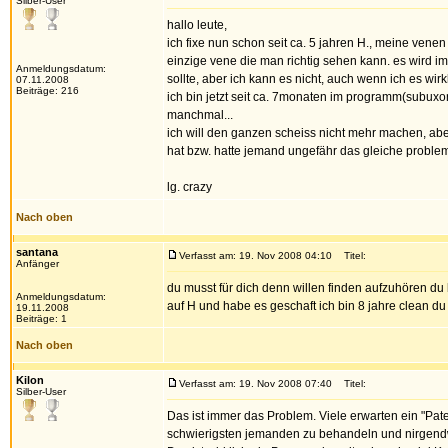
Silber-User
hallo leute,
ich fixe nun schon seit ca. 5 jahren H., meine venen 
einzige vene die man richtig sehen kann. es wird i
Anmeldungsdatum:
sollte, aber ich kann es nicht, auch wenn ich es wirkl
07.11.2008
Beiträge: 216
ich bin jetzt seit ca. 7monaten im programm(subux
manchmal...
ich will den ganzen scheiss nicht mehr machen, ab
hat bzw. hatte jemand ungefähr das gleiche problem
lg. crazy
Nach oben
santana
Verfasst am: 19. Nov 2008 04:10
Titel:
Anfänger
du musst für dich denn willen finden aufzuhören du 
Anmeldungsdatum:
auf H und habe es geschaft ich bin 8 jahre clean d
19.11.2008
Beiträge: 1
Nach oben
Kilon
Verfasst am: 19. Nov 2008 07:40
Titel:
Silber-User
Das ist immer das Problem. Viele erwarten ein "Pat
schwierigsten jemanden zu behandeln und nirgendwo i