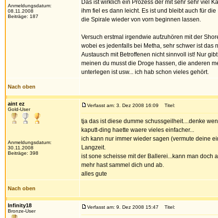
Das ist wirklich ein Prozess der mit sehr sehr vie
Anmeldungsdatum:
ihm fiel es dann leicht. Es ist und bleibt auch für d
08.11.2008
Beiträge: 187
die Spirale wieder von vorn beginnen lassen.
Versuch erstmal irgendwie aufzuhören mit der Shor
wobei es jedenfalls bei Metha, sehr schwer ist das n
Austausch mit Betroffenen nicht sinnvoll ist! Nur gi
meinen du musst die Droge hassen, die anderen mei
unterlegen ist usw... ich hab schon vieles gehört.
Nach oben
aint ez
Verfasst am: 3. Dez 2008 16:09
Titel:
Gold-User
tja das ist diese dumme schussgeilheit....denke wen
kaputt-ding haette waere vieles einfacher...
ich kann nur immer wieder sagen (vermute deine einz
Anmeldungsdatum:
Langzeit.
30.11.2008
Beiträge: 398
ist sone scheisse mit der Ballerei...kann man doch
mehr hast sammel dich und ab.
alles gute
Nach oben
Infinity18
Verfasst am: 9. Dez 2008 15:47
Titel:
Bronze-User