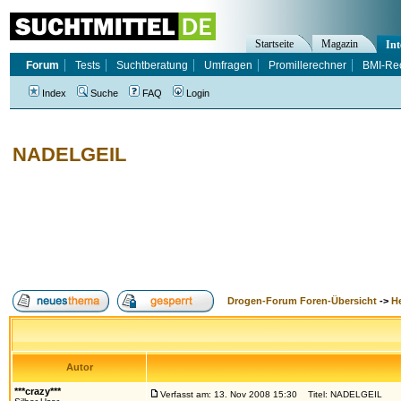
Startseite
Magazin
Int
Forum
Tests
Suchtberatung
Umfragen
Promillerechner
BMI-Re
Index
Suche
FAQ
Login
NADELGEIL
Drogen-Forum Foren-Übersicht
->
H
Autor
***crazy***
Verfasst am: 13. Nov 2008 15:30
Titel: NADELGEIL