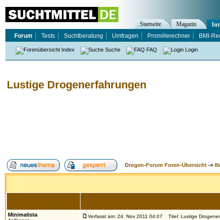
Startseite
Magazin
Int
Forum
Tests
Suchtberatung
Umfragen
Promillerechner
BMI-Re
Index
Suche
FAQ
Login
Lustige Drogenerfahrungen
Drogen-Forum Foren-Übersicht
->
Il
Autor
Minimalista
Verfasst am: 24. Nov 2011 04:07
Titel: Lustige Drogene