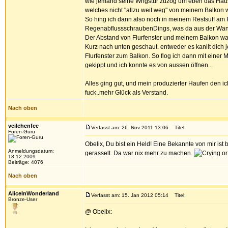
wie jemand seine Whgstür zuzog um eben das Haus z
welches nicht "allzu weit weg" von meinem Balkon w
So hing ich dann also noch in meinem Restsuff am F
RegenabflussschraubenDings, was da aus der Wand 
Der Abstand von Flurfenster und meinem Balkon war
Kurz nach unten geschaut. entweder es kanllt dich j
Flurfenster zum Balkon. So flog ich dann mit eine
gekippt und ich konnte es von aussen öffnen...
Alles ging gut, und mein produzierter Haufen den i
fuck..mehr Glück als Verstand.
Nach oben
veilchenfee
Verfasst am: 26. Nov 2011 13:06
Titel:
Foren-Guru
Obelix, Du bist ein Held! Eine Bekannte von mir ist
Anmeldungsdatum:
gerasselt. Da war nix mehr zu machen.
18.12.2009
Beiträge: 4076
Nach oben
AliceInWonderland
Verfasst am: 15. Jan 2012 05:14
Titel:
Bronze-User
@ Obelix: