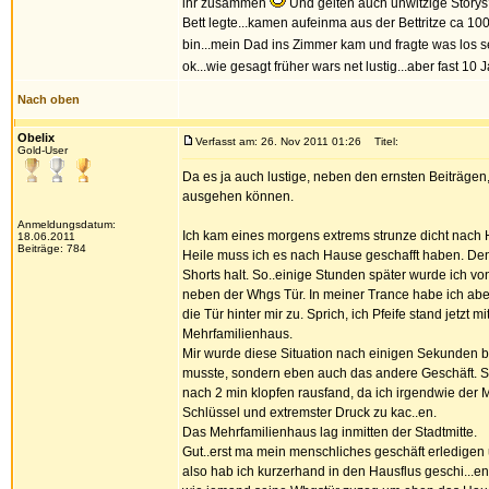
ihr zusammen
Und gelten auch unwitzige Storys?
Bett legte...kamen aufeinma aus der Bettritze ca 10
bin...mein Dad ins Zimmer kam und fragte was los se
ok...wie gesagt früher wars net lustig...aber fast
Nach oben
Obelix
Verfasst am: 26. Nov 2011 01:26
Titel:
Gold-User
Da es ja auch lustige, neben den ernsten Beiträgen,
ausgehen können.
Anmeldungsdatum:
Ich kam eines morgens extrems strunze dicht nach 
18.06.2011
Beiträge: 784
Heile muss ich es nach Hause geschafft haben. Denn 
Shorts halt. So..einige Stunden später wurde ich v
neben der Whgs Tür. In meiner Trance habe ich aber 
die Tür hinter mir zu. Sprich, ich Pfeife stand je
Mehrfamilienhaus.
Mir wurde diese Situation nach einigen Sekunden bew
musste, sondern eben auch das andere Geschäft. Sch
nach 2 min klopfen rausfand, da ich irgendwie der
Schlüssel und extremster Druck zu kac..en.
Das Mehrfamilienhaus lag inmitten der Stadtmitte.
Gut..erst ma mein menschliches geschäft erledigen
also hab ich kurzerhand in den Hausflus geschi...en