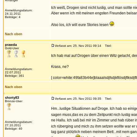
Anfänger
Ich weiß, Drogen sind nicht lustig, und man sollte n
Anmeldungsdatum:
Aber wenn ich mit meinen engsten Freunden beisamm
24.11.2011
Beiträge: 4
Also los, ich will eure Stories lesen
Nach oben
prawda
Verfasst am: 25. Nov 2011 09:14
Titel:
Gold-User
Ich hab mal auf Drogen über einen Witz gelacht, der 
Krass, ne?
Anmeldungsdatum:
22.07.2011
Beiträge: 361
[ color=white:49fa83b44e]blaaalsdjfsdjkflösdjflksdjflk
Nach oben
shorty83
Verfasst am: 25. Nov 2011 09:35
Titel:
Bronze-User
Hm...lustige Situationen auf Droge. Ich hab so einig
sagen muss,das es zu dem Zeitpunkt nich lustig war
ne Hallu. Ich saß bei mir im Zimmer und hab rüber
Anmeldungsdatum:
27.10.2011
ich rüberging und mich zu ihm setzen wollte war e
Beiträge: 40
lag ganz plötzlich neben meinem Bett...mit nem ganz f