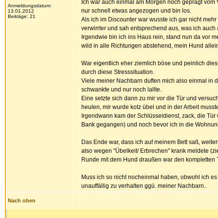
Ich war auch einmal am Morgen noch geprägt vom V
Anmeldungsdatum:
nur schnell etwas angezogen und bin los.
13.01.2012
Beiträge: 21
Als ich im Discounter war wusste ich gar nicht m
verwirrter und sah entsprechend aus, was ich auch
Irgendwie bin ich ins Haus rein, stand nun da vor m
wild in alle Richtungen abstehend, mein Hund allei
War eigentlich eher ziemlich böse und peinlich dies
durch diese Stresssituation.
Viele meiner Nachbarn duften mich also einmal in d
schwankte und nur noch lallte.
Eine setzte sich dann zu mir vor die Tür und versuc
heulen, mir wurde kotz übel und in der Arbeit musst
Irgendwann kam der Schlüsseldienst, zack, die Tür 
Bank gegangen) und noch bevor ich in die Wohnung b
Das Ende war, dass ich auf meinem Bett saß, weiterh
also wegen "Übelkeit/ Erbrechen" krank meldete (zie
Runde mit dem Hund draußen war den kompletten T
Muss ich so nicht nocheinmal haben, obwohl ich es 
unauffällig zu verhalten ggü. meiner Nachbarn..
Nach oben