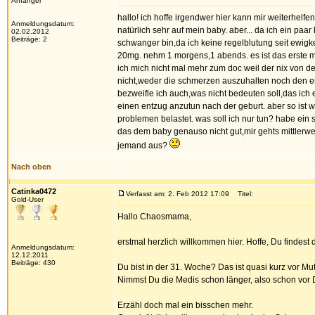
Anfänger
hallo! ich hoffe irgendwer hier kann mir weiterhelfe
Anmeldungsdatum:
natürlich sehr auf mein baby. aber... da ich ein pa
02.02.2012
Beiträge: 2
schwanger bin,da ich keine regelblutung seit ewigk
20mg. nehm 1 morgens,1 abends. es ist das erste 
ich mich nicht mal mehr zum doc weil der nix von de
nicht,weder die schmerzen auszuhalten noch den en
bezweifle ich auch,was nicht bedeuten soll,das ich
einen entzug anzutun nach der geburt. aber so ist w
problemen belastet. was soll ich nur tun? habe ein 
das dem baby genauso nicht gut,mir gehts mittlerwei
jemand aus?
Nach oben
Catinka0472
Verfasst am: 2. Feb 2012 17:09
Titel:
Gold-User
Hallo Chaosmama,
erstmal herzlich willkommen hier. Hoffe, Du findest
Anmeldungsdatum:
12.12.2011
Beiträge: 430
Du bist in der 31. Woche? Das ist quasi kurz vor Mu
Nimmst Du die Medis schon länger, also schon vor
Erzähl doch mal ein bisschen mehr.