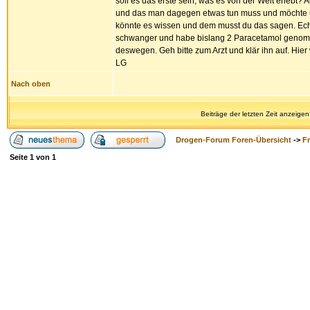
soll es das erste sein, was es von der Welt erlebt?
und das man dagegen etwas tun muss und möchte und v
könnte es wissen und dem musst du das sagen. Echt,
schwanger und habe bislang 2 Paracetamol genomme
deswegen. Geh bitte zum Arzt und klär ihn auf. Hie
LG
Nach oben
Beiträge der letzten Zeit anzeigen
Drogen-Forum Foren-Übersicht
->
F
Seite
1
von
1