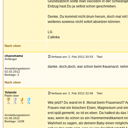
Grundsätzlich sollte man oxicodon in der Schwanger
Entzug hast Du ja selbst schon geschrieben.
Denke, Du kommst nicht drum herum, doch mal mit 
weiteres sowieso nicht sofort absetzen können.
LG
Catinka
Nach oben
chaosmama
Verfasst am: 2. Feb 2012 20:53
Titel:
Anfänger
danke. doch,doch, war schon beim frauenarzt. nehm 
Anmeldungsdatum:
02.02.2012
Beiträge: 2
Nach oben
Yolande
Verfasst am: 2. Feb 2012 22:46
Titel:
Platin-User
Wie jetzt? Du warst im 6. Monat beim Frauenarzt? 
Frauen mal ein bisschen Eisen, Magnesium und ei
erst spät gemerkt, so ist es eben. Da hattest du d
Anmeldungsdatum:
was, wenn du schon so ein Hammermedikament nimms
01.06.2011
Beiträge: 1438
Wahrheit zu sagen, als deinem Baby einen mögliche