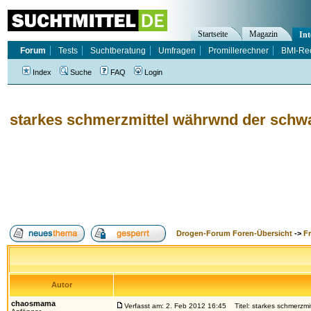
Startseite
Magazin
Int
Forum
Tests
Suchtberatung
Umfragen
Promillerechner
BMI-Re
Index
Suche
FAQ
Login
starkes schmerzmittel währwnd der schw
Drogen-Forum Foren-Übersicht
->
F
Autor
chaosmama
Verfasst am: 2. Feb 2012 16:45
Titel: starkes schmerzmi